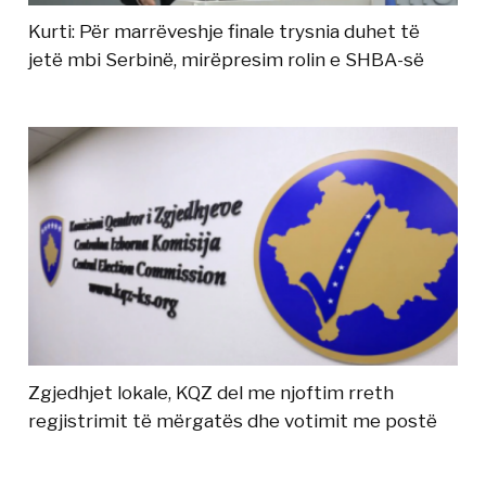
Kurti: Për marrëveshje finale trysnia duhet të
jetë mbi Serbinë, mirëpresim rolin e SHBA-së
Zgjedhjet lokale, KQZ del me njoftim rreth
regjistrimit të mërgatës dhe votimit me postë