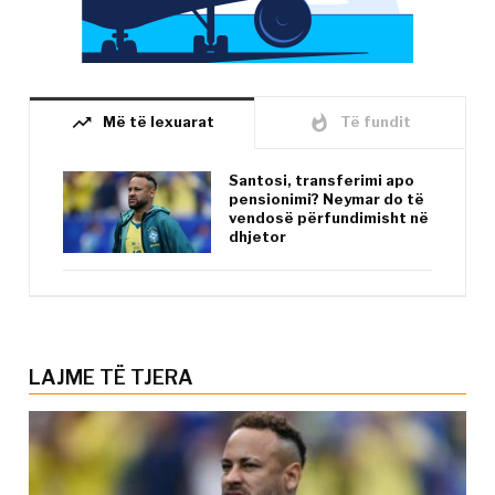
trending_up
whatshot
Më të lexuarat
Të fundit
Santosi, transferimi apo
pensionimi? Neymar do të
vendosë përfundimisht në
dhjetor
LAJME TË TJERA