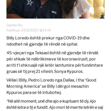
Gazeta Alo
Publikuar: 24/12/2020
14:44
Billy Loredo është prekur nga COVID-19 dhe
ndodhet në gjendje të rëndë në spital.
45-vjeçari nga Teksasi është në gjendje të rëndë
për shkak të ndërlikimeve të koronavirusit, por
arriti t’i shkruajë një letër lamtumire përfundimtare
gruas së tij prej 21 vitesh, Sonya Kypuros.
Vëllai i Billy, Pedro Loredo nga Dallas, i tha “Good
Morning America” se Billy i dërgoi mesazhin
Kypuros para se të intubohej.
“Në atë moment, unë dhe ajo e kuptuam të dy, kjo
është letra e tij e fundit. Ajo mori të merrte letrën e saj