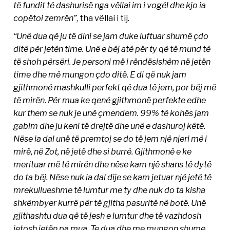
të fundit të dashurisë nga vëllai im i vogël dhe kjo ia
copëtoi zemrën”
, tha vëllai i tij.
“Unë dua që ju të dini se jam duke luftuar shumë çdo
ditë për jetën time. Unë e bëj atë për ty që të mund të
të shoh përsëri. Je personi më i rëndësishëm në jetën
time dhe më mungon çdo ditë. E di që nuk jam
gjithmonë mashkulli perfekt që dua të jem, por bëj më
të mirën. Për mua ke qenë gjithmonë perfekte edhe
kur them se nuk je unë çmendem. 99% të kohës jam
gabim dhe ju keni të drejtë dhe unë e dashuroj këtë.
Nëse ia dal unë të premtoj se do të jem një njeri më i
mirë, në Zot, në jetë dhe si burrë. Gjithmonë e ke
merituar më të mirën dhe nëse kam një shans të dytë
do ta bëj. Nëse nuk ia dal dije se kam jetuar një jetë të
mrekullueshme të lumtur me ty dhe nuk do ta kisha
shkëmbyer kurrë për të gjitha pasuritë në botë. Unë
gjithashtu dua që të jesh e lumtur dhe të vazhdosh
jetosh jetën pa mua. Te dua dhe me mungon shume.