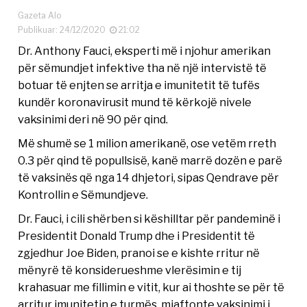
Gazeta Alo
Publikuar: 24/12/2020
21:02
Dr. Anthony Fauci, eksperti më i njohur amerikan
për sëmundjet infektive tha në një intervistë të
botuar të enjten se arritja e imunitetit të tufës
kundër koronavirusit mund të kërkojë nivele
vaksinimi deri në 90 për qind.
Më shumë se 1 milion amerikanë, ose vetëm rreth
0.3 për qind të popullsisë, kanë marrë dozën e parë
të vaksinës që nga 14 dhjetori, sipas Qendrave për
Kontrollin e Sëmundjeve.
Dr. Fauci, i cili shërben si këshilltar për pandeminë i
Presidentit Donald Trump dhe i Presidentit të
zgjedhur Joe Biden, pranoi se e kishte rritur në
mënyrë të konsiderueshme vlerësimin e tij
krahasuar me fillimin e vitit, kur ai thoshte se për të
arritur imunitetin e turmës, mjaftonte vaksinimi i