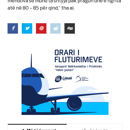
mendova se mund ta shtyja pak pragun dhe e ngrita
atë në 80 – 85 për qind,” tha ai.