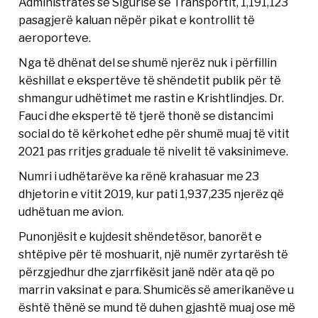
Administratës së Sigurisë së Transportit, 1,191,123
pasagjerë kaluan nëpër pikat e kontrollit të
aeroporteve.
Nga të dhënat del se shumë njerëz nuk i përfillin
këshillat e ekspertëve të shëndetit publik për të
shmangur udhëtimet me rastin e Krishtlindjes. Dr.
Fauci dhe ekspertë të tjerë thonë se distancimi
social do të kërkohet edhe për shumë muaj të vitit
2021 pas rritjes graduale të nivelit të vaksinimeve.
Numri i udhëtarëve ka rënë krahasuar me 23
dhjetorin e vitit 2019, kur pati 1,937,235 njerëz që
udhëtuan me avion.
Punonjësit e kujdesit shëndetësor, banorët e
shtëpive për të moshuarit, një numër zyrtarësh të
përzgjedhur dhe zjarrfikësit janë ndër ata që po
marrin vaksinat e para. Shumicës së amerikanëve u
është thënë se mund të duhen gjashtë muaj ose më