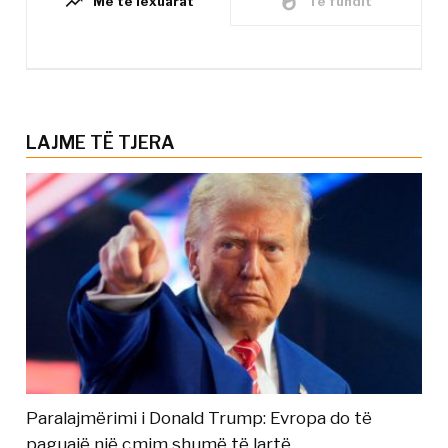
trending_up
whatshot
Më të lexuarat
Të fundit
LAJME TË TJERA
Paralajmërimi i Donald Trump: Evropa do të
paguajë një çmim shumë të lartë