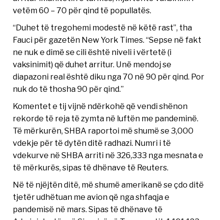
vetëm 60 – 70 për qind të popullatës.
“Duhet të tregohemi modestë në këtë rast”, tha
Fauci për gazetën New York Times. “Sepse në fakt
ne nuk e dimë se cili është niveli i vërtetë (i
vaksinimit) që duhet arritur. Unë mendoj se
diapazoni real është diku nga 70 në 90 për qind. Por
nuk do të thosha 90 për qind.”
Komentet e tij vijnë ndërkohë që vendi shënon
rekorde të reja të zymta në luftën me pandeminë.
Të mërkurën, SHBA raportoi më shumë se 3,000
vdekje për të dytën ditë radhazi. Numri i të
vdekurve në SHBA arriti në 326,333 nga mesnata e
të mërkurës, sipas të dhënave të Reuters.
Në të njëjtën ditë, më shumë amerikanë se çdo ditë
tjetër udhëtuan me avion që nga shfaqja e
pandemisë në mars. Sipas të dhënave të