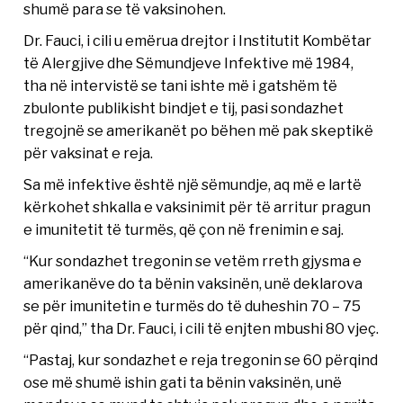
shumë para se të vaksinohen.
Dr. Fauci, i cili u emërua drejtor i Institutit Kombëtar
të Alergjive dhe Sëmundjeve Infektive më 1984,
tha në intervistë se tani ishte më i gatshëm të
zbulonte publikisht bindjet e tij, pasi sondazhet
tregojnë se amerikanët po bëhen më pak skeptikë
për vaksinat e reja.
Sa më infektive është një sëmundje, aq më e lartë
kërkohet shkalla e vaksinimit për të arritur pragun
e imunitetit të turmës, që çon në frenimin e saj.
“Kur sondazhet tregonin se vetëm rreth gjysma e
amerikanëve do ta bënin vaksinën, unë deklarova
se për imunitetin e turmës do të duheshin 70 – 75
për qind,” tha Dr. Fauci, i cili të enjten mbushi 80 vjeç.
“Pastaj, kur sondazhet e reja tregonin se 60 përqind
ose më shumë ishin gati ta bënin vaksinën, unë