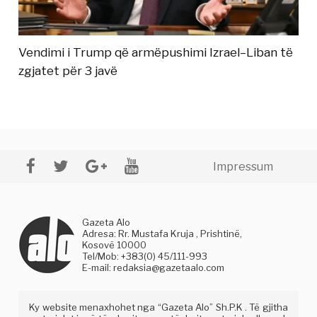
Vendimi i Trump që armëpushimi Izrael–Liban të
zgjatet për 3 javë
Impressum
Gazeta Alo
Adresa: Rr. Mustafa Kruja , Prishtinë,
Kosovë 10000
Tel/Mob: +383(0) 45/111-993
E-mail:
redaksia@gazetaalo.com
Ky website menaxhohet nga “Gazeta Alo” Sh.P.K . Të gjitha