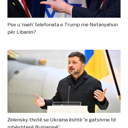
Pse u ‘nxeh’ telefonata e Trump me Netanyahun
për Libanin?
Zelensky thotë se Ukraina është ”e gatshme të
mbështesë Rumaninë”