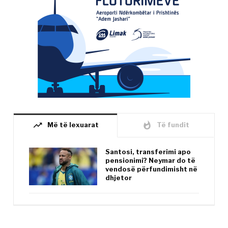
trending_up
whatshot
Më të lexuarat
Të fundit
Santosi, transferimi apo
pensionimi? Neymar do të
vendosë përfundimisht në
dhjetor