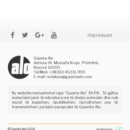
Impressum
Gazeta Alo
Adresa: Rr. Mustafa Kruja , Prishtinë,
Kosovë 10000
Tel/Mob: +383(0) 45/111-993
E-mail:
redaksia@gazetaalo.com
Ky website menaxhohet nga “Gazeta Alo” Sh.P.K . Të gjitha
materialet janë të mbrojtura me të drejta autoriale dhe nuk
mund të kopjohen, ripublikohen, riprodhohen ose të
transmetohen, pa lejen paraprake të Gazetës Alo.
© Gazeta Alo 2018
Bubbled by