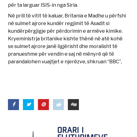
për ta larguar ISIS-in nga Siria.
Në prill të vitit të kaluar, Britania e Madhe u përfshi
në sulmet ajrore kundër regjimit të Asadit si
kundërpërgjigje për përdorimin e armëve kimike.
Kryeministrja britanike kishte thënë në atë kohë
se sulmet ajrore janë ligjërisht dhe moralisht të
pranueshme për vendin e saj në mënyrë që të
parandalohen vuajtjet e njerëzve, shkruan “BBC”,