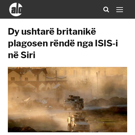
Dy ushtarë britanikë
plagosen rëndë nga ISIS-i
në Siri