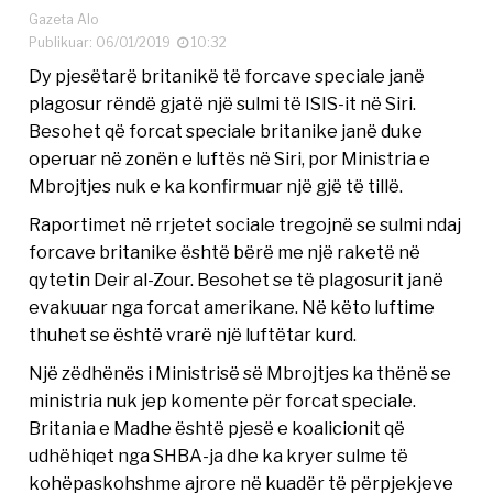
Gazeta Alo
Publikuar: 06/01/2019
10:32
Dy pjesëtarë britanikë të forcave speciale janë
plagosur rëndë gjatë një sulmi të ISIS-it në Siri.
Besohet që forcat speciale britanike janë duke
operuar në zonën e luftës në Siri, por Ministria e
Mbrojtjes nuk e ka konfirmuar një gjë të tillë.
Raportimet në rrjetet sociale tregojnë se sulmi ndaj
forcave britanike është bërë me një raketë në
qytetin Deir al-Zour. Besohet se të plagosurit janë
evakuuar nga forcat amerikane. Në këto luftime
thuhet se është vrarë një luftëtar kurd.
Një zëdhënës i Ministrisë së Mbrojtjes ka thënë se
ministria nuk jep komente për forcat speciale.
Britania e Madhe është pjesë e koalicionit që
udhëhiqet nga SHBA-ja dhe ka kryer sulme të
kohëpaskohshme ajrore në kuadër të përpjekjeve