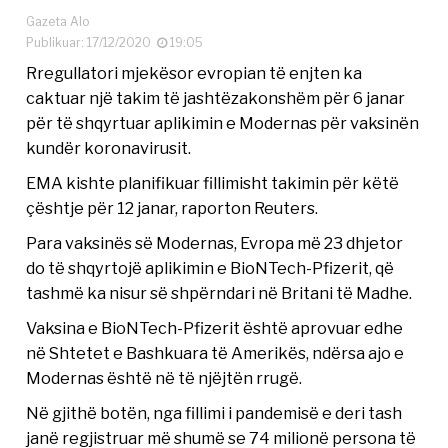
Gazeta Alo
Publikuar: 17/12/2020
19:05
Rregullatori mjekësor evropian të enjten ka
caktuar një takim të jashtëzakonshëm për 6 janar
për të shqyrtuar aplikimin e Modernas për vaksinën
kundër koronavirusit.
EMA kishte planifikuar fillimisht takimin për këtë
çështje për 12 janar, raporton Reuters.
Para vaksinës së Modernas, Evropa më 23 dhjetor
do të shqyrtojë aplikimin e BioNTech-Pfizerit, që
tashmë ka nisur së shpërndari në Britani të Madhe.
Vaksina e BioNTech-Pfizerit është aprovuar edhe
në Shtetet e Bashkuara të Amerikës, ndërsa ajo e
Modernas është në të njëjtën rrugë.
Në gjithë botën, nga fillimi i pandemisë e deri tash
janë regjistruar më shumë se 74 milionë persona të