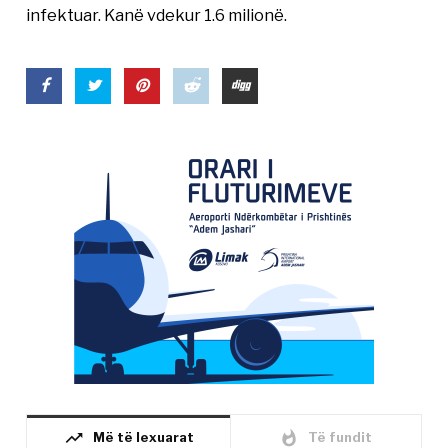
infektuar. Kanë vdekur 1.6 milionë.
trending_up
whatshot
Më të lexuarat
Të fundit