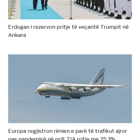
Erdogan i rezervon pritje të veçantë Trumpit në
Ankara
Europa regjistron rënien e parë të trafikut ajror
pas pandemisë në prill, TIA rritje me 25.3%