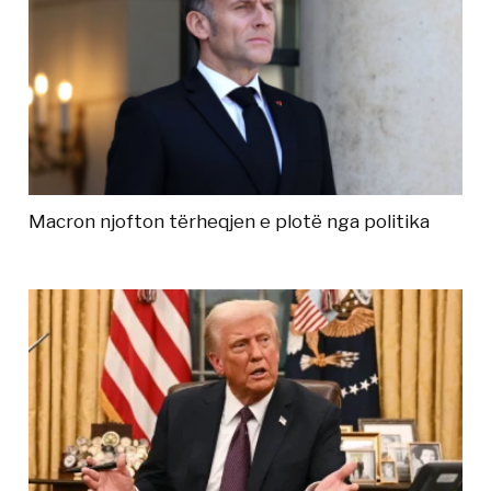
Macron njofton tërheqjen e plotë nga politika