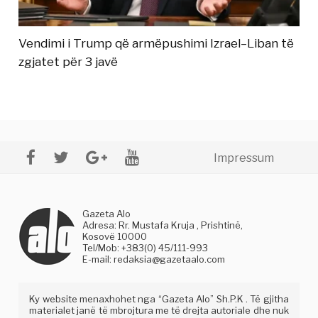
Vendimi i Trump që armëpushimi Izrael–Liban të
zgjatet për 3 javë
Impressum
Gazeta Alo
Adresa: Rr. Mustafa Kruja , Prishtinë,
Kosovë 10000
Tel/Mob: +383(0) 45/111-993
E-mail:
redaksia@gazetaalo.com
Ky website menaxhohet nga “Gazeta Alo” Sh.P.K . Të gjitha
materialet janë të mbrojtura me të drejta autoriale dhe nuk