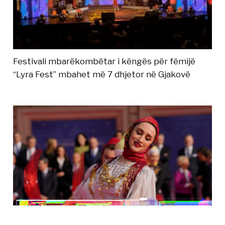
Festivali mbarëkombëtar i këngës për fëmijë
“Lyra Fest” mbahet më 7 dhjetor në Gjakovë