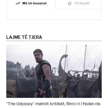
trending_up
whatshot
Më të lexuarat
Të fundit
LAJME TË TJERA
“The Odyssey” mahnit kritikët, filmi i ri i Nolan nis