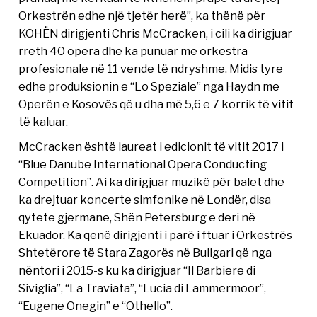
Orkestrën edhe një tjetër herë”, ka thënë për
KOHËN dirigjenti Chris McCracken, i cili ka dirigjuar
rreth 40 opera dhe ka punuar me orkestra
profesionale në 11 vende të ndryshme. Midis tyre
edhe produksionin e “Lo Speziale” nga Haydn me
Operën e Kosovës që u dha më 5,6 e 7 korrik të vitit
të kaluar.
McCracken është laureat i edicionit të vitit 2017 i
“Blue Danube International Opera Conducting
Competition”. Ai ka dirigjuar muzikë për balet dhe
ka drejtuar koncerte simfonike në Londër, disa
qytete gjermane, Shën Petersburg e deri në
Ekuador. Ka qenë dirigjenti i parë i ftuar i Orkestrës
Shtetërore të Stara Zagorës në Bullgari që nga
nëntori i 2015-s ku ka dirigjuar “Il Barbiere di
Siviglia”, “La Traviata”, “Lucia di Lammermoor”,
“Eugene Onegin” e “Othello”.