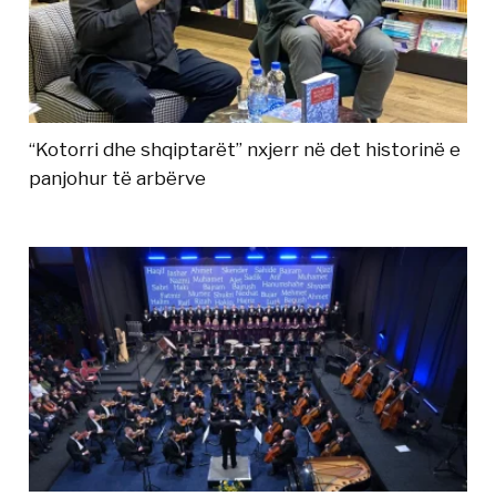
“Kotorri dhe shqiptarët” nxjerr në det historinë e
panjohur të arbërve