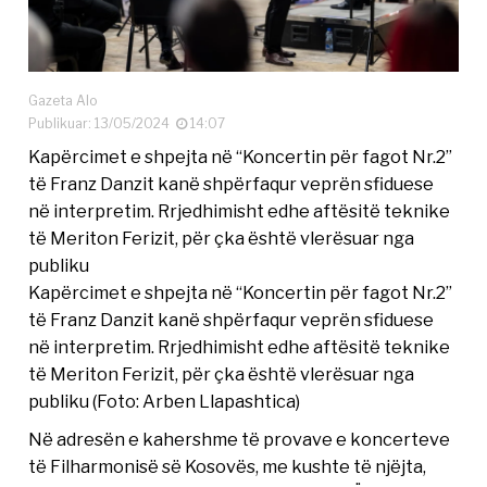
Gazeta Alo
Publikuar: 13/05/2024
14:07
Kapërcimet e shpejta në “Koncertin për fagot Nr.2”
të Franz Danzit kanë shpërfaqur veprën sfiduese
në interpretim. Rrjedhimisht edhe aftësitë teknike
të Meriton Ferizit, për çka është vlerësuar nga
publiku
Kapërcimet e shpejta në “Koncertin për fagot Nr.2”
të Franz Danzit kanë shpërfaqur veprën sfiduese
në interpretim. Rrjedhimisht edhe aftësitë teknike
të Meriton Ferizit, për çka është vlerësuar nga
publiku (Foto: Arben Llapashtica)
Në adresën e kahershme të provave e koncerteve
të Filharmonisë së Kosovës, me kushte të njëjta,