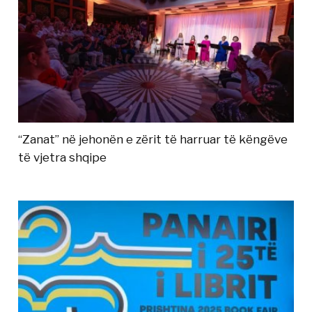
“Zanat” në jehonën e zërit të harruar të këngëve
të vjetra shqipe