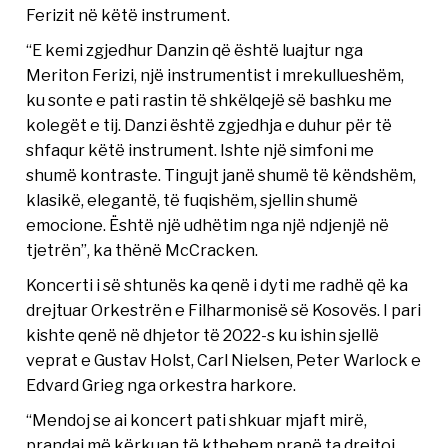
Ferizit në këtë instrument.
“E kemi zgjedhur Danzin që është luajtur nga
Meriton Ferizi, një instrumentist i mrekullueshëm,
ku sonte e pati rastin të shkëlqejë së bashku me
kolegët e tij. Danzi është zgjedhja e duhur për të
shfaqur këtë instrument. Ishte një simfoni me
shumë kontraste. Tingujt janë shumë të këndshëm,
klasikë, elegantë, të fuqishëm, sjellin shumë
emocione. Është një udhëtim nga një ndjenjë në
tjetrën”, ka thënë McCracken.
Koncerti i së shtunës ka qenë i dyti me radhë që ka
drejtuar Orkestrën e Filharmonisë së Kosovës. I pari
kishte qenë në dhjetor të 2022-s ku ishin sjellë
veprat e Gustav Holst, Carl Nielsen, Peter Warlock e
Edvard Grieg nga orkestra harkore.
“Mendoj se ai koncert pati shkuar mjaft mirë,
prandaj më kërkuan të kthehem prapë ta drejtoj