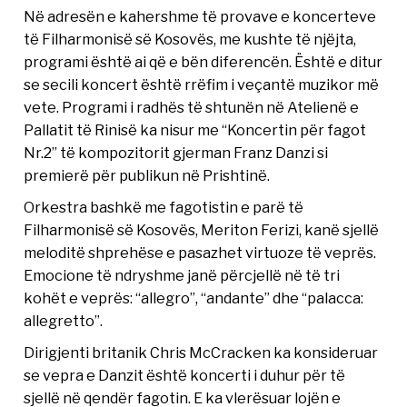
Në adresën e kahershme të provave e koncerteve
të Filharmonisë së Kosovës, me kushte të njëjta,
programi është ai që e bën diferencën. Është e ditur
se secili koncert është rrëfim i veçantë muzikor më
vete. Programi i radhës të shtunën në Atelienë e
Pallatit të Rinisë ka nisur me “Koncertin për fagot
Nr.2” të kompozitorit gjerman Franz Danzi si
premierë për publikun në Prishtinë.
Orkestra bashkë me fagotistin e parë të
Filharmonisë së Kosovës, Meriton Ferizi, kanë sjellë
meloditë shprehëse e pasazhet virtuoze të veprës.
Emocione të ndryshme janë përcjellë në të tri
kohët e veprës: “allegro”, “andante” dhe “palacca:
allegretto”.
Dirigjenti britanik Chris McCracken ka konsideruar
se vepra e Danzit është koncerti i duhur për të
sjellë në qendër fagotin. E ka vlerësuar lojën e