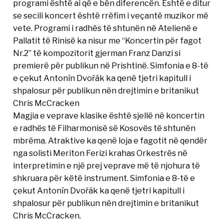
programi është ai që e bën diferencën. Është e ditur
se secili koncert është rrëfim i veçantë muzikor më
vete. Programi i radhës të shtunën në Atelienë e
Pallatit të Rinisë ka nisur me “Koncertin për fagot
Nr.2” të kompozitorit gjerman Franz Danzi si
premierë për publikun në Prishtinë. Simfonia e 8-të
e çekut Antonín Dvořák ka qenë tjetri kapitull i
shpalosur për publikun nën drejtimin e britanikut
Chris McCracken
Magjia e veprave klasike është sjellë në koncertin
e radhës të Filharmonisë së Kosovës të shtunën
mbrëma. Atraktive ka qenë loja e fagotit në qendër
nga solisti Meriton Ferizi krahas Orkestrës në
interpretimin e një prej veprave më të njohura të
shkruara për këtë instrument. Simfonia e 8-të e
çekut Antonín Dvořák ka qenë tjetri kapitull i
shpalosur për publikun nën drejtimin e britanikut
Chris McCracken.