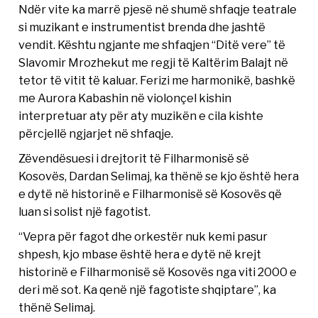
Ndër vite ka marrë pjesë në shumë shfaqje teatrale
si muzikant e instrumentist brenda dhe jashtë
vendit. Kështu ngjante me shfaqjen “Ditë vere” të
Slavomir Mrozhekut me regji të Kaltërim Balajt në
tetor të vitit të kaluar. Ferizi me harmonikë, bashkë
me Aurora Kabashin në violonçel kishin
interpretuar aty për aty muzikën e cila kishte
përcjellë ngjarjet në shfaqje.
Zëvendësuesi i drejtorit të Filharmonisë së
Kosovës, Dardan Selimaj, ka thënë se kjo është hera
e dytë në historinë e Filharmonisë së Kosovës që
luan si solist një fagotist.
“Vepra për fagot dhe orkestër nuk kemi pasur
shpesh, kjo mbase është hera e dytë në krejt
historinë e Filharmonisë së Kosovës nga viti 2000 e
deri më sot. Ka qenë një fagotiste shqiptare”, ka
thënë Selimaj.