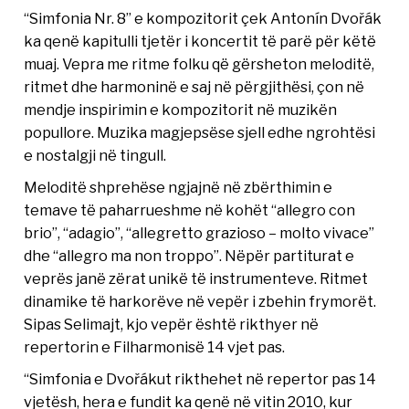
“Simfonia Nr. 8” e kompozitorit çek Antonín Dvořák
ka qenë kapitulli tjetër i koncertit të parë për këtë
muaj. Vepra me ritme folku që gërsheton meloditë,
ritmet dhe harmoninë e saj në përgjithësi, çon në
mendje inspirimin e kompozitorit në muzikën
popullore. Muzika magjepsëse sjell edhe ngrohtësi
e nostalgji në tingull.
Meloditë shprehëse ngjajnë në zbërthimin e
temave të paharrueshme në kohët “allegro con
brio”, “adagio”, “allegretto grazioso – molto vivace”
dhe “allegro ma non troppo”. Nëpër partiturat e
veprës janë zërat unikë të instrumenteve. Ritmet
dinamike të harkorëve në vepër i zbehin frymorët.
Sipas Selimajt, kjo vepër është rikthyer në
repertorin e Filharmonisë 14 vjet pas.
“Simfonia e Dvořákut rikthehet në repertor pas 14
vjetësh, hera e fundit ka qenë në vitin 2010, kur