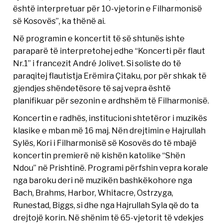
është interpretuar për 10-vjetorin e Filharmonisë
së Kosovës”, ka thënë ai.
Në programin e koncertit të së shtunës ishte
paraparë të interpretohej edhe “Koncerti për flaut
Nr.1” i francezit André Jolivet. Si soliste do të
paraqitej flautistja Erëmira Çitaku, por për shkak të
gjendjes shëndetësore të saj vepra është
planifikuar për sezonin e ardhshëm të Filharmonisë.
Koncertin e radhës, institucioni shtetëror i muzikës
klasike e mban më 16 maj. Nën drejtimin e Hajrullah
Sylës, Kori i Filharmonisë së Kosovës do të mbajë
koncertin premierë në kishën katolike “Shën
Ndou” në Prishtinë. Programi përfshin vepra korale
nga baroku deri në muzikën bashkëkohore nga
Bach, Brahms, Harbor, Whitacre, Ostrzyga,
Runestad, Biggs, si dhe nga Hajrullah Syla që do ta
drejtojë korin. Në shënim të 65-vjetorit të vdekjes