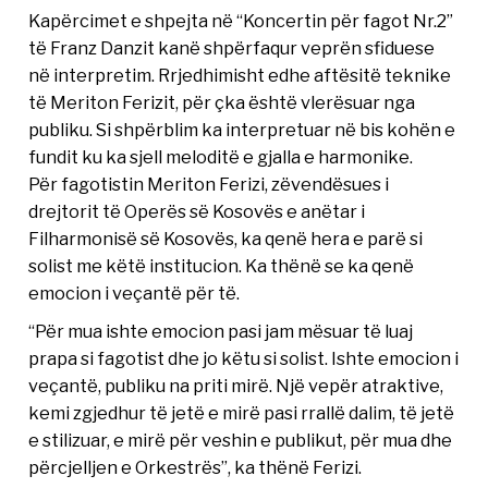
Kapërcimet e shpejta në “Koncertin për fagot Nr.2”
të Franz Danzit kanë shpërfaqur veprën sfiduese
në interpretim. Rrjedhimisht edhe aftësitë teknike
të Meriton Ferizit, për çka është vlerësuar nga
publiku. Si shpërblim ka interpretuar në bis kohën e
fundit ku ka sjell meloditë e gjalla e harmonike.
Për fagotistin Meriton Ferizi, zëvendësues i
drejtorit të Operës së Kosovës e anëtar i
Filharmonisë së Kosovës, ka qenë hera e parë si
solist me këtë institucion. Ka thënë se ka qenë
emocion i veçantë për të.
“Për mua ishte emocion pasi jam mësuar të luaj
prapa si fagotist dhe jo këtu si solist. Ishte emocion i
veçantë, publiku na priti mirë. Një vepër atraktive,
kemi zgjedhur të jetë e mirë pasi rrallë dalim, të jetë
e stilizuar, e mirë për veshin e publikut, për mua dhe
përcjelljen e Orkestrës”, ka thënë Ferizi.