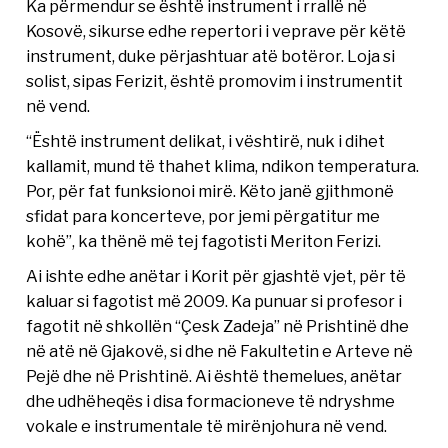
Ka përmendur se është instrument i rrallë në
Kosovë, sikurse edhe repertori i veprave për këtë
instrument, duke përjashtuar atë botëror. Loja si
solist, sipas Ferizit, është promovim i instrumentit
në vend.
“Është instrument delikat, i vështirë, nuk i dihet
kallamit, mund të thahet klima, ndikon temperatura.
Por, për fat funksionoi mirë. Këto janë gjithmonë
sfidat para koncerteve, por jemi përgatitur me
kohë”, ka thënë më tej fagotisti Meriton Ferizi.
Ai ishte edhe anëtar i Korit për gjashtë vjet, për të
kaluar si fagotist më 2009. Ka punuar si profesor i
fagotit në shkollën “Çesk Zadeja” në Prishtinë dhe
në atë në Gjakovë, si dhe në Fakultetin e Arteve në
Pejë dhe në Prishtinë. Ai është themelues, anëtar
dhe udhëheqës i disa formacioneve të ndryshme
vokale e instrumentale të mirënjohura në vend.