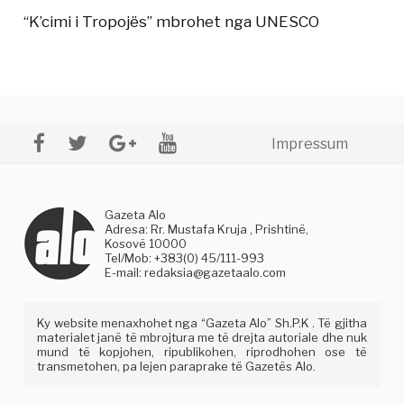
“K’cimi i Tropojës” mbrohet nga UNESCO
Impressum
Gazeta Alo
Adresa: Rr. Mustafa Kruja , Prishtinë,
Kosovë 10000
Tel/Mob: +383(0) 45/111-993
E-mail:
redaksia@gazetaalo.com
Ky website menaxhohet nga “Gazeta Alo” Sh.P.K . Të gjitha
materialet janë të mbrojtura me të drejta autoriale dhe nuk
mund të kopjohen, ripublikohen, riprodhohen ose të
transmetohen, pa lejen paraprake të Gazetës Alo.