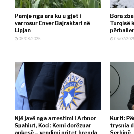
Pamje nga ara ku u gjet i
Bora zbar
varrosur Enver Bajraktari në
Turqisë k
Lipjan
përballe
05/08/2025
05/07/202
Një javë nga arrestimi i Arbnor
Kurti: Pë
Spahiut, Koci: Kemi dorëzuar
trysnia d
ankesë – vendimi pritet brenda
Serbinë, 