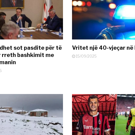
dhet sot pasdite për të
Vritet një 40-vjeçar në 
 rreth bashkimit me
15/09/2025
smanin
6