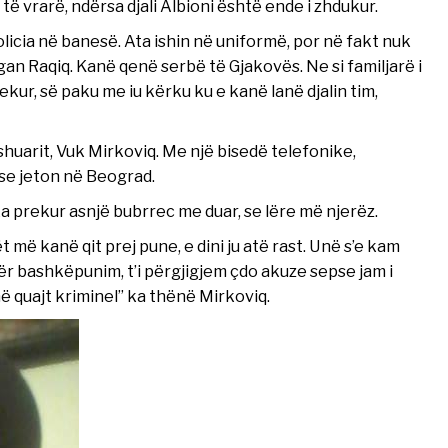
 të vrarë, ndërsa djali Albioni është ende i zhdukur.
licia në banesë. Ata ishin në uniformë, por në fakt nuk
n Raqiq. Kanë qenë serbë të Gjakovës. Ne si familjarë i
kur, së paku me iu kërku ku e kanë lanë djalin tim,
shuarit, Vuk Mirkoviq. Me një bisedë telefonike,
 se jeton në Beograd.
ka prekur asnjë bubrrec me duar, se lëre më njerëz.
t më kanë qit prej pune, e dini ju atë rast. Unë s’e kam
ër bashkëpunim, t’i përgjigjem çdo akuze sepse jam i
ë quajt kriminel” ka thënë Mirkoviq.