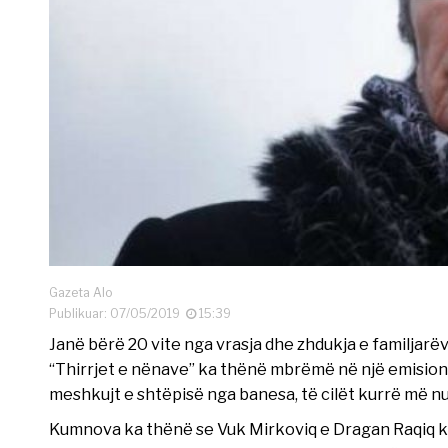
Gazeta Alo
Publikuar: 07/05/2019
15:39
Janë bërë 20 vite nga vrasja dhe zhdukja e familja
“Thirrjet e nënave” ka thënë mbrëmë në një emision t
meshkujt e shtëpisë nga banesa, të cilët kurrë më nu
Kumnova ka thënë se Vuk Mirkoviq e Dragan Raqiq k