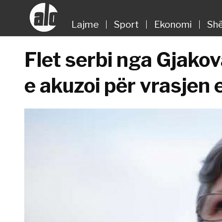
Lajme
Sport
Ekonomi
Shë
Flet serbi nga Gjak
e akuzoi për vrasjen e