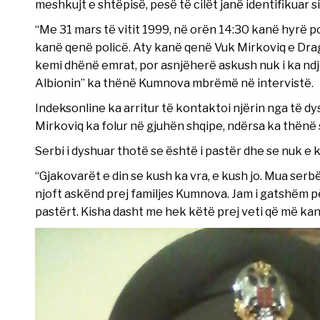
meshkujt e shtëpisë, pesë të cilët janë identifikuar si
“Me 31 mars të vitit 1999, në orën 14:30 kanë hyrë po
kanë qenë policë. Aty kanë qenë Vuk Mirkoviq e Draga
kemi dhënë emrat, por asnjëherë askush nuk i ka ndje
Albionin” ka thënë Kumnova mbrëmë në intervistë.
Indeksonline ka arritur të kontaktoi njërin nga të dy
Mirkoviq ka folur në gjuhën shqipe, ndërsa ka thënë
Serbi i dyshuar thotë se është i pastër dhe se nuk e 
“Gjakovarët e din se kush ka vra, e kush jo. Mua serbë
njoft askënd prej familjes Kumnova. Jam i gatshëm p
pastërt. Kisha dasht me hek këtë prej veti që më kan