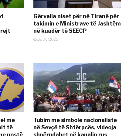
et
Gërvalla niset për në Tiranë për
takimin e Ministrave të Jashtëm
rejt
në kuadër të SEECP
16/06/2025
del me
Tubim me simbole nacionaliste
it të
në Sevçë të Shtërpcës, videoja
me postë
shpërndahet në kanalin rus