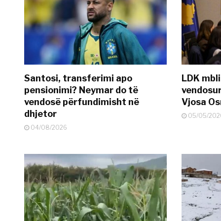
Santosi, transferimi apo
LDK mbli
pensionimi? Neymar do të
vendosur
vendosë përfundimisht në
Vjosa O
dhjetor
05/05/202
04/08/2026