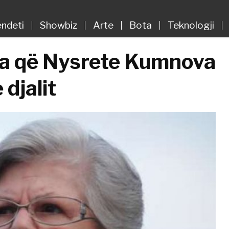
ndeti
Showbiz
Arte
Bota
Teknologji
ova që Nysrete Kumnova
 djalit