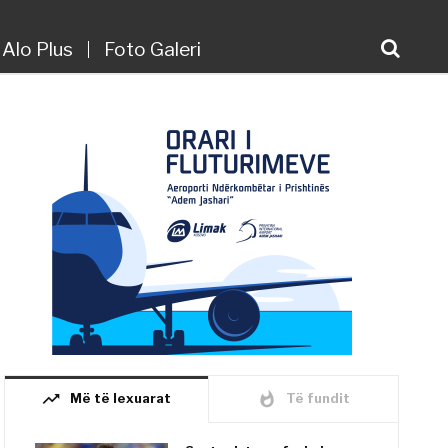
Alo Plus
Foto Galeri
trending_up
whatshot
Më të lexuarat
Të fundit