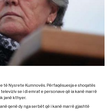
rëve të Nysrete Kumnovës. Përfaqësuesja e shoqatës
eleviziv se i di emrat e personave që ia kanë marrë
k janë kthyer.
anë qenë dy nga serbët që i kanë marrë gjashtë