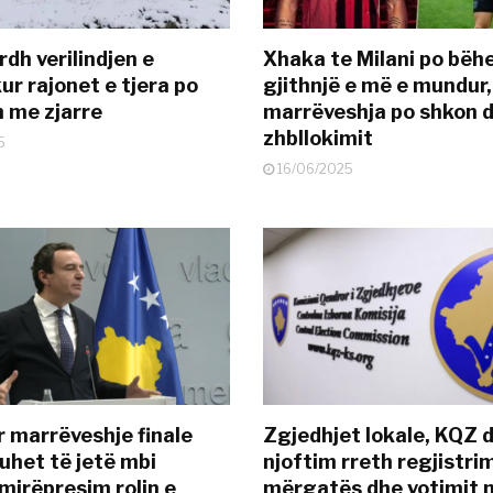
dh verilindjen e
Xhaka te Milani po bëh
ur rajonet e tjera po
gjithnjë e më e mundur,
n me zjarre
marrëveshja po shkon d
zhbllokimit
5
16/06/2025
r marrëveshje finale
Zgjedhjet lokale, KQZ 
uhet të jetë mbi
njoftim rreth regjistrim
mirëpresim rolin e
mërgatës dhe votimit 