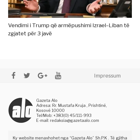
Vendimi i Trump që armëpushimi Izrael–Liban të
zgjatet për 3 javë
Impressum
Gazeta Alo
Adresa: Rr. Mustafa Kruja , Prishtinë,
Kosovë 10000
Tel/Mob: +383(0) 45/111-993
E-mail:
redaksia@gazetaalo.com
Ky website menaxhohet nga “Gazeta Alo” Sh.P.K . Të gjitha