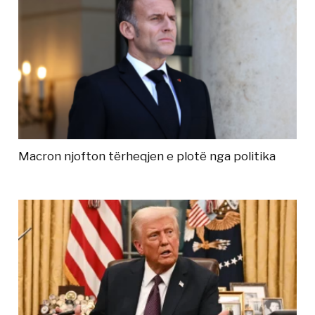
Macron njofton tërheqjen e plotë nga politika