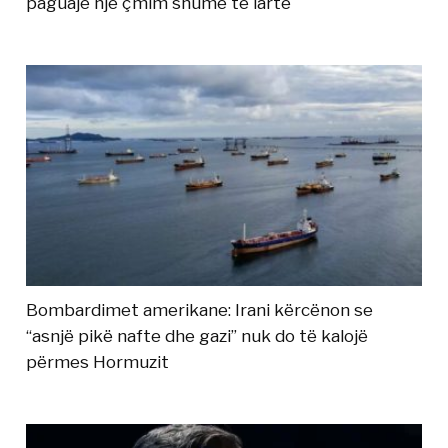
paguajë një çmim shumë të lartë
Bombardimet amerikane: Irani kërcënon se
“asnjë pikë nafte dhe gazi” nuk do të kalojë
përmes Hormuzit