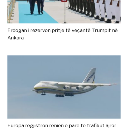
Erdogan i rezervon pritje të veçantë Trumpit në
Ankara
Europa regjistron rënien e parë të trafikut ajror