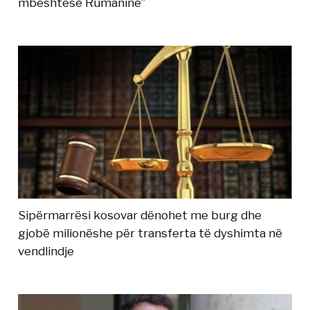
mbështesë Rumaninë”
Sipërmarrësi kosovar dënohet me burg dhe
gjobë milionëshe për transferta të dyshimta në
vendlindje