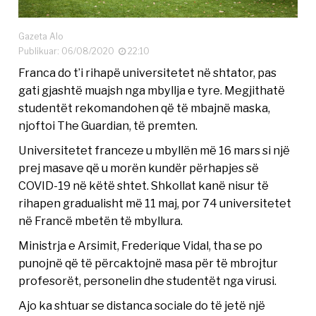
Gazeta Alo
Publikuar: 06/08/2020
22:10
Franca do t’i rihapë universitetet në shtator, pas
gati gjashtë muajsh nga mbyllja e tyre. Megjithatë
studentët rekomandohen që të mbajnë maska,
njoftoi The Guardian, të premten.
Universitetet franceze u mbyllën më 16 mars si një
prej masave që u morën kundër përhapjes së
COVID-19 në këtë shtet. Shkollat kanë nisur të
rihapen gradualisht më 11 maj, por 74 universitetet
në Francë mbetën të mbyllura.
Ministrja e Arsimit, Frederique Vidal, tha se po
punojnë që të përcaktojnë masa për të mbrojtur
profesorët, personelin dhe studentët nga virusi.
Ajo ka shtuar se distanca sociale do të jetë një