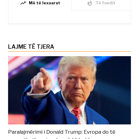
trending_up
whatshot
Më të lexuarat
Të fundit
LAJME TË TJERA
Paralajmërimi i Donald Trump: Evropa do të