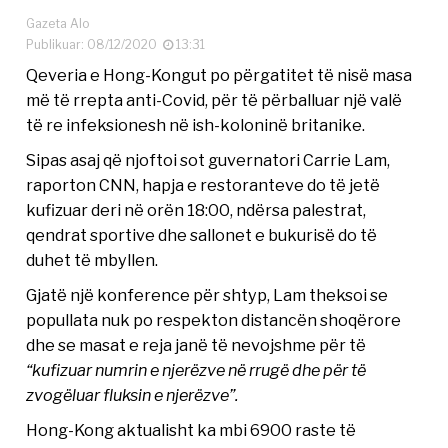
Gazeta Alo
Publikuar: 08/12/2020
13:31
Qeveria e Hong-Kongut po përgatitet të nisë masa
më të rrepta anti-Covid, për të përballuar një valë
të re infeksionesh në ish-koloninë britanike.
Sipas asaj që njoftoi sot guvernatori Carrie Lam,
raporton CNN, hapja e restoranteve do të jetë
kufizuar deri në orën 18:00, ndërsa palestrat,
qendrat sportive dhe sallonet e bukurisë do të
duhet të mbyllen.
Gjatë një konference për shtyp, Lam theksoi se
popullata nuk po respekton distancën shoqërore
dhe se masat e reja janë të nevojshme për të
“kufizuar numrin e njerëzve në rrugë dhe për të
zvogëluar fluksin e njerëzve”.
Hong-Kong aktualisht ka mbi 6900 raste të