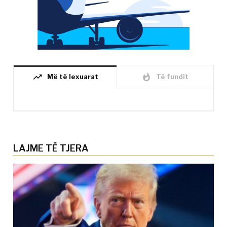
trending_up
whatshot
Më të lexuarat
Të fundit
LAJME TË TJERA