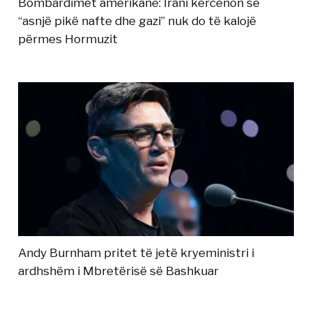
Bombardimet amerikane: Irani kërcënon se
“asnjë pikë nafte dhe gazi” nuk do të kalojë
përmes Hormuzit
Andy Burnham pritet të jetë kryeministri i
ardhshëm i Mbretërisë së Bashkuar