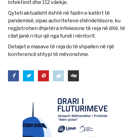
infektimit dhe 112 vdekje.
Qyteti aktualisht është në fazën e katërt të
pandemisë, sipas autoriteteve shëndetësore, ku
regjistrohen dhjetëra infeksione të reja në ditë, të
cilat janë rritur që nga fundi i nëntorit.
Detajet e masave të reja do të shpallen në një
konferencë shtypi të mëvonshme.