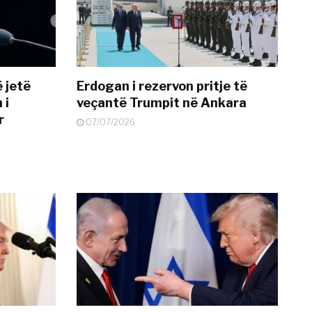
 jetë
Erdogan i rezervon pritje të
 i
veçantë Trumpit në Ankara
r
07/07/2026