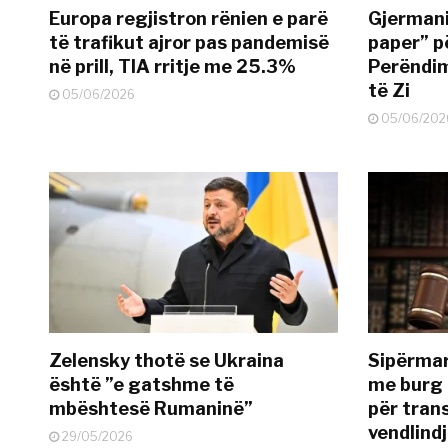
Europa regjistron rënien e parë
Gjermani
të trafikut ajror pas pandemisë
paper” p
në prill, TIA rritje me 25.3%
Perëndim
të Zi
05/06/2026
05/06/202
Zelensky thotë se Ukraina
Sipërmar
është ”e gatshme të
me burg 
mbështesë Rumaninë”
për tran
vendlind
29/05/2026