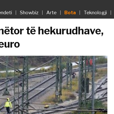
ndeti
Showbiz
Arte
Bota
Teknologji
nëtor të hekurudhave,
 euro