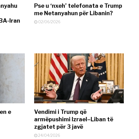
anyahu
Pse u ‘nxeh’ telefonata e Trump
me Netanyahun për Libanin?
BA-Iran
02/06/2026
en e
Vendimi i Trump që
armëpushimi Izrael–Liban të
zgjatet për 3 javë
24/04/2026