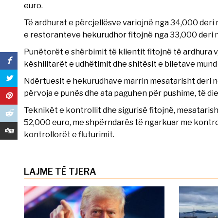
euro.
Të ardhurat e përcjellësve variojnë nga 34,000 deri 
e restoranteve hekurudhor fitojnë nga 33,000 deri n
Punëtorët e shërbimit të klientit fitojnë të ardhura
këshilltarët e udhëtimit dhe shitësit e biletave mund 
Ndërtuesit e hekurudhave marrin mesatarisht deri n
përvoja e punës dhe ata paguhen për pushime, të die
Teknikët e kontrollit dhe sigurisë fitojnë, mesatarish
52,000 euro, me shpërndarës të ngarkuar me kontrolli
kontrollorët e fluturimit.
LAJME TË TJERA