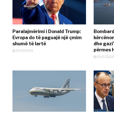
Paralajmërimi i Donald Trump:
Bombardi
Evropa do të paguajë një çmim
kërcënon
shumë të lartë
dhe gazi”
përmes 
27/07/2026
20/07/202