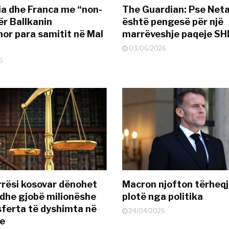
a dhe Franca me “non-
The Guardian: Pse Net
ër Ballkanin
është pengesë për një
or para samitit në Mal
marrëveshje paqeje SH
03/06/2026
6
rësi kosovar dënohet
Macron njofton tërheqj
dhe gjobë milionëshe
plotë nga politika
sferta të dyshimta në
24/04/2026
je