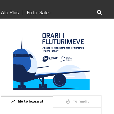
Alo Plus
Foto Galeri
trending_up
whatshot
Më të lexuarat
Të fundit