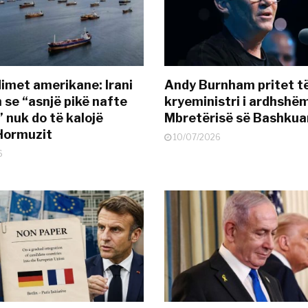
met amerikane: Irani
Andy Burnham pritet të
 se “asnjë pikë nafte
kryeministri i ardhshëm
 nuk do të kalojë
Mbretërisë së Bashkua
Hormuzit
10/07/2026
6