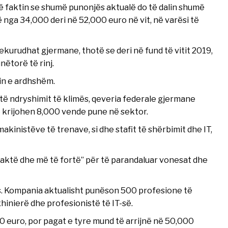
ë faktin se shumë punonjës aktualë do të dalin shumë
nga 34,000 deri në 52,000 euro në vit, në varësi të
ekurudhat gjermane, thotë se deri në fund të vitit 2019,
ëtorë të rinj.
tin e ardhshëm.
të ndryshimit të klimës, qeveria federale gjermane
ë krijohen 8,000 vende pune në sektor.
kinistëve të trenave, si dhe stafit të shërbimit dhe IT,
saktë dhe më të fortë” për të parandaluar vonesat dhe
ës. Kompania aktualisht punëson 500 profesione të
hinierë dhe profesionistë të IT-së.
0 euro, por pagat e tyre mund të arrijnë në 50,000