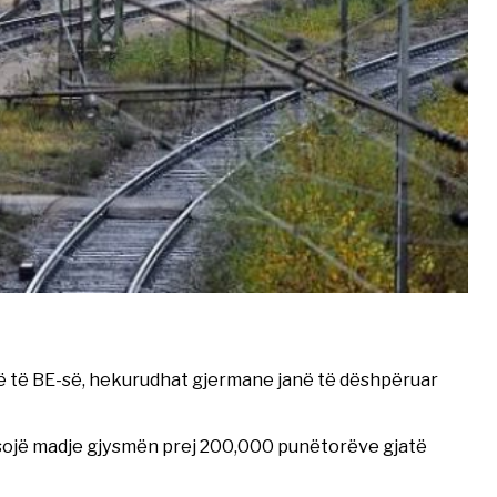
rë të BE-së, hekurudhat gjermane janë të dëshpëruar
ësojë madje gjysmën prej 200,000 punëtorëve gjatë