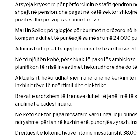
Arsyeja kryesore për përforcimin e stafit qëndron n
shpejt në pension, dhe pagat në këtë sektor shkojnë 
pozitës dhe përvojës së punëtorëve.
Martin Seiler, përgjegjës për burimet njerëzore në h
kompania duhet të punësojë sa më shumë 24,000 pun
Administrata pret të njëjtin numër të të ardhurve vi
Në të njëjtën kohë, për shkak të paketës ambicioze 
planifikon të rrisë investimet hekurudhore dhe do t
Aktualisht, hekurudhat gjermane janë në kërkim të ma
inxhinierëve të ndërtimit dhe elektrike.
Brezat e ardhshëm të trenave duhet të jenë “më të 
anulimet e padëshiruara.
Në këtë sektor, paga mesatare varet nga lloji i pun
ndryshme, përfshirë kuzhinierë, punonjës zyrash, inx
Drejtuesit e lokomotivave fitojnë mesatarisht 38,00