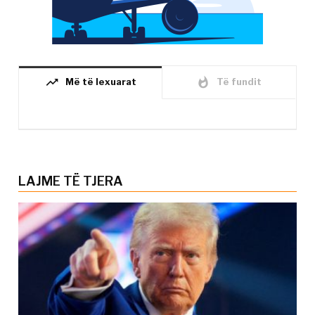
trending_up
whatshot
Më të lexuarat
Të fundit
LAJME TË TJERA