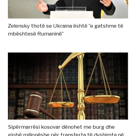
Zelensky thotë se Ukraina është ”e gatshme të
mbështesë Rumaninë”
Sipërmarrësi kosovar dënohet me burg dhe
gjobë milionëshe për transferta të dyshimta në