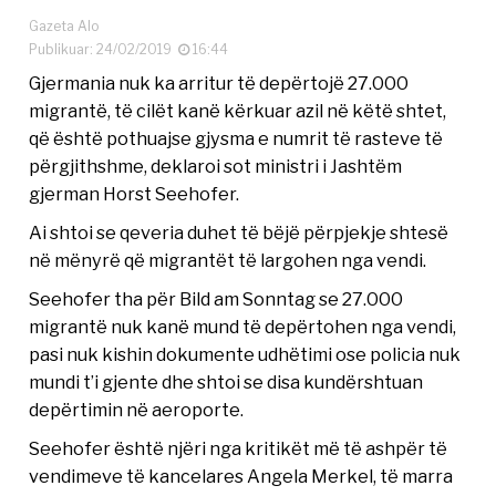
Gazeta Alo
Publikuar: 24/02/2019
16:44
Gjermania nuk ka arritur të depërtojë 27.000
migrantë, të cilët kanë kërkuar azil në këtë shtet,
që është pothuajse gjysma e numrit të rasteve të
përgjithshme, deklaroi sot ministri i Jashtëm
gjerman Horst Seehofer.
Ai shtoi se qeveria duhet të bëjë përpjekje shtesë
në mënyrë që migrantët të largohen nga vendi.
Seehofer tha për Bild am Sonntag se 27.000
migrantë nuk kanë mund të depërtohen nga vendi,
pasi nuk kishin dokumente udhëtimi ose policia nuk
mundi t’i gjente dhe shtoi se disa kundërshtuan
depërtimin në aeroporte.
Seehofer është njëri nga kritikët më të ashpër të
vendimeve të kancelares Angela Merkel, të marra