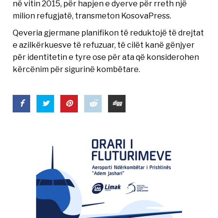
në vitin 2015, për hapjen e dyerve për rreth një
milion refugjatë, transmeton KosovaPress.
Qeveria gjermane planifikon të reduktojë të drejtat
e azilkërkuesve të refuzuar, të cilët kanë gënjyer
për identitetin e tyre ose për ata që konsiderohen
kërcënim për sigurinë kombëtare.