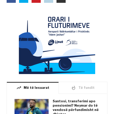
trending_up
whatshot
Më të lexuarat
Të fundit
Santosi, transferimi apo
pensionimi? Neymar do të
vendosë përfundimisht në