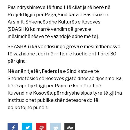
Pas ndryshimeve të fundit të cilat janë bërë në
Projektligjin për Paga, Sindikata e Bashkuar e
Arsimit, Shkencës dhe Kulturës e Kosovës
(SBASHK) ka marrë vendim që greva e
mësimdhënësve të vazhdojë edhe më tej.
SBASHK-u ka vendosur që greva e mësimdhënësve
të vazhdohet deri në rritjen e koeficientit prej 30
për qind.
Në anën tjetër, Federata e Sindikatave të
Shëndetësisë së Kosovës gjatë ditës së djeshme ka
bërë apel që Ligji për Paga të kalojë sot në
Kuvendin e Kosovës, përndryshe sipas tyre të gjitha
institucionet publike shëndetësore do të
bojkotojnë punën.