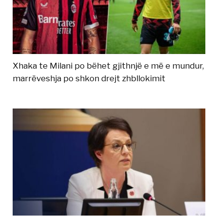
Xhaka te Milani po bëhet gjithnjë e më e mundur,
marrëveshja po shkon drejt zhbllokimit