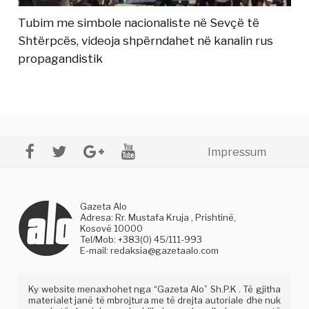
Tubim me simbole nacionaliste në Sevçë të
Shtërpcës, videoja shpërndahet në kanalin rus
propagandistik
Impressum
Gazeta Alo
Adresa: Rr. Mustafa Kruja , Prishtinë,
Kosovë 10000
Tel/Mob: +383(0) 45/111-993
E-mail:
redaksia@gazetaalo.com
Ky website menaxhohet nga “Gazeta Alo” Sh.P.K . Të gjitha
materialet janë të mbrojtura me të drejta autoriale dhe nuk