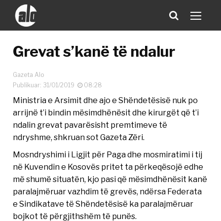
Grevat s’kanë të ndalur
Gazeta Alo
Publikuar: 31/01/2019
08:28
Ministria e Arsimit dhe ajo e Shëndetësisë nuk po
arrijnë t’i bindin mësimdhënësit dhe kirurgët që t’i
ndalin grevat pavarësisht premtimeve të
ndryshme, shkruan sot Gazeta Zëri.
Mosndryshimi i Ligjit për Paga dhe mosmiratimi i tij
në Kuvendin e Kosovës pritet ta përkeqësojë edhe
më shumë situatën, kjo pasi që mësimdhënësit kanë
paralajmëruar vazhdim të grevës, ndërsa Federata
e Sindikatave të Shëndetësisë ka paralajmëruar
bojkot të përgjithshëm të punës.