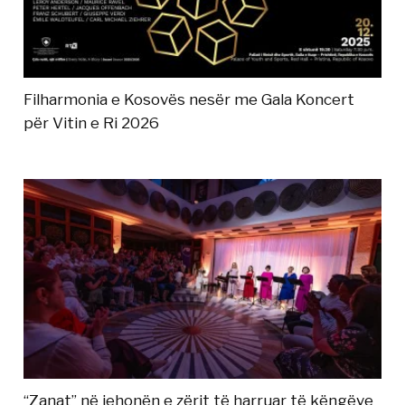
Filharmonia e Kosovës nesër me Gala Koncert
për Vitin e Ri 2026
“Zanat” në jehonën e zërit të harruar të këngëve