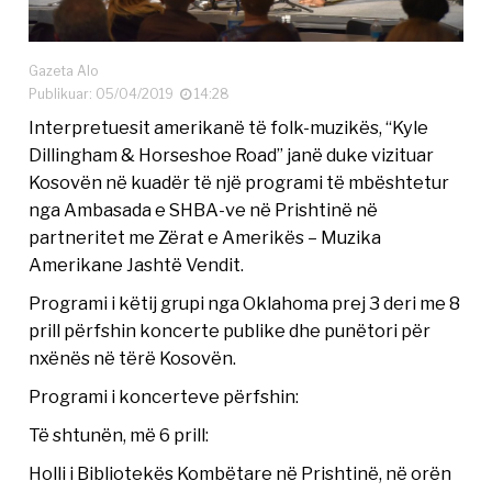
Gazeta Alo
Publikuar: 05/04/2019
14:28
Interpretuesit amerikanë të folk-muzikës, “Kyle
Dillingham & Horseshoe Road” janë duke vizituar
Kosovën në kuadër të një programi të mbështetur
nga Ambasada e SHBA-ve në Prishtinë në
partneritet me Zërat e Amerikës – Muzika
Amerikane Jashtë Vendit.
Programi i këtij grupi nga Oklahoma prej 3 deri me 8
prill përfshin koncerte publike dhe punëtori për
nxënës në tërë Kosovën.
Programi i koncerteve përfshin:
Të shtunën, më 6 prill:
Holli i Bibliotekës Kombëtare në Prishtinë, në orën