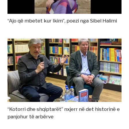
“Ajo që mbetet kur Ikim”, poezi nga Sibel Halimi
“Kotorri dhe shqiptarët” nxjerr në det historinë e
panjohur të arbërve