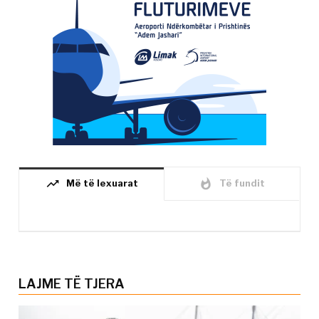
trending_up
whatshot
Më të lexuarat
Të fundit
LAJME TË TJERA