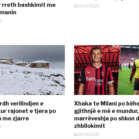
 rreth bashkimit me
15/09/2025
smanin
6
dh verilindjen e
Xhaka te Milani po bëh
ur rajonet e tjera po
gjithnjë e më e mundur,
n me zjarre
marrëveshja po shkon d
zhbllokimit
5
16/06/2025