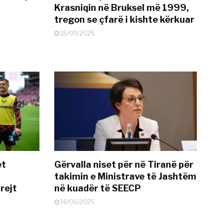
Krasniqin në Bruksel më 1999,
tregon se çfarë i kishte kërkuar
15/09/2025
et
Gërvalla niset për në Tiranë për
takimin e Ministrave të Jashtëm
rejt
në kuadër të SEECP
16/06/2025