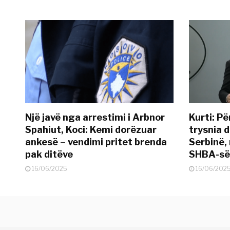
Një javë nga arrestimi i Arbnor
Kurti: Pë
Spahiut, Koci: Kemi dorëzuar
trysnia d
ankesë – vendimi pritet brenda
Serbinë, 
pak ditëve
SHBA-së
16/06/2025
16/06/202