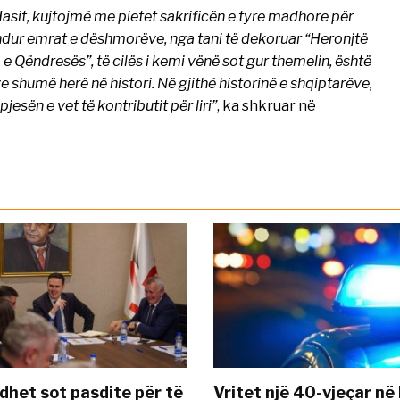
asit, kujtojmë me pietet sakrificën e tyre madhore për
hendur emrat e dëshmorëve, nga tani të dekoruar “Heronjtë
 e Qëndresës”, të cilës i kemi vënë sot gur themelin, është
 shumë herë në histori. Në gjithë historinë e shqiptarëve,
jesën e vet të kontributit për liri”
, ka shkruar në
dhet sot pasdite për të
Vritet një 40-vjeçar në 