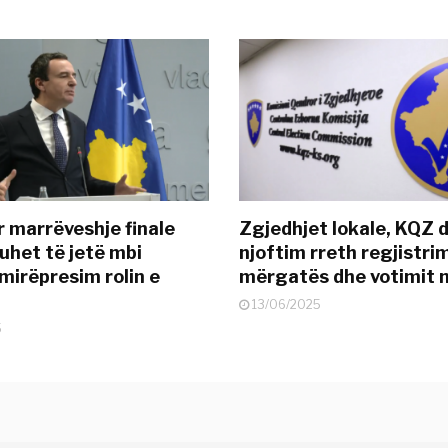
r marrëveshje finale
Zgjedhjet lokale, KQZ 
uhet të jetë mbi
njoftim rreth regjistrim
mirëpresim rolin e
mërgatës dhe votimit 
13/06/2025
5