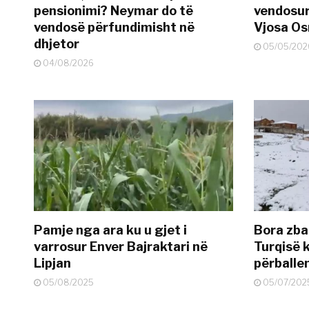
pensionimi? Neymar do të
vendosur
vendosë përfundimisht në
Vjosa O
dhjetor
05/05/202
04/08/2026
Pamje nga ara ku u gjet i
Bora zbar
varrosur Enver Bajraktari në
Turqisë k
Lipjan
përballe
05/08/2025
05/07/202