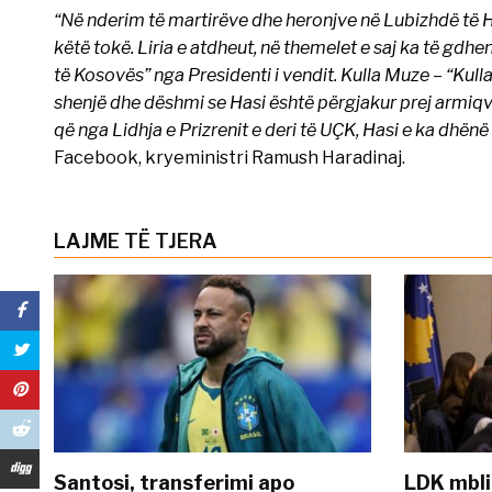
“Në nderim të martirëve dhe heronjve në Lubizhdë të H
këtë tokë. Liria e atdheut, në themelet e saj ka të gd
të Kosovës” nga Presidenti i vendit. Kulla Muze – “Kulla
shenjë dhe dëshmi se Hasi është përgjakur prej armiqve
që nga Lidhja e Prizrenit e deri të UÇK, Hasi e ka dhënë p
Facebook, kryeministri Ramush Haradinaj.
LAJME TË TJERA
Santosi, transferimi apo
LDK mbli