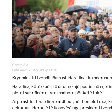
Gazeta Alo
Publikuar: 12/04/2019
13:34
Kryeministri i vendit, Ramush Haradinaj, ka nderuar 
Haradinaj këtë e bëri të ditur në një postim në rrjetin
pietet sakrificën e tyre madhore për këtë tokë.
Ai po ashtu tha se liria e atdheut, në themelet e saj
dekoruar “Heronjë të Kosovës” nga presidenti i vendi