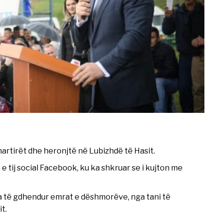
martirët dhe heronjtë në Lubizhdë të Hasit.
 e tij social Facebook, ku ka shkruar se i kujton me
 ka të gdhendur emrat e dëshmorëve, nga tani të
t.