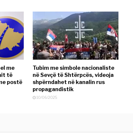
del me
Tubim me simbole nacionaliste
it të
në Sevçë të Shtërpcës, videoja
me postë
shpërndahet në kanalin rus
propagandistik
10/06/2025