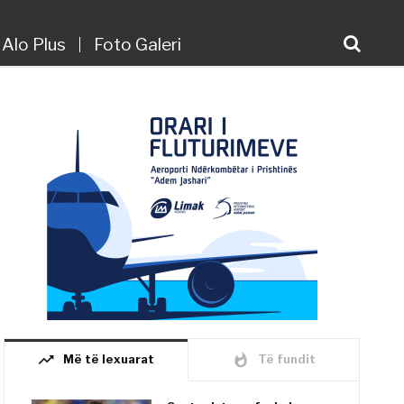
Alo Plus
Foto Galeri
trending_up
whatshot
Më të lexuarat
Të fundit