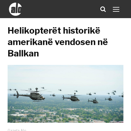
Helikopterët historikë
amerikanë vendosen në
Ballkan
Gazeta Alo