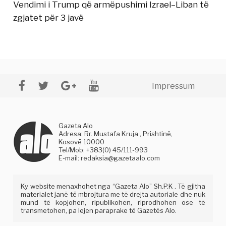
Vendimi i Trump që armëpushimi Izrael–Liban të
zgjatet për 3 javë
Impressum
Gazeta Alo
Adresa: Rr. Mustafa Kruja , Prishtinë,
Kosovë 10000
Tel/Mob: +383(0) 45/111-993
E-mail:
redaksia@gazetaalo.com
Ky website menaxhohet nga “Gazeta Alo” Sh.P.K . Të gjitha
materialet janë të mbrojtura me të drejta autoriale dhe nuk
mund të kopjohen, ripublikohen, riprodhohen ose të
transmetohen, pa lejen paraprake të Gazetës Alo.