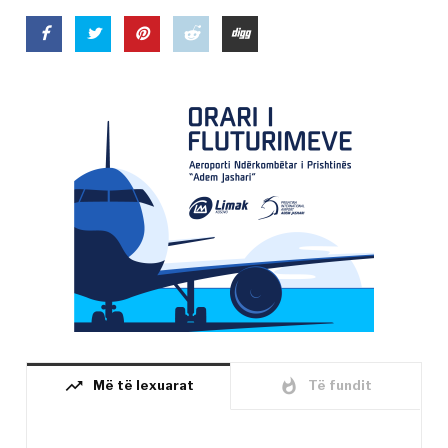
trending_up
whatshot
Më të lexuarat
Të fundit