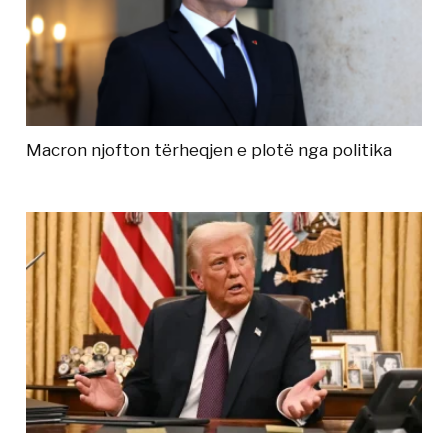
Macron njofton tërheqjen e plotë nga politika