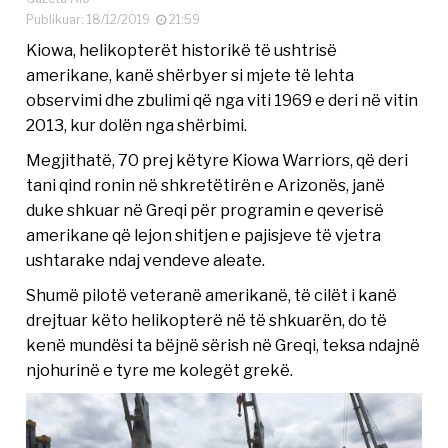
Publikuar: 18/12/2019
21:59
Kiowa, helikopterët historikë të ushtrisë
amerikane, kanë shërbyer si mjete të lehta
observimi dhe zbulimi që nga viti 1969 e deri në vitin
2013, kur dolën nga shërbimi.
Megjithatë, 70 prej këtyre Kiowa Warriors, që deri
tani qind ronin në shkretëtirën e Arizonës, janë
duke shkuar në Greqi për programin e qeverisë
amerikane që lejon shitjen e pajisjeve të vjetra
ushtarake ndaj vendeve aleate.
Shumë pilotë veteranë amerikanë, të cilët i kanë
drejtuar këto helikopterë në të shkuarën, do të
kenë mundësi ta bëjnë sërish në Greqi, teksa ndajnë
njohurinë e tyre me kolegët grekë.