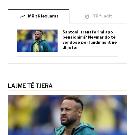
trending_up
whatshot
Më të lexuarat
Të fundit
Santosi, transferimi apo
pensionimi? Neymar do të
vendosë përfundimisht në
dhjetor
LAJME TË TJERA