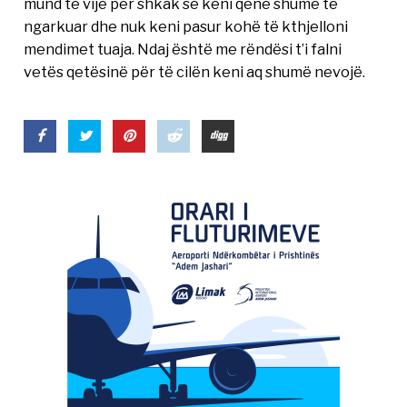
mund të vijë për shkak se keni qenë shumë të
ngarkuar dhe nuk keni pasur kohë të kthjelloni
mendimet tuaja. Ndaj është me rëndësi t’i falni
vetës qetësinë për të cilën keni aq shumë nevojë.