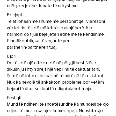
ndërprerje dhe debate të ndryshme.
Bricjapi
Të afrohesh më shumë me personat që i vlerësoni
vërtet do të jetë më lehtë se asnjëherë. Kjo
harmoni do t’jua bëjë jetën edhe më të këndshme.
Planifikoni diçka të veçantë për
partnerin/partneren tuaj.
Ujori
Do të jetë një ditë e qetë në përgjithësi. Nëse
dikush ju shtyn drejt një veprimi të caktuar tani,
është në interesin tuaj më të mirë që të rezistoni.
Nuk ka nevojë të shkaktoni probleme, por vetëm
bëjani të ditur se doni të ndiqni planet tuaja.
Peshqit
Mund të ndiheni të shqetësur dhe ka mundësi që kjo
ndjesi të mos ju kalojë shumë shpejt. Ndoshta kjo