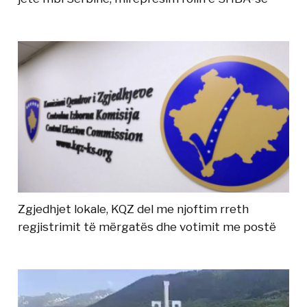
Zgjedhjet lokale, KQZ del me njoftim rreth
regjistrimit të mërgatës dhe votimit me postë