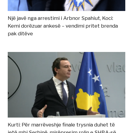
Një javë nga arrestimi i Arbnor Spahiut, Koci:
Kemi dorëzuar ankesë – vendimi pritet brenda
pak ditëve
Kurti: Për marrëveshje finale trysnia duhet të
jetë mbi Serbinë, mirëpresim rolin e SHBA-së