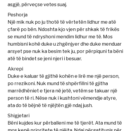
asgjë, përveçse vetes suaj.
Peshorja
Një mik nuk po ju thotë të vërtetën lidhur me atë
çfarë po bën. Ndoshta kjo vjen për shkak të frikës
se mund të ndryshoni mendim lidhur me të. Mos
humbisni kohë duke u zhgënjyer dhe duke menduar
arsyet pse nuk ka besim tek ju, por përpiquni ta bëni
atë të bindet se jeni njeri i besuar.
Akrepi
Duke e kaluar të gjithë kohën e lirë me një person,
po rrezikoni. Nuk mund të shpërfillni të gjitha
marrëdhëniet e tjera në jetë, vetëm se takuar një
person të ri. Nëse nuk i kushtoni vëmendje atyre,
ata do të bëjnë të njëjtën gjë ndaj jush.
Shigjetari
Bëni kujdes kur përballeni me të tjerët. Ata mund të
mos kenë prioritete të njëjta. Ndaj përgatitunis për