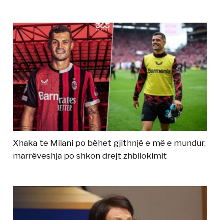
Xhaka te Milani po bëhet gjithnjë e më e mundur,
marrëveshja po shkon drejt zhbllokimit