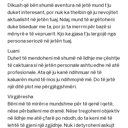
Dikush që bën shumë aventura në jetë mund t’ju
duket interesant, por nuk ka thelbin që ju nevojitet
aktualisht në jetën tuaj. Ndaj, mund të argëtoheni
duke biseduar me ta, por jo ta merrni për bazë si
mënyrë e të vepruarit. Kjo ka gjasa t’ju largojë nga
persona seriozë në jetën tuaj.
Luani
Duhet të mendoheni më shumë në lidhje me çështje
të caktuara si në jetën personale ashtu edhe në atë
profesionale. Ata që ju kanë ndihmuar në të
kaluarën mund të mos ju ndihmojnë më. Do të jetë
një ditë plot me përgjëgjshmëri.
Virgjëresha
Bëni më të mirën e mundshme për të qenë i qetë,
nëse përballeni me dramë. Nëse tregoheni objektiv
në lidhje me atë çfarë po ndodh, do ta keni më të
lehtë të gjeni një zgjidhje. Nuk i detyroheni askujt