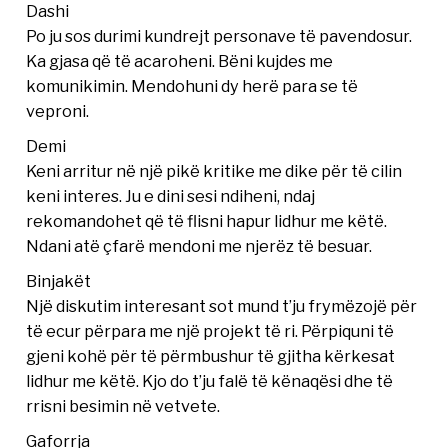
Dashi
Po ju sos durimi kundrejt personave të pavendosur.
Ka gjasa që të acaroheni. Bëni kujdes me
komunikimin. Mendohuni dy herë para se të
veproni.
Demi
Keni arritur në një pikë kritike me dike për të cilin
keni interes. Ju e dini sesi ndiheni, ndaj
rekomandohet që të flisni hapur lidhur me këtë.
Ndani atë çfarë mendoni me njerëz të besuar.
Binjakët
Një diskutim interesant sot mund t’ju frymëzojë për
të ecur përpara me një projekt të ri. Përpiquni të
gjeni kohë për të përmbushur të gjitha kërkesat
lidhur me këtë. Kjo do t’ju falë të kënaqësi dhe të
rrisni besimin në vetvete.
Gaforrja