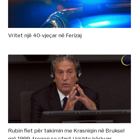
Vritet një 40-vjeçar në Ferizaj
Rubin flet për takimin me Krasniqin në Bruksel
më 1999, tregon se çfarë i kishte kërkuar