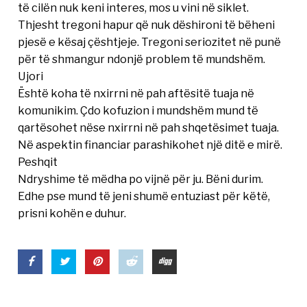
të cilën nuk keni interes, mos u vini në siklet.
Thjesht tregoni hapur që nuk dëshironi të bëheni
pjesë e kësaj çështjeje. Tregoni seriozitet në punë
për të shmangur ndonjë problem të mundshëm.
Ujori
Është koha të nxirrni në pah aftësitë tuaja në
komunikim. Çdo kofuzion i mundshëm mund të
qartësohet nëse nxirrni në pah shqetësimet tuaja.
Në aspektin financiar parashikohet një ditë e mirë.
Peshqit
Ndryshime të mëdha po vijnë për ju. Bëni durim.
Edhe pse mund të jeni shumë entuziast për këtë,
prisni kohën e duhur.