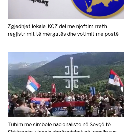
Zgjedhjet lokale, KQZ del me njoftim rreth
regjistrimit të mërgatës dhe votimit me postë
Tubim me simbole nacionaliste në Sevçë të
Shtërpcës, videoja shpërndahet në kanalin rus