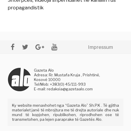
propagandistik
Impressum
Gazeta Alo
Adresa: Rr. Mustafa Kruja , Prishtinë,
Kosovë 10000
Tel/Mob: +383(0) 45/111-993
E-mail:
redaksia@gazetaalo.com
Ky website menaxhohet nga “Gazeta Alo” Sh.P.K . Të gjitha
materialet janë të mbrojtura me të drejta autoriale dhe nuk
mund të kopjohen, ripublikohen, riprodhohen ose të
transmetohen, pa lejen paraprake të Gazetës Alo.