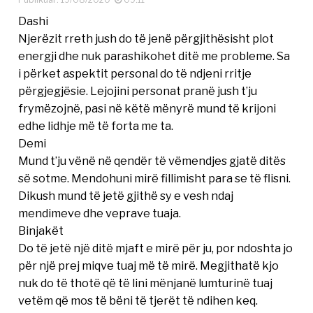
Dashi
Njerëzit rreth jush do të jenë përgjithësisht plot
energji dhe nuk parashikohet ditë me probleme. Sa
i përket aspektit personal do të ndjeni rritje
përgjegjësie. Lejojini personat pranë jush t’ju
frymëzojnë, pasi në këtë mënyrë mund të krijoni
edhe lidhje më të forta me ta.
Demi
Mund t’ju vënë në qendër të vëmendjes gjatë ditës
së sotme. Mendohuni mirë fillimisht para se të flisni.
Dikush mund të jetë gjithë sy e vesh ndaj
mendimeve dhe veprave tuaja.
Binjakët
Do të jetë një ditë mjaft e mirë për ju, por ndoshta jo
për një prej miqve tuaj më të mirë. Megjithatë kjo
nuk do të thotë që të lini mënjanë lumturinë tuaj
vetëm që mos të bëni të tjerët të ndihen keq.