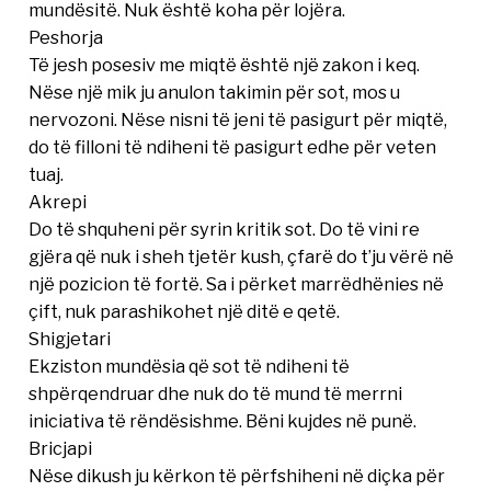
mundësitë. Nuk është koha për lojëra.
Peshorja
Të jesh posesiv me miqtë është një zakon i keq.
Nëse një mik ju anulon takimin për sot, mos u
nervozoni. Nëse nisni të jeni të pasigurt për miqtë,
do të filloni të ndiheni të pasigurt edhe për veten
tuaj.
Akrepi
Do të shquheni për syrin kritik sot. Do të vini re
gjëra që nuk i sheh tjetër kush, çfarë do t’ju vërë në
një pozicion të fortë. Sa i përket marrëdhënies në
çift, nuk parashikohet një ditë e qetë.
Shigjetari
Ekziston mundësia që sot të ndiheni të
shpërqendruar dhe nuk do të mund të merrni
iniciativa të rëndësishme. Bëni kujdes në punë.
Bricjapi
Nëse dikush ju kërkon të përfshiheni në diçka për