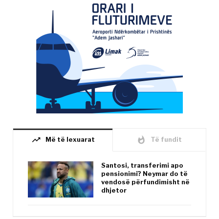
trending_up
whatshot
Më të lexuarat
Të fundit
Santosi, transferimi apo
pensionimi? Neymar do të
vendosë përfundimisht në
dhjetor