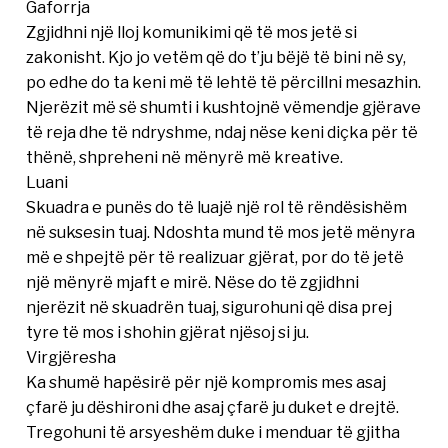
Gaforrja
Zgjidhni një lloj komunikimi që të mos jetë si
zakonisht. Kjo jo vetëm që do t’ju bëjë të bini në sy,
po edhe do ta keni më të lehtë të përcillni mesazhin.
Njerëzit më së shumti i kushtojnë vëmendje gjërave
të reja dhe të ndryshme, ndaj nëse keni diçka për të
thënë, shpreheni në mënyrë më kreative.
Luani
Skuadra e punës do të luajë një rol të rëndësishëm
në suksesin tuaj. Ndoshta mund të mos jetë mënyra
më e shpejtë për të realizuar gjërat, por do të jetë
një mënyrë mjaft e mirë. Nëse do të zgjidhni
njerëzit në skuadrën tuaj, sigurohuni që disa prej
tyre të mos i shohin gjërat njësoj si ju.
Virgjëresha
Ka shumë hapësirë për një kompromis mes asaj
çfarë ju dëshironi dhe asaj çfarë ju duket e drejtë.
Tregohuni të arsyeshëm duke i menduar të gjitha