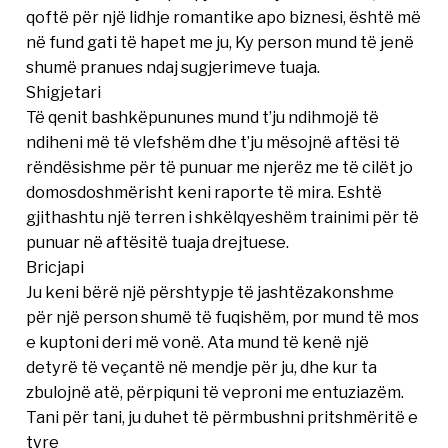
qoftë për një lidhje romantike apo biznesi, është më
në fund gati të hapet me ju, Ky person mund të jenë
shumë pranues ndaj sugjerimeve tuaja.
Shigjetari
Të qenit bashkëpununes mund t’ju ndihmojë të
ndiheni më të vlefshëm dhe t’ju mësojnë aftësi të
rëndësishme për të punuar me njerëz me të cilët jo
domosdoshmërisht keni raporte të mira. Eshtë
gjithashtu një terren i shkëlqyeshëm trainimi për të
punuar në aftësitë tuaja drejtuese.
Bricjapi
Ju keni bërë një përshtypje të jashtëzakonshme
për një person shumë të fuqishëm, por mund të mos
e kuptoni deri më vonë. Ata mund të kenë një
detyrë të veçantë në mendje për ju, dhe kur ta
zbulojnë atë, përpiquni të veproni me entuziazëm.
Tani për tani, ju duhet të përmbushni pritshmëritë e
tyre