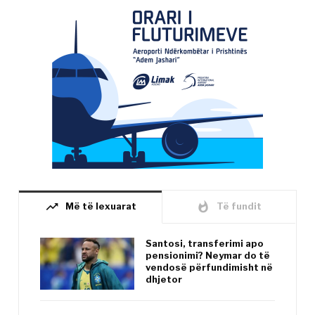
trending_up
whatshot
Më të lexuarat
Të fundit
Santosi, transferimi apo
pensionimi? Neymar do të
vendosë përfundimisht në
dhjetor