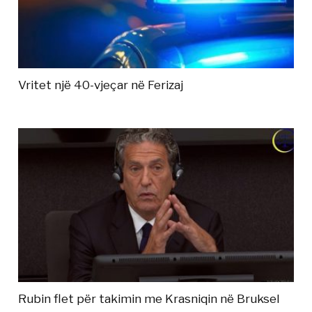
Vritet një 40-vjeçar në Ferizaj
Rubin flet për takimin me Krasniqin në Bruksel