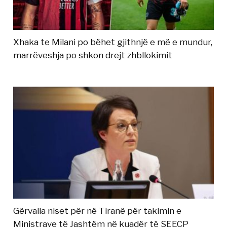
Xhaka te Milani po bëhet gjithnjë e më e mundur,
marrëveshja po shkon drejt zhbllokimit
Gërvalla niset për në Tiranë për takimin e
Ministrave të Jashtëm në kuadër të SEECP