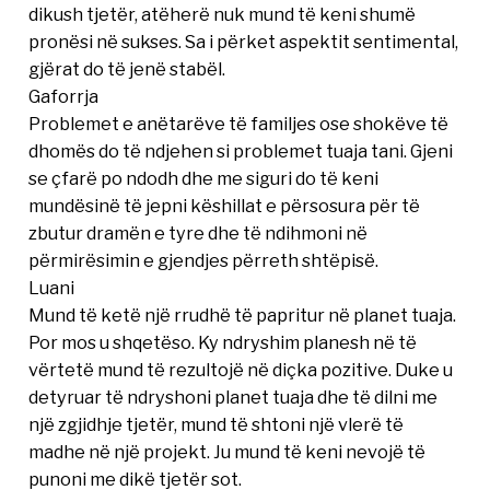
dikush tjetër, atëherë nuk mund të keni shumë
pronësi në sukses. Sa i përket aspektit sentimental,
gjërat do të jenë stabël.
Gaforrja
Problemet e anëtarëve të familjes ose shokëve të
dhomës do të ndjehen si problemet tuaja tani. Gjeni
se çfarë po ndodh dhe me siguri do të keni
mundësinë të jepni këshillat e përsosura për të
zbutur dramën e tyre dhe të ndihmoni në
përmirësimin e gjendjes përreth shtëpisë.
Luani
Mund të ketë një rrudhë të papritur në planet tuaja.
Por mos u shqetëso. Ky ndryshim planesh në të
vërtetë mund të rezultojë në diçka pozitive. Duke u
detyruar të ndryshoni planet tuaja dhe të dilni me
një zgjidhje tjetër, mund të shtoni një vlerë të
madhe në një projekt. Ju mund të keni nevojë të
punoni me dikë tjetër sot.