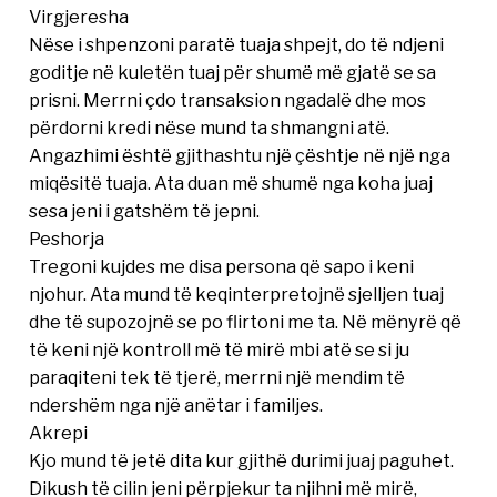
Virgjeresha
Nëse i shpenzoni paratë tuaja shpejt, do të ndjeni
goditje në kuletën tuaj për shumë më gjatë se sa
prisni. Merrni çdo transaksion ngadalë dhe mos
përdorni kredi nëse mund ta shmangni atë.
Angazhimi është gjithashtu një çështje në një nga
miqësitë tuaja. Ata duan më shumë nga koha juaj
sesa jeni i gatshëm të jepni.
Peshorja
Tregoni kujdes me disa persona që sapo i keni
njohur. Ata mund të keqinterpretojnë sjelljen tuaj
dhe të supozojnë se po flirtoni me ta. Në mënyrë që
të keni një kontroll më të mirë mbi atë se si ju
paraqiteni tek të tjerë, merrni një mendim të
ndershëm nga një anëtar i familjes.
Akrepi
Kjo mund të jetë dita kur gjithë durimi juaj paguhet.
Dikush të cilin jeni përpjekur ta njihni më mirë,