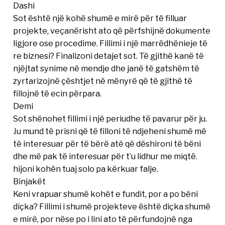
Dashi
Sot është një kohë shumë e mirë për të filluar
projekte, veçanërisht ato që përfshijnë dokumente
ligjore ose procedime. Fillimi i një marrëdhënieje të
re biznesi? Finalizoni detajet sot. Të gjithë kanë të
njëjtat synime në mendje dhe janë të gatshëm të
zyrtarizojnë çështjet në mënyrë që të gjithë të
fillojnë të ecin përpara.
Demi
Sot shënohet fillimi i një periudhe të pavarur për ju.
Ju mund të prisni që të filloni të ndjeheni shumë më
të interesuar për të bërë atë që dëshironi të bëni
dhe më pak të interesuar për t’u lidhur me miqtë.
hijoni kohën tuaj solo pa kërkuar falje.
Binjakët
Keni vrapuar shumë kohët e fundit, por a po bëni
diçka? Fillimi i shumë projekteve është diçka shumë
e mirë, por nëse po i lini ato të përfundojnë nga