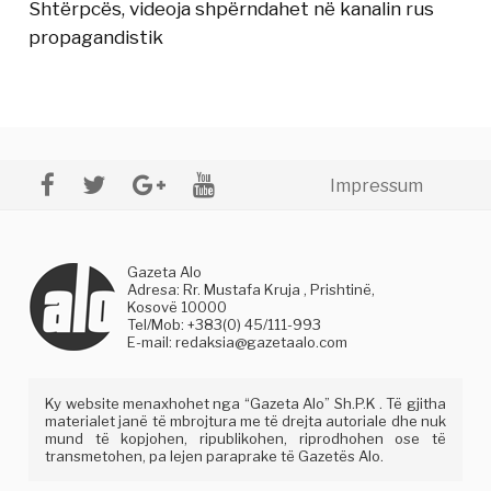
Shtërpcës, videoja shpërndahet në kanalin rus
propagandistik
Impressum
Gazeta Alo
Adresa: Rr. Mustafa Kruja , Prishtinë,
Kosovë 10000
Tel/Mob: +383(0) 45/111-993
E-mail:
redaksia@gazetaalo.com
Ky website menaxhohet nga “Gazeta Alo” Sh.P.K . Të gjitha
materialet janë të mbrojtura me të drejta autoriale dhe nuk
mund të kopjohen, ripublikohen, riprodhohen ose të
transmetohen, pa lejen paraprake të Gazetës Alo.