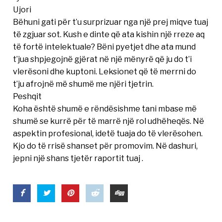
Ujori
Bëhuni gati për t’u surprizuar nga një prej miqve tuaj
të zgjuar sot. Kush e dinte që ata kishin një rreze aq
të fortë intelektuale? Bëni pyetjet dhe ata mund
t’jua shpjegojnë gjërat në një mënyrë që ju do t’i
vlerësoni dhe kuptoni. Leksionet që të merrni do
t’ju afrojnë më shumë me njëri tjetrin.
Peshqit
Koha është shumë e rëndësishme tani mbase më
shumë se kurrë për të marrë një rol udhëheqës. Në
aspektin profesional, idetë tuaja do të vlerësohen.
Kjo do të rrisë shanset për promovim. Në dashuri,
jepni një shans tjetër raportit tuaj .