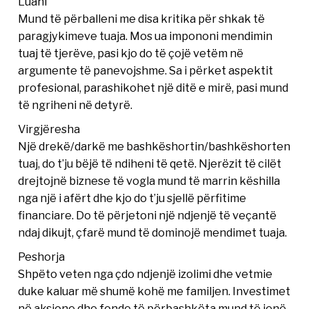
Luani
Mund të përballeni me disa kritika për shkak të
paragjykimeve tuaja. Mos ua impononi mendimin
tuaj të tjerëve, pasi kjo do të çojë vetëm në
argumente të panevojshme. Sa i përket aspektit
profesional, parashikohet një ditë e mirë, pasi mund
të ngriheni në detyrë.
Virgjëresha
Një drekë/darkë me bashkëshortin/bashkëshorten
tuaj, do t’ju bëjë të ndiheni të qetë. Njerëzit të cilët
drejtojnë biznese të vogla mund të marrin këshilla
nga një i afërt dhe kjo do t’ju sjellë përfitime
financiare. Do të përjetoni një ndjenjë të veçantë
ndaj dikujt, çfarë mund të dominojë mendimet tuaja.
Peshorja
Shpëto veten nga çdo ndjenjë izolimi dhe vetmie
duke kaluar më shumë kohë me familjen. Investimet
në aksione dhe fonde të përbashkëta mund të jenë