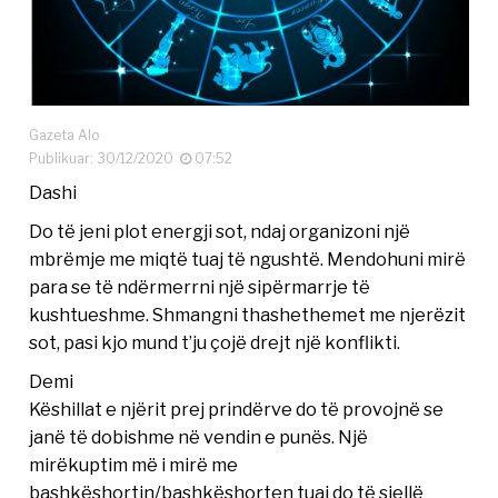
Gazeta Alo
Publikuar: 30/12/2020
07:52
Dashi
Do të jeni plot energji sot, ndaj organizoni një
mbrëmje me miqtë tuaj të ngushtë. Mendohuni mirë
para se të ndërmerrni një sipërmarrje të
kushtueshme. Shmangni thashethemet me njerëzit
sot, pasi kjo mund t’ju çojë drejt një konflikti.
Demi
Këshillat e njërit prej prindërve do të provojnë se
janë të dobishme në vendin e punës. Një
mirëkuptim më i mirë me
bashkëshortin/bashkëshorten tuaj do të sjellë