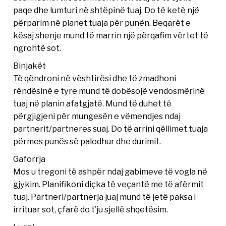
paqe dhe lumturi në shtëpinë tuaj. Do të ketë një
përparim në planet tuaja për punën. Beqarët e
kësaj shenje mund të marrin një përqafim vërtet të
ngrohtë sot.
Binjakët
Të qëndroni në vështirësi dhe të zmadhoni
rëndësinë e tyre mund të dobësojë vendosmërinë
tuaj në planin afatgjatë. Mund të duhet të
përgjigjeni për mungesën e vëmendjes ndaj
partnerit/partneres suaj. Do të arrini qëllimet tuaja
përmes punës së palodhur dhe durimit.
Gaforrja
Mos u tregoni të ashpër ndaj gabimeve të vogla në
gjykim. Planifikoni diçka të veçantë me të afërmit
tuaj. Partneri/partnerja juaj mund të jetë paksa i
irrituar sot, çfarë do t’ju sjellë shqetësim.