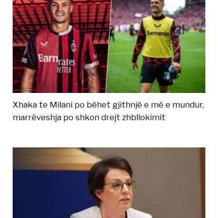
Xhaka te Milani po bëhet gjithnjë e më e mundur,
marrëveshja po shkon drejt zhbllokimit