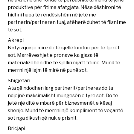
produktive për fitime afatgjata. Nëse dëshironi të
hidhni hapa të rëndësishëm në jetë me
partnerin/partneren tuaj, atëherë duhet të flisni me
të sot.
Akrepi
Natyra juaj e mirë do të sjellë lumturi për të tjerët,
sot. Marrëveshjet e pronave ka gjasa të
materializohen dhe të sjellin mjaft fitime. Mund të
merrni një lajm të mirë në punë sot.
Shigjetari
Ata që ndodhen larg partnerit/partneres do ta
ndjejnë maksimalisht mungesën e tyre sot. Do të
jetë një ditë e mbarë për biznesmenët e kësaj
shenje. Mund të merrni një kompliment të veçantë
sot nga dikush që nuk e prisnit.
Bricjapi