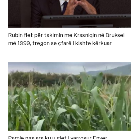
Rubin flet për takimin me Krasniqin në Bruksel
më 1999, tregon se çfarë i kishte kërkuar
Pamje nga ara ku u gjet i varrosur Enver