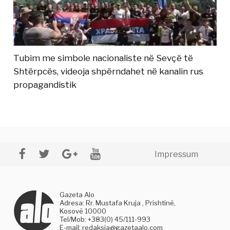
Tubim me simbole nacionaliste në Sevçë të
Shtërpcës, videoja shpërndahet në kanalin rus
propagandistik
Impressum
Gazeta Alo
Adresa: Rr. Mustafa Kruja , Prishtinë,
Kosovë 10000
Tel/Mob: +383(0) 45/111-993
E-mail:
redaksia@gazetaalo.com