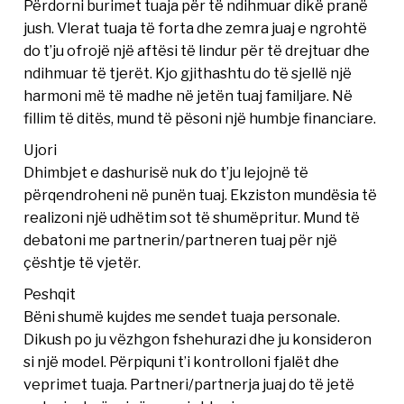
Përdorni burimet tuaja për të ndihmuar dikë pranë
jush. Vlerat tuaja të forta dhe zemra juaj e ngrohtë
do t’ju ofrojë një aftësi të lindur për të drejtuar dhe
ndihmuar të tjerët. Kjo gjithashtu do të sjellë një
harmoni më të madhe në jetën tuaj familjare. Në
fillim të ditës, mund të pësoni një humbje financiare.
Ujori
Dhimbjet e dashurisë nuk do t’ju lejojnë të
përqendroheni në punën tuaj. Ekziston mundësia të
realizoni një udhëtim sot të shumëpritur. Mund të
debatoni me partnerin/partneren tuaj për një
çështje të vjetër.
Peshqit
Bëni shumë kujdes me sendet tuaja personale.
Dikush po ju vëzhgon fshehurazi dhe ju konsideron
si një model. Përpiquni t’i kontrolloni fjalët dhe
veprimet tuaja. Partneri/partnerja juaj do të jetë