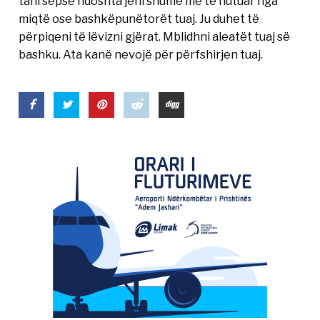
tani sepse ndoshta jeni shumë më të hutuar nga
miqtë ose bashkëpunëtorët tuaj. Ju duhet të
përpiqeni të lëvizni gjërat. Mblidhni aleatët tuaj së
bashku. Ata kanë nevojë për përfshirjen tuaj.