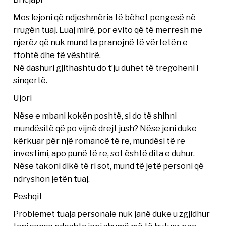
Mos lejoni që ndjeshmëria të bëhet pengesë në
rrugën tuaj. Luaj mirë, por evito që të merresh me
njerëz që nuk mund ta pranojnë të vërtetën e
ftohtë dhe të vështirë.
Në dashuri gjithashtu do t’ju duhet të tregoheni i
sinqertë.
Ujori
Nëse e mbani kokën poshtë, si do të shihni
mundësitë që po vijnë drejt jush? Nëse jeni duke
kërkuar për një romancë të re, mundësi të re
investimi, apo punë të re, sot është dita e duhur.
Nëse takoni dikë të ri sot, mund të jetë personi që
ndryshon jetën tuaj.
Peshqit
Problemet tuaja personale nuk janë duke u zgjidhur