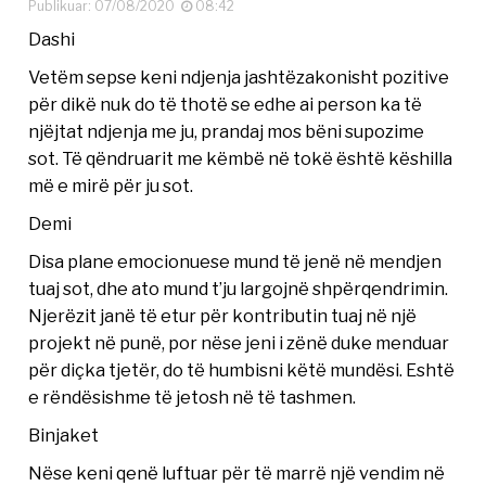
Publikuar: 07/08/2020
08:42
Dashi
Vetëm sepse keni ndjenja jashtëzakonisht pozitive
për dikë nuk do të thotë se edhe ai person ka të
njëjtat ndjenja me ju, prandaj mos bëni supozime
sot. Të qëndruarit me këmbë në tokë është këshilla
më e mirë për ju sot.
Demi
Disa plane emocionuese mund të jenë në mendjen
tuaj sot, dhe ato mund t’ju largojnë shpërqendrimin.
Njerëzit janë të etur për kontributin tuaj në një
projekt në punë, por nëse jeni i zënë duke menduar
për diçka tjetër, do të humbisni këtë mundësi. Eshtë
e rëndësishme të jetosh në të tashmen.
Binjaket
Nëse keni qenë luftuar për të marrë një vendim në