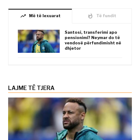
trending_up
whatshot
Më të lexuarat
Të fundit
Santosi, transferimi apo
pensionimi? Neymar do të
vendosë përfundimisht në
dhjetor
LAJME TË TJERA