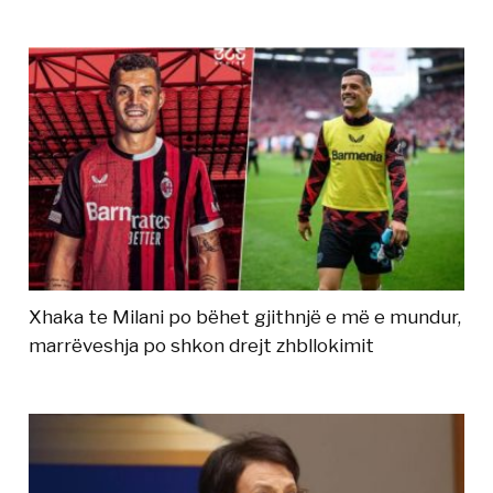
Xhaka te Milani po bëhet gjithnjë e më e mundur,
marrëveshja po shkon drejt zhbllokimit