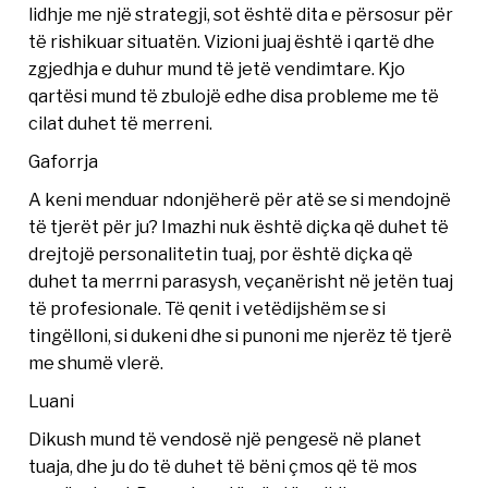
lidhje me një strategji, sot është dita e përsosur për
të rishikuar situatën. Vizioni juaj është i qartë dhe
zgjedhja e duhur mund të jetë vendimtare. Kjo
qartësi mund të zbulojë edhe disa probleme me të
cilat duhet të merreni.
Gaforrja
A keni menduar ndonjëherë për atë se si mendojnë
të tjerët për ju? Imazhi nuk është diçka që duhet të
drejtojë personalitetin tuaj, por është diçka që
duhet ta merrni parasysh, veçanërisht në jetën tuaj
të profesionale. Të qenit i vetëdijshëm se si
tingëlloni, si dukeni dhe si punoni me njerëz të tjerë
me shumë vlerë.
Luani
Dikush mund të vendosë një pengesë në planet
tuaja, dhe ju do të duhet të bëni çmos që të mos