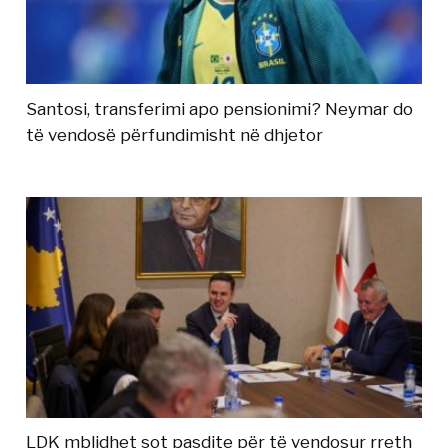
Santosi, transferimi apo pensionimi? Neymar do
të vendosë përfundimisht në dhjetor
LDK mblidhet sot pasdite për të vendosur rreth