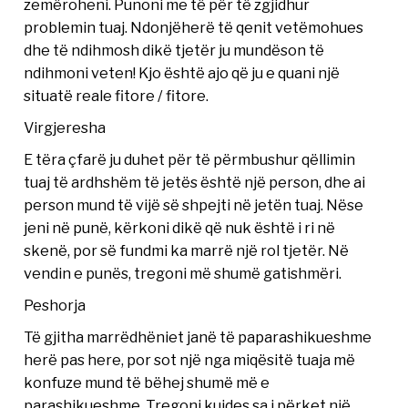
zemëroheni. Punoni me të për të zgjidhur
problemin tuaj. Ndonjëherë të qenit vetëmohues
dhe të ndihmosh dikë tjetër ju mundëson të
ndihmoni veten! Kjo është ajo që ju e quani një
situatë reale fitore / fitore.
Virgjeresha
E tëra çfarë ju duhet për të përmbushur qëllimin
tuaj të ardhshëm të jetës është një person, dhe ai
person mund të vijë së shpejti në jetën tuaj. Nëse
jeni në punë, kërkoni dikë që nuk është i ri në
skenë, por së fundmi ka marrë një rol tjetër. Në
vendin e punës, tregoni më shumë gatishmëri.
Peshorja
Të gjitha marrëdhëniet janë të paparashikueshme
herë pas here, por sot një nga miqësitë tuaja më
konfuze mund të bëhej shumë më e
parashikueshme. Tregoni kujdes sa i përket një