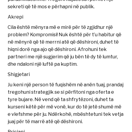
sekreti që të mos e përhapni në publik.
Akrepi
Cila është mënyra më e mirë për të zgjidhur një
problem? Kompromisi! Nuk është për t’u habitur që
në mënyrë që të merrni atë që dëshironi, duhet të
hiqni dorë nga ajo që dëshironi. Afrohuni tek
partneri me një sugjerim që ju bën të dy të lumtur,
dhe ndaloni një luftë pa kuptim.
Shigjetari
Ju keni një person të fuqishëm në anën tuaj, prandaj
tregohuni strategjik se si përfitoni nga oferta e
tyre bujare. Në vend që ta shfrytëzoni, duhet ta
kurseni këtë për më vonë, kur do të jetë shumë më
e vlefshme për ju. Ndërkohë, mbështetuni tek vetja
juaj për të marrë atë që dëshironi.
Bricjapi