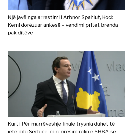
Një javë nga arrestimi i Arbnor Spahiut, Koci:
Kemi dorëzuar ankesë – vendimi pritet brenda
pak ditëve
Kurti: Për marrëveshje finale trysnia duhet të
jetë mbi Serbinë, mirëpresim rolin e SHBA-së