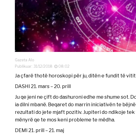
Gazeta Alo
Publikuar: 31/12/2018
08:02
Ja çfarë thotë horoskopi për ju, ditën e fundit të vitit
DASHI 21. mars – 20. prill
Ju qe jeni ne çift do dashuroni edhe me shume sot. D
ia dilni mbanë. Beqaret do marrin iniciativën te bëjnë
rezultati do jete mjaft pozitiv. Jupiteri do ndikoje 
mënyrë qe te mos keni probleme te mëdha.
DEMI 21. prill – 21. maj