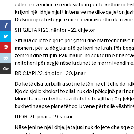
edhe një vendim te rëndësishëm për te ardhmen. Fal
krijoni një lidhje mjaft intensive me dike qe jeton ja
Do keni një strategji te mire financiare dhe do ruani e
SHIGJETARI 23. nëntor – 21. dhjetor
Situata do jete e qete për çiftet dhe marrëdhënia e 
moment për ta dëgjuar atë qe keni ne krah. Për beqa
zemrën dhe trupin. Pak maturi ne sektorin e financa
nxitoheni për asgjë nëse iu duhet te merrni vendime
BRICJAPI 22. dhjetor – 20. janar
Do ketë disa turbullira sot ne jetën ne çift dhe do nd
Kjo do sjelle xhelozi te cilat nuk do i pëlqejnë partne
Mund te merrni edhe rezultatet e te gjitha përpjekj
buxhetin sepse planetët do iu vene përballë vështir
UJORI 21. janar – 19. shkurt
Nëse jeni ne një lidhje, jeta juaj nuk do jete dhe aq 