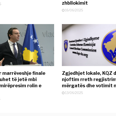
zhbllokimit
5
16/06/2025
r marrëveshje finale
Zgjedhjet lokale, KQZ 
uhet të jetë mbi
njoftim rreth regjistrim
mirëpresim rolin e
mërgatës dhe votimit 
13/06/2025
5