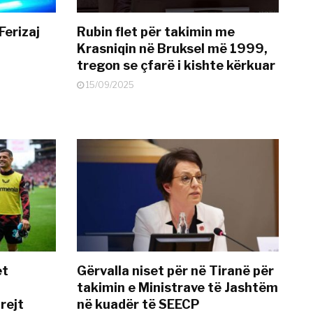
Ferizaj
Rubin flet për takimin me
Krasniqin në Bruksel më 1999,
tregon se çfarë i kishte kërkuar
15/09/2025
et
Gërvalla niset për në Tiranë për
takimin e Ministrave të Jashtëm
rejt
në kuadër të SEECP