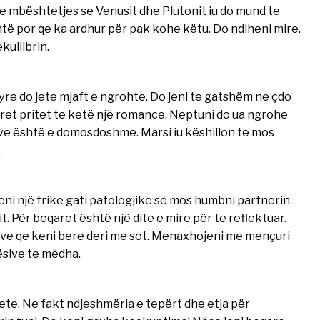
e mbështetjes se Venusit dhe Plutonit iu do mund te
shtë por qe ka ardhur për pak kohe këtu. Do ndiheni mire.
kuilibrin.
tyre do jete mjaft e ngrohte. Do jeni te gatshëm ne çdo
ret pritet te ketë një romance. Neptuni do ua ngrohe
ve është e domosdoshme. Marsi iu këshillon te mos
.
ieni një frike gati patologjike se mos humbni partnerin.
rit. Për beqaret është një dite e mire për te reflektuar.
eve qe keni bere deri me sot. Menaxhojeni me mençuri
ësive te mëdha.
e qete. Ne fakt ndjeshmëria e tepërt dhe etja për