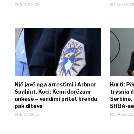
05/08/2025
05/07/202
Një javë nga arrestimi i Arbnor
Kurti: Pë
Spahiut, Koci: Kemi dorëzuar
trysnia d
ankesë – vendimi pritet brenda
Serbinë, 
pak ditëve
SHBA-së
16/06/2025
16/06/202