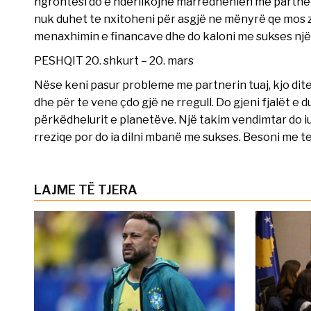
ngrohtësi do e ndërlikojnë marrëdhënien me partner
nuk duhet te nxitoheni për asgjë ne mënyrë qe mos 
menaxhimin e financave dhe do kaloni me sukses një
PESHQIT 20. shkurt – 20. mars
Nëse keni pasur probleme me partnerin tuaj, kjo dite
dhe për te vene çdo gjë ne rregull. Do gjeni fjalët e 
përkëdhelurit e planetëve. Një takim vendimtar do iu
rreziqe por do ia dilni mbanë me sukses. Besoni me te
LAJME TË TJERA