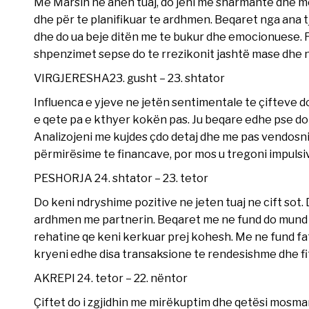
Me Marsin ne anën tuaj, do jeni me sharmante dhe me 
dhe për te planifikuar te ardhmen. Beqaret nga ana 
dhe do ua beje ditën me te bukur dhe emocionuese. F
shpenzimet sepse do te rrezikonit jashtë mase dhe nu
VIRGJERESHA23. gusht – 23. shtator
Influenca e yjeve ne jetën sentimentale te çifteve d
e qete pa e kthyer kokën pas. Ju beqare edhe pse do j
Analizojeni me kujdes çdo detaj dhe me pas vendosni 
përmirësime te financave, por mos u tregoni impuls
PESHORJA 24. shtator – 23. tetor
Do keni ndryshime pozitive ne jeten tuaj ne cift sot.
ardhmen me partnerin. Beqaret me ne fund do mund te 
rehatine qe keni kerkuar prej kohesh. Me ne fund fati
kryeni edhe disa transaksione te rendesishme dhe f
AKREPI 24. tetor – 22. nëntor
Çiftet do i zgjidhin me mirëkuptim dhe qetësi mosma