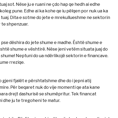
aj sot. Nëse ju e ruani ne çdo hap qe hedh ai edhe
 koleg pune. Edhe ai ka kohe qe iu pëlqen por nuk ua ka
tuaj. Dita e sotme do jete e mrekullueshme ne sektorin
r te shpenzuar.
 pse dëshira do jete shume e madhe. Është shume e
është shume e vështirë. Nëse jeni vetëm situata juaj do
e shume! Neptuni do ua ndërlikojë sektorin e financave.
ume rreziqe.
 gjeni fjalët e përshtatshme dhe do i jepni atij
 mire. Për beqaret nuk do vije momenti qe ata kane
 para drejt dashurisë se shumëpritur. Tek financat
i dhe ju te tregoheni te matur.