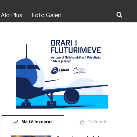
Alo Plus
Foto Galeri
trending_up
whatshot
Më të lexuarat
Të fundit