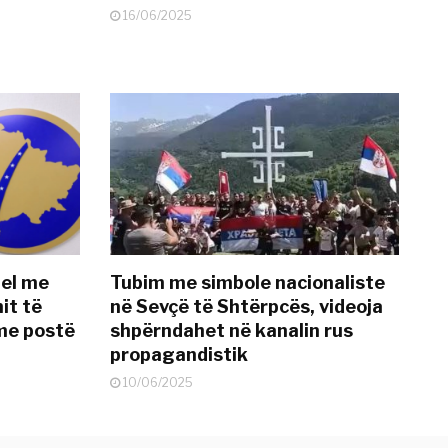
16/06/2025
del me
Tubim me simbole nacionaliste
it të
në Sevçë të Shtërpcës, videoja
me postë
shpërndahet në kanalin rus
propagandistik
10/06/2025