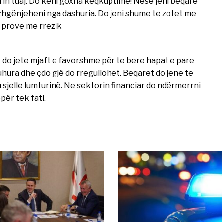
in tuaj. Do keni goxha keqkuptime! Nëse jeni beqare
zhgënjeheni nga dashuria. Do jeni shume te zotet me
 prove me rrezik
 do jete mjaft e favorshme për te bere hapat e pare
duhura dhe çdo gjë do rregullohet. Beqaret do jene te
 sjelle lumturinë. Ne sektorin financiar do ndërmerrni
për tek fati.