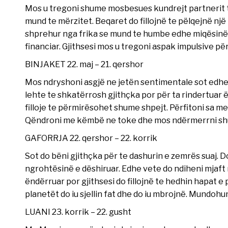
Mos u tregoni shume mosbesues kundrejt partnerit tu
mund te mërzitet. Beqaret do fillojnë te pëlqejnë një
shprehur nga frika se mund te humbe edhe miqësinë 
financiar. Gjithsesi mos u tregoni aspak impulsive pë
BINJAKET 22. maj – 21. qershor
Mos ndryshoni asgjë ne jetën sentimentale sot edhe
lehte te shkatërrosh gjithçka por për ta rindertuar 
filloje te përmirësohet shume shpejt. Përfitoni sa m
Qëndroni me këmbë ne toke dhe mos ndërmerrni sh
GAFORRJA 22. qershor – 22. korrik
Sot do bëni gjithçka për te dashurin e zemrës suaj. Do
ngrohtësinë e dëshiruar. Edhe vete do ndiheni mjaft
ëndërruar por gjithsesi do fillojnë te hedhin hapat e
planetët do iu sjellin fat dhe do iu mbrojnë. Mundohun
LUANI 23. korrik – 22. gusht