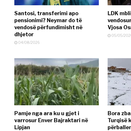
Santosi, transferimi apo
LDK mbli
pensionimi? Neymar do të
vendosur
vendosë përfundimisht në
Vjosa O
dhjetor
05/05/202
04/08/2026
Pamje nga ara ku u gjet i
Bora zbar
varrosur Enver Bajraktari në
Turqisë k
Lipjan
përballe