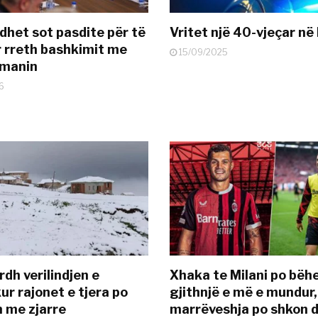
dhet sot pasdite për të
Vritet një 40-vjeçar në 
 rreth bashkimit me
15/09/2025
smanin
6
dh verilindjen e
Xhaka te Milani po bëh
ur rajonet e tjera po
gjithnjë e më e mundur,
n me zjarre
marrëveshja po shkon d