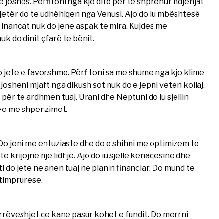
joshës. Përfitoni nga kjo dite për te shprehur ndjenjat
tjetër do te udhëhiqen nga Venusi. Ajo do iu mbështesë
inancat nuk do jene aspak te mira. Kujdes me
k do dinit çfarë te bënit.
o jete e favorshme. Përfitoni sa me shume nga kjo klime
osheni mjaft nga dikush sot nuk do e jepni veten kollaj.
për te ardhmen tuaj. Urani dhe Neptuni do iu sjellin
ive me shpenzimet.
 Do jeni me entuziaste dhe do e shihni me optimizem te
krijojne nje lidhje. Ajo do iu sjelle kenaqesine dhe
 do jete ne anen tuaj ne planin financiar. Do mund te
itimprurese.
rrëveshjet qe kane pasur kohet e fundit. Do merrni