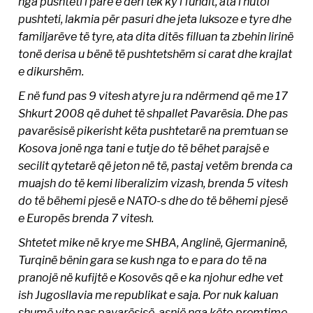
nga pushteti i parë e deri tek ky i fundit, ata i hutoi
pushteti, lakmia për pasuri dhe jeta luksoze e tyre dhe
familjarëve të tyre, ata dita ditës filluan ta zbehin lirinë
tonë derisa u bënë të pushtetshëm si carat dhe krajlat
e dikurshëm.
E në fund pas 9 vitesh atyre ju ra ndërmend që me 17
Shkurt 2008 që duhet të shpallet Pavarësia. Dhe pas
pavarësisë pikerisht këta pushtetarë na premtuan se
Kosova jonë nga tani e tutje do të bëhet parajsë e
secilit qytetarë që jeton në të, pastaj vetëm brenda ca
muajsh do të kemi liberalizim vizash, brenda 5 vitesh
do të bëhemi pjesë e NATO-s dhe do të bëhemi pjesë
e Europës brenda 7 vitesh.
Shtetet mike në krye me SHBA, Anglinë, Gjermaninë,
Turqinë bënin gara se kush nga to e para do të na
pranojë në kufijtë e Kosovës që e ka njohur edhe vet
ish Jugosllavia me republikat e saja. Por nuk kaluan
shumë vite pas pavarësisë, asnjë nga këto premtime