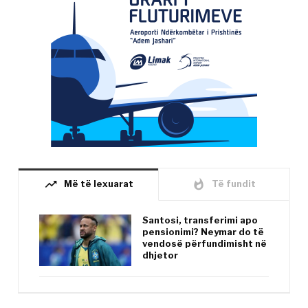
trending_up
whatshot
Më të lexuarat
Të fundit
Santosi, transferimi apo
pensionimi? Neymar do të
vendosë përfundimisht në
dhjetor