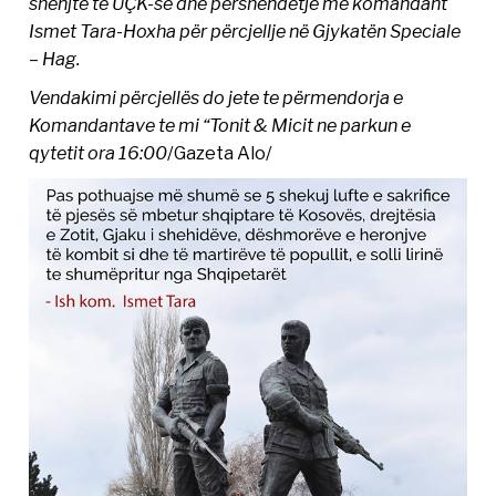
shenjtë të UÇK-së dhe përshëndetje me komandant
Ismet Tara-Hoxha për përcjellje në Gjykatën Speciale
– Hag.
Vendakimi përcjellës do jete te përmendorja e
Komandantave te mi “Tonit & Micit ne parkun e
qytetit ora 16:00
/Gazeta Alo/