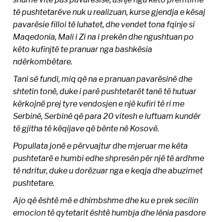
të pushtetarëve nuk u realizuan, kurse gjendja e kësaj
pavarësie filloi të luhatet, dhe vendet tona fqinje si
Maqedonia, Mali i Zi na i prekën dhe ngushtuan po
këto kufinjtë te pranuar nga bashkësia
ndërkombëtare.
Tani së fundi, miq që na e pranuan pavarësinë dhe
shtetin tonë, duke i parë pushtetarët tanë të hutuar
kërkojnë prej tyre vendosjen e një kufiri të ri me
Serbinë, Serbinë që para 20 vitesh e luftuam kundër
të gjitha të këqijave që bënte në Kosovë.
Popullata jonë e përvuajtur dhe mjeruar me këta
pushtetarë e humbi edhe shpresën për një të ardhme
të ndritur, duke u dorëzuar nga e keqja dhe abuzimet
pushtetare.
Ajo që është më e dhimbshme dhe ku e prek secilin
emocion të qytetarit është humbja dhe lënia pasdore