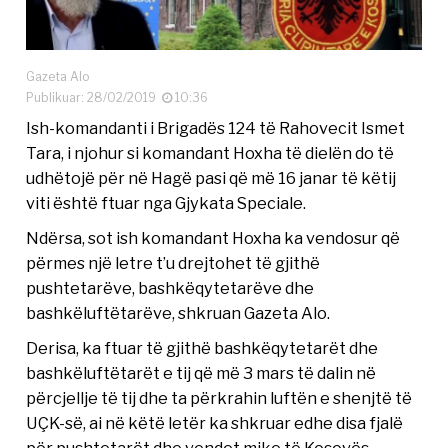
Gazeta Alo
Publikuar: 28/02/2019
10:36
Ish-komandanti i Brigadës 124 të Rahovecit Ismet
Tara, i njohur si komandant Hoxha të dielën do të
udhëtojë për në Hagë pasi që më 16 janar të këtij
viti është ftuar nga Gjykata Speciale.
Ndërsa, sot ish komandant Hoxha ka vendosur që
përmes një letre t’u drejtohet të gjithë
pushtetarëve, bashkëqytetarëve dhe
bashkëluftëtarëve, shkruan Gazeta Alo.
Derisa, ka ftuar të gjithë bashkëqytetarët dhe
bashkëluftëtarët e tij që më 3 mars të dalin në
përcjellje të tij dhe ta përkrahin luftën e shenjtë të
UÇK-së, ai në këtë letër ka shkruar edhe disa fjalë
për pushtetarët dhe vendet mike të Kosovës.