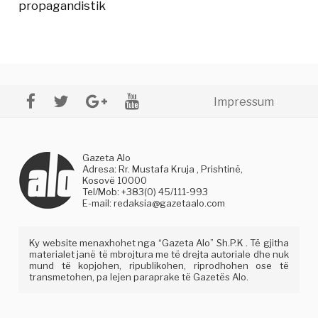
propagandistik
Impressum
Gazeta Alo
Adresa: Rr. Mustafa Kruja , Prishtinë,
Kosovë 10000
Tel/Mob: +383(0) 45/111-993
E-mail:
redaksia@gazetaalo.com
Ky website menaxhohet nga “Gazeta Alo” Sh.P.K . Të gjitha
materialet janë të mbrojtura me të drejta autoriale dhe nuk
mund të kopjohen, ripublikohen, riprodhohen ose të
transmetohen, pa lejen paraprake të Gazetës Alo.