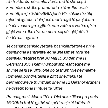
të strukturës më vitale, vlerës më të shtrenjtë
kombëtare si dhe promotorin e të ardhmes së
kombit, e a jo është RINIA jonë. Për shkak të këtij
mjerimi qytetar, rinia jonë mori rrugë të panjohura
nëpër vende nga e gjithë bota vetëm e vetëm që ta
gjejë veten dhe të ardhmen e saj për një jetë të
ëndërruar nga ata.
Të dashur bashkëqytetarë, bashkëluftëtarë e rini e
dashur dhe e shtrenjtë, edhe unë Ismet Tara me
bashkëluftëtarët prej 30 Maj 1999 deri më 11
Qershor 1999 i kemi humbur shpresat edhe më
shumë se ju se lufta jonë do të triumfojë në malet e
Romajes, por drejtësia e Zotit dhe gjaku i të
përmendurëve triumfuan dhe me 12 Qershor erdhëm
në qytetin tonë si fitues të luftës.
Prandaj, me 2 Mars ditën e Diel duke filluar prej orës
16:00h ju ftoj të gjithë për përkrahje të luftës së