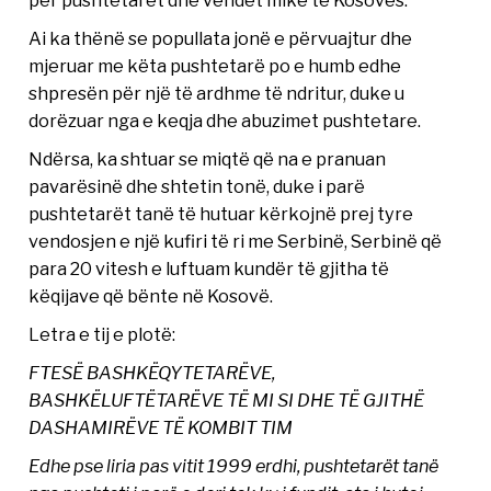
Ai ka thënë se popullata jonë e përvuajtur dhe
mjeruar me këta pushtetarë po e humb edhe
shpresën për një të ardhme të ndritur, duke u
dorëzuar nga e keqja dhe abuzimet pushtetare.
Ndërsa, ka shtuar se miqtë që na e pranuan
pavarësinë dhe shtetin tonë, duke i parë
pushtetarët tanë të hutuar kërkojnë prej tyre
vendosjen e një kufiri të ri me Serbinë, Serbinë që
para 20 vitesh e luftuam kundër të gjitha të
këqijave që bënte në Kosovë.
Letra e tij e plotë:
FTESË BASHKËQYTETARËVE,
BASHKËLUFTËTARËVE TË MI SI DHE TË GJITHË
DASHAMIRËVE TË KOMBIT TIM
Edhe pse liria pas vitit 1999 erdhi, pushtetarët tanë