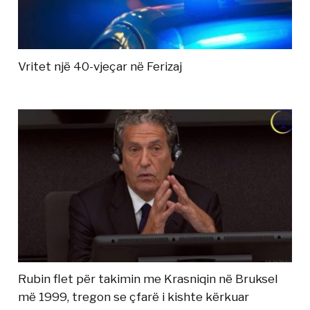
Vritet një 40-vjeçar në Ferizaj
Rubin flet për takimin me Krasniqin në Bruksel
më 1999, tregon se çfarë i kishte kërkuar