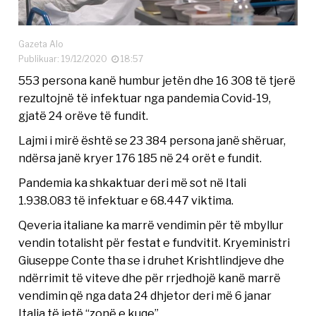
Gazeta Alo
Publikuar: 19/12/2020
18:57
553 persona kanë humbur jetën dhe 16 308 të tjerë
rezultojnë të infektuar nga pandemia Covid-19,
gjatë 24 orëve të fundit.
Lajmi i mirë është se 23 384 persona janë shëruar,
ndërsa janë kryer 176 185 në 24 orët e fundit.
Pandemia ka shkaktuar deri më sot në Itali
1.938.083 të infektuar e 68.447 viktima.
Qeveria italiane ka marrë vendimin për të mbyllur
vendin totalisht për festat e fundvitit. Kryeministri
Giuseppe Conte tha se i druhet Krishtlindjeve dhe
ndërrimit të viteve dhe për rrjedhojë kanë marrë
vendimin që nga data 24 dhjetor deri më 6 janar
Italia të jetë “zonë e kuqe”.