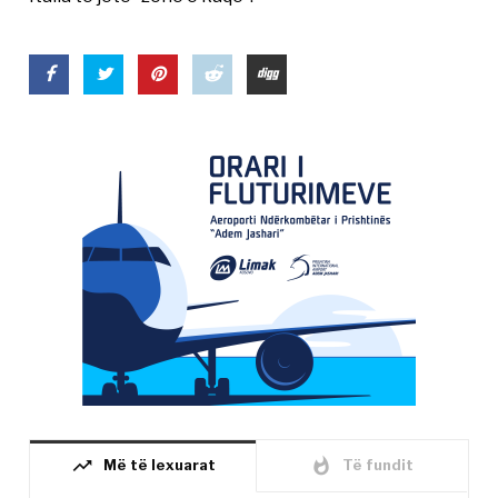
trending_up
whatshot
Më të lexuarat
Të fundit