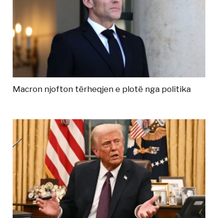
Macron njofton tërheqjen e plotë nga politika