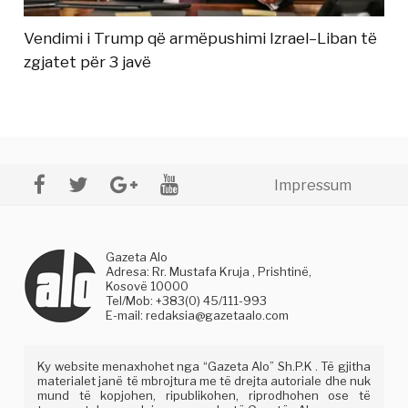
Vendimi i Trump që armëpushimi Izrael–Liban të
zgjatet për 3 javë
Impressum
Gazeta Alo
Adresa: Rr. Mustafa Kruja , Prishtinë,
Kosovë 10000
Tel/Mob: +383(0) 45/111-993
E-mail:
redaksia@gazetaalo.com
Ky website menaxhohet nga “Gazeta Alo” Sh.P.K . Të gjitha
materialet janë të mbrojtura me të drejta autoriale dhe nuk
mund të kopjohen, ripublikohen, riprodhohen ose të