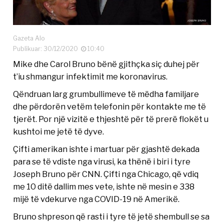
Gazeta Alo
Publikuar: 30/12/2020
10:40
Mike dhe Carol Bruno bënë gjithçka siç duhej për
t’iu shmangur infektimit me koronavirus.
Qëndruan larg grumbullimeve të mëdha familjare
dhe përdorën vetëm telefonin për kontakte me të
tjerët. Por një vizitë e thjeshtë për të prerë flokët u
kushtoi me jetë të dyve.
Çifti amerikan ishte i martuar për gjashtë dekada
para se të vdiste nga virusi, ka thënë i biri i tyre
Joseph Bruno për CNN. Çifti nga Chicago, që vdiq
me 10 ditë dallim mes vete, ishte në mesin e 338
mijë të vdekurve nga COVID-19 në Amerikë.
Bruno shpreson që rasti i tyre të jetë shembull se sa