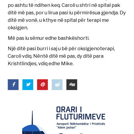
po ashtu të ndihen keq. Caroli u shtri në spital pak
ditë më pas, por u lirua pasi iu përmirësua gjendja. Dy
ditë më vonë, u kthye në spital për terapi me
oksigjen.
Më pas iu sëmur edhe bashkëshorti.
Një ditë pasi burri i saj u bë për oksigjenoterapi,
Caroli vdiq. Nëntë ditë më pas, dy ditë para
Krishtlindjes, vdiq edhe Mike.