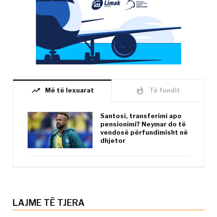
trending_up
whatshot
Më të lexuarat
Të fundit
Santosi, transferimi apo
pensionimi? Neymar do të
vendosë përfundimisht në
dhjetor
LAJME TË TJERA