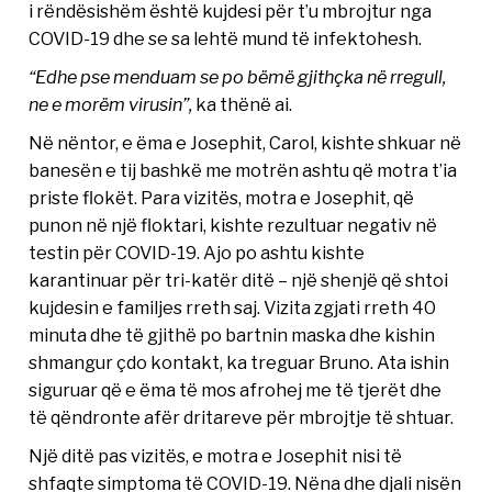
i rëndësishëm është kujdesi për t’u mbrojtur nga
COVID-19 dhe se sa lehtë mund të infektohesh.
“Edhe pse menduam se po bëmë gjithçka në rregull,
ne e morëm virusin”,
ka thënë ai.
Në nëntor, e ëma e Josephit, Carol, kishte shkuar në
banesën e tij bashkë me motrën ashtu që motra t’ia
priste flokët. Para vizitës, motra e Josephit, që
punon në një floktari, kishte rezultuar negativ në
testin për COVID-19. Ajo po ashtu kishte
karantinuar për tri-katër ditë – një shenjë që shtoi
kujdesin e familjes rreth saj. Vizita zgjati rreth 40
minuta dhe të gjithë po bartnin maska dhe kishin
shmangur çdo kontakt, ka treguar Bruno. Ata ishin
siguruar që e ëma të mos afrohej me të tjerët dhe
të qëndronte afër dritareve për mbrojtje të shtuar.
Një ditë pas vizitës, e motra e Josephit nisi të
shfaqte simptoma të COVID-19. Nëna dhe djali nisën