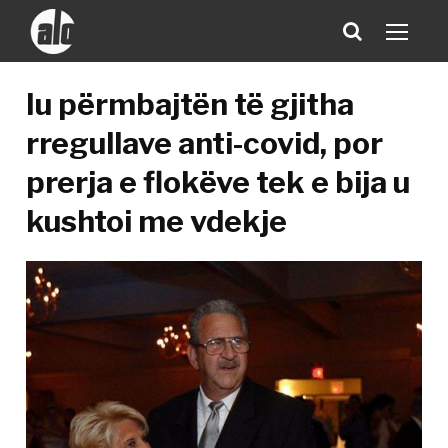
Iu përmbajtën të gjitha
rregullave anti-covid, por
prerja e flokëve tek e bija u
kushtoi me vdekje