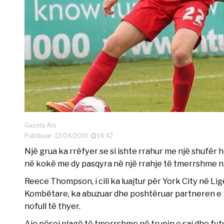
Gazeta Alo
Publikuar: 12/04/2019
14:42
Një grua ka rrëfyer se si ishte rrahur me një shufër 
në kokë me dy pasqyra në një rrahje të tmerrshme nga i
Reece Thompson, i cili ka luajtur për York City në L
Kombëtare, ka abuzuar dhe poshtëruar partneren e ti
nofull të thyer.
Ajo pësoi plagë të tmerrshme në trupin e saj dhe fytyr