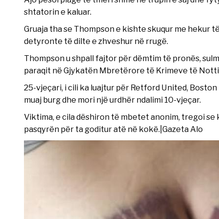
shtatorin e kaluar.
Gruaja tha se Thompson e kishte skuqur me hekur të
detyronte të dilte e zhveshur në rrugë.
Thompson u shpall fajtor për dëmtim të pronës, sulm 
paraqit në Gjykatën Mbretërore të Krimeve të Notting
25-vjeçari, i cili ka luajtur për Retford United, Bosto
muaj burg dhe mori një urdhër ndalimi 10-vjeçar.
Viktima, e cila dëshiron të mbetet anonim, tregoi se
pasqyrën për ta goditur atë në kokë.|Gazeta Alo