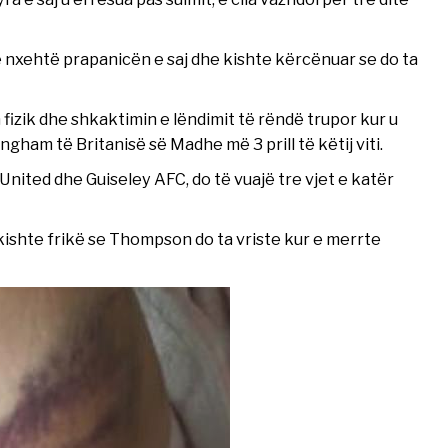
 nxehtë prapanicën e saj dhe kishte kërcënuar se do ta
fizik dhe shkaktimin e lëndimit të rëndë trupor kur u
ham të Britanisë së Madhe më 3 prill të këtij viti.
n United dhe Guiseley AFC, do të vuajë tre vjet e katër
 kishte frikë se Thompson do ta vriste kur e merrte