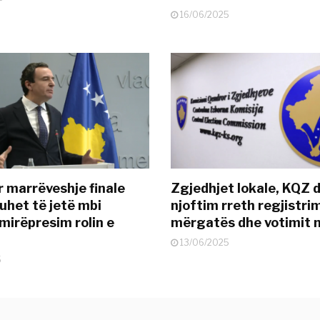
16/06/2025
r marrëveshje finale
Zgjedhjet lokale, KQZ 
uhet të jetë mbi
njoftim rreth regjistrim
mirëpresim rolin e
mërgatës dhe votimit 
13/06/2025
5