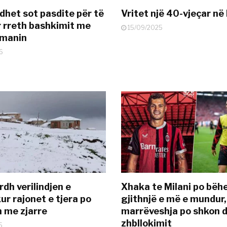
dhet sot pasdite për të
Vritet një 40-vjeçar në 
 rreth bashkimit me
15/09/2025
smanin
6
dh verilindjen e
Xhaka te Milani po bëh
ur rajonet e tjera po
gjithnjë e më e mundur,
n me zjarre
marrëveshja po shkon d
zhbllokimit
5