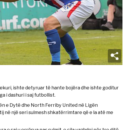
hekuri, ishte detyruar të hante bojëra dhe ishte goditur
 dashuri i saj futbollist.
igën e Dytë dhe North Ferriby United në Ligën
j në një seri sulmesh shkatërrimtare që e la atë me
a e saj u errësua pas sulmit, e cila vazhdoi për tre ditë