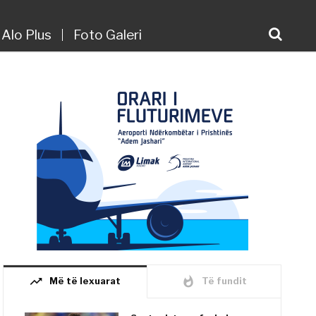
Alo Plus
Foto Galeri
trending_up
whatshot
Më të lexuarat
Të fundit