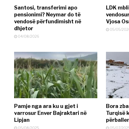
Santosi, transferimi apo
LDK mbli
pensionimi? Neymar do të
vendosur
vendosë përfundimisht në
Vjosa O
dhjetor
05/05/202
04/08/2026
Pamje nga ara ku u gjet i
Bora zbar
varrosur Enver Bajraktari në
Turqisë k
Lipjan
përballe
05/08/2025
05/07/202