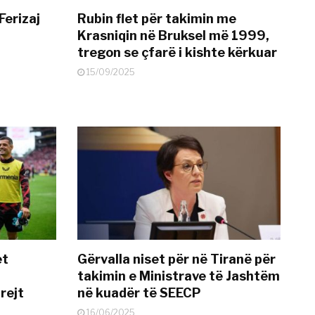
Ferizaj
Rubin flet për takimin me
Krasniqin në Bruksel më 1999,
tregon se çfarë i kishte kërkuar
15/09/2025
et
Gërvalla niset për në Tiranë për
takimin e Ministrave të Jashtëm
rejt
në kuadër të SEECP
16/06/2025