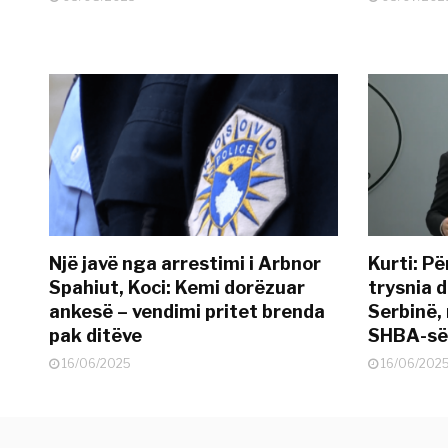
Një javë nga arrestimi i Arbnor
Kurti: Pë
Spahiut, Koci: Kemi dorëzuar
trysnia d
ankesë – vendimi pritet brenda
Serbinë, 
pak ditëve
SHBA-së
16/06/2025
16/06/202