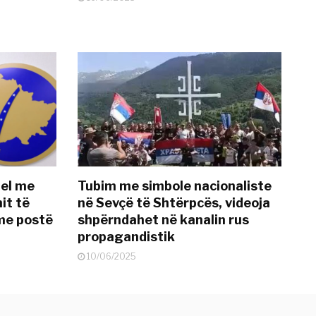
del me
Tubim me simbole nacionaliste
it të
në Sevçë të Shtërpcës, videoja
me postë
shpërndahet në kanalin rus
propagandistik
10/06/2025