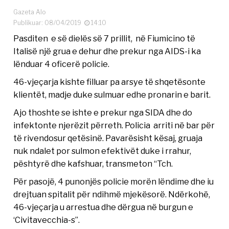
Gazeta Alo
Publikuar: 08/04/2019
14:10
Pasditen e së dielës së 7 prillit, në Fiumicino të
Italisë një grua e dehur dhe prekur nga AIDS-i ka
lënduar 4 oficerë policie.
46-vjeçarja kishte filluar pa arsye të shqetësonte
klientët, madje duke sulmuar edhe pronarin e barit.
Ajo thoshte se ishte e prekur nga SIDA dhe do
infektonte njerëzit përreth. Policia arriti në bar për
të rivendosur qetësinë. Pavarësisht kësaj, gruaja
nuk ndalet por sulmon efektivët duke i rrahur,
pështyrë dhe kafshuar, transmeton “Tch.
Për pasojë, 4 punonjës policie morën lëndime dhe iu
drejtuan spitalit për ndihmë mjekësorë. Ndërkohë,
46-vjeçarja u arrestua dhe dërgua në burgun e
‘Civitavecchia-s”.