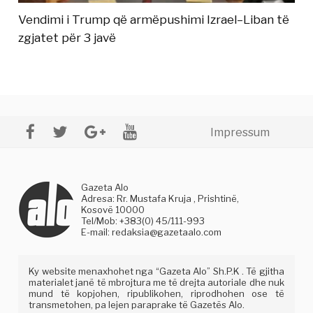
Vendimi i Trump që armëpushimi Izrael–Liban të
zgjatet për 3 javë
Impressum
Gazeta Alo
Adresa: Rr. Mustafa Kruja , Prishtinë,
Kosovë 10000
Tel/Mob: +383(0) 45/111-993
E-mail:
redaksia@gazetaalo.com
Ky website menaxhohet nga “Gazeta Alo” Sh.P.K . Të gjitha
materialet janë të mbrojtura me të drejta autoriale dhe nuk
mund të kopjohen, ripublikohen, riprodhohen ose të
transmetohen, pa lejen paraprake të Gazetës Alo.