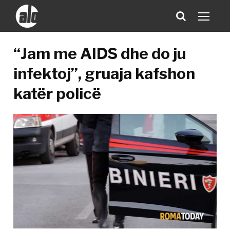
“Jam me AIDS dhe do ju
infektoj”, gruaja kafshon
katër policë