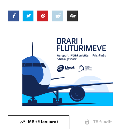
trending_up
whatshot
Më të lexuarat
Të fundit