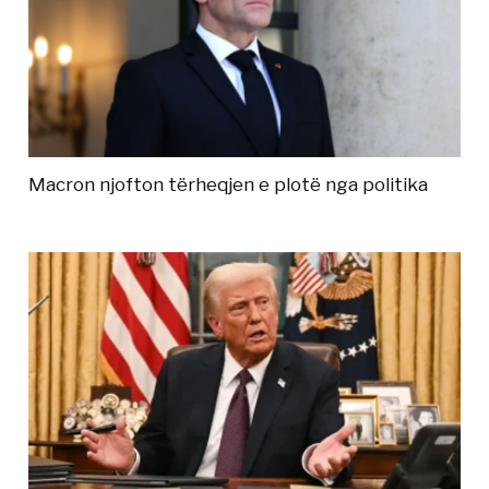
Macron njofton tërheqjen e plotë nga politika