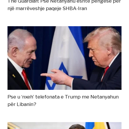
The Guardian: Pse Netanyahu është pengesë për
një marrëveshje paqeje SHBA-Iran
Pse u ‘nxeh’ telefonata e Trump me Netanyahun
për Libanin?