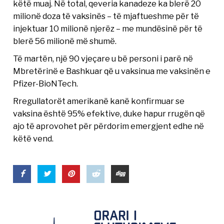
këtë muaj. Në total, qeveria kanadeze ka blerë 20
milionë doza të vaksinës – të mjaftueshme për të
injektuar 10 milionë njerëz – me mundësinë për të
blerë 56 milionë më shumë.
Të martën, një 90 vjeçare u bë personi i parë në
Mbretërinë e Bashkuar që u vaksinua me vaksinën e
Pfizer-BioNTech.
Rregullatorët amerikanë kanë konfirmuar se
vaksina është 95% efektive, duke hapur rrugën që
ajo të aprovohet për përdorim emergjent edhe në
këtë vend.