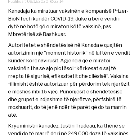
Publikuar: 09/12/2020
22:14
Kanadaja ka miratuar vaksinën e kompanisë Pfizer-
BioNTech kundër COVID-19, duke u bërë vendi i
dytë në botë që e miraton këtë vaksinë, pas
Mbretërisë së Bashkuar.
Autoritetet e shëndetësisë në Kanada e quajtën
autorizimin një “moment historik” në luftën e vendit
kundër koronavirusit. Agjencia që e miratoi
vaksinën tha se ajo plotësoi “kërkesat e saj të
rrepta të sigurisë, efikasitetit dhe cilësisë”. Vaksina
fillimisht është autorizuar për përdorim tek njerëzit
e moshës mbi 16 vjeç. Punonjësit e shëndetësisë
dhe grupet e ndjeshme të njerëzve, përfshirë të
moshuarit, do të jenë ndër të parët që do ta marrin
atë.
Kryeministri kanadez, Justin Trudeau, ka thënë se
vendi do të marrë deri në 249.000 doza të vaksinës