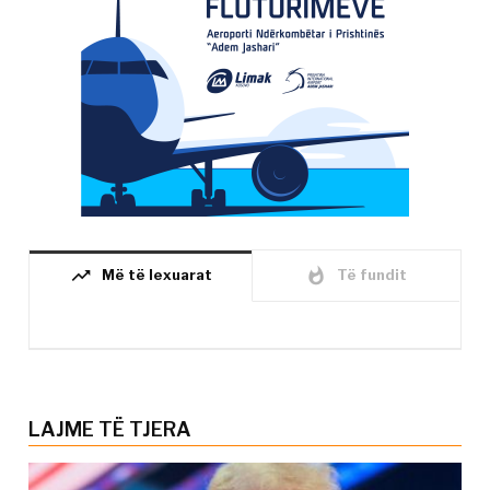
trending_up
whatshot
Më të lexuarat
Të fundit
LAJME TË TJERA