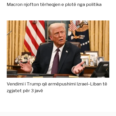
Macron njofton tërheqjen e plotë nga politika
Vendimi i Trump që armëpushimi Izrael–Liban të
zgjatet për 3 javë