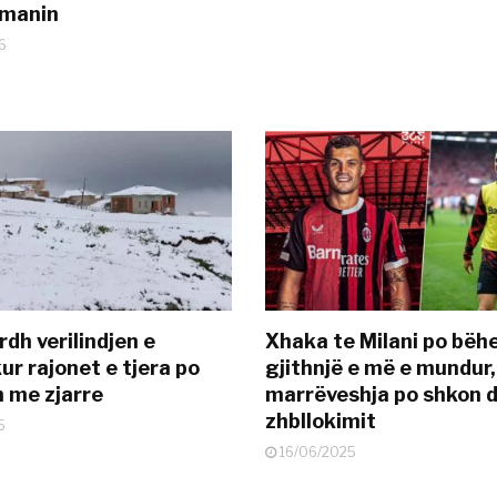
smanin
6
dh verilindjen e
Xhaka te Milani po bëh
ur rajonet e tjera po
gjithnjë e më e mundur,
n me zjarre
marrëveshja po shkon d
zhbllokimit
5
16/06/2025