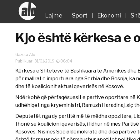
Lajme
Sport
Ekonomi
Shë
Kjo është kërkesa e 
Gazeta Alo
Publikuar: 31/01/2019
08:04
Kërkesa e Shteteve të Bashkuara të Amerikës dhe B
për mallrat e importuara nga Serbia dhe Bosnja, ka 
dhe të koalicionit aktual qeverisës në Kosovë.
Ndërkohë që përfaqësuesit e partive opozitare në K
udhëhiqet nga kryeministri, Ramush Haradinaj, siç tho
Deputetët nga dy partitë më të mëdha opozitare, L
thonë se koalicioni qeverisës, i lidhur në mes Part
Kosovës, Nismës Socialdemokrate dhe disa partive të t
është formuar për të përmbushur apetitet politike dhe