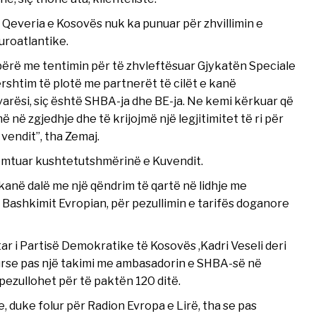
Qeveria e Kosovës nuk ka punuar për zhvillimin e
uroatlantike.
 bërë me tentimin për të zhvleftësuar Gjykatën Speciale
rshtim të plotë me partnerët të cilët e kanë
varësi, siç është SHBA-ja dhe BE-ja. Ne kemi kërkuar që
në zgjedhje dhe të krijojmë një legjitimitet të ri për
vendit”, tha Zemaj.
dëmtuar kushtetutshmërinë e Kuvendit.
kanë dalë me një qëndrim të qartë në lidhje me
ashkimit Evropian, për pezullimin e tarifës doganore
r i Partisë Demokratike të Kosovës ,Kadri Veseli deri
kurse pas një takimi me ambasadorin e SHBA-së në
 pezullohet për të paktën 120 ditë.
 duke folur për Radion Evropa e Lirë, tha se pas