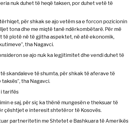
everia nuk duhet të heqë taksen, por duhet vetë të
ërhiqet, për shkak se ajo vetëm sa e forcon pozicionin
elljet tona dhe me miqtë tanë ndërkombëtarë. Për më
 të plotë në të gjitha aspektet, në atë ekonomik,
skutimeve”, tha Nagavci.
nsideron se ajo nuk ka legjitimitet dhe vendi duhet të
 të skandaleve të shumta, për shkak të aferave të
ë taksës”, tha Nagavci.
i tarifës
min e saj, për siç ka thënë mungesën e theksuar të
r çështjet e interesit shtetëror të Kosovës.
ëmtuar partneritetin me Shtetet e Bashkuara të Amerikës