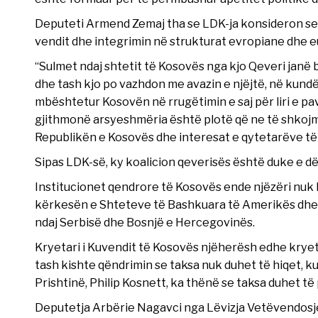
Deputeti Armend Zemaj tha se LDK-ja konsideron se 
vendit dhe integrimin në strukturat evropiane dhe e
“Sulmet ndaj shtetit të Kosovës nga kjo Qeveri janë
dhe tash kjo po vazhdon me avazin e njëjtë, në kundë
mbështetur Kosovën në rrugëtimin e saj për liri e pa
gjithmonë arsyeshmëria është plotë që ne të shkojmë 
Republikën e Kosovës dhe interesat e qytetarëve të 
Sipas LDK-së, ky koalicion qeverisës është duke e 
Institucionet qendrore të Kosovës ende njëzëri nuk 
kërkesën e Shteteve të Bashkuara të Amerikës dhe B
ndaj Serbisë dhe Bosnjë e Hercegovinës.
Kryetari i Kuvendit të Kosovës njëherësh edhe kryeta
tash kishte qëndrimin se taksa nuk duhet të hiqet, 
Prishtinë, Philip Kosnett, ka thënë se taksa duhet të
Deputetja Arbërie Nagavci nga Lëvizja Vetëvendosje,