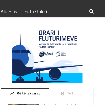
Alo Plus
Foto Galeri
trending_up
whatshot
Më të lexuarat
Të fundit