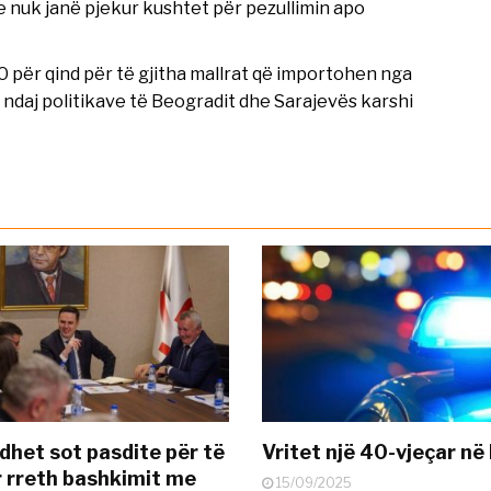
e nuk janë pjekur kushtet për pezullimin apo
për qind për të gjitha mallrat që importohen nga
 ndaj politikave të Beogradit dhe Sarajevës karshi
dhet sot pasdite për të
Vritet një 40-vjeçar në 
 rreth bashkimit me
15/09/2025