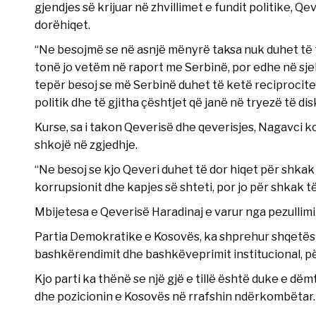
gjendjes së krijuar në zhvillimet e fundit politike, Q
dorëhiqet.
“Ne besojmë se në asnjë mënyrë taksa nuk duhet të t
tonë jo vetëm në raport me Serbinë, por edhe në sj
tepër besoj se më Serbinë duhet të ketë reciprocitet
politik dhe të gjitha çështjet që janë në tryezë të di
Kurse, sa i takon Qeverisë dhe qeverisjes, Nagavci ko
shkojë në zgjedhje.
“Ne besoj se kjo Qeveri duhet të dor hiqet për shkak
korrupsionit dhe kapjes së shteti, por jo për shkak t
Mbijetesa e Qeverisë Haradinaj e varur nga pezullimi 
Partia Demokratike e Kosovës, ka shprehur shqetësi
bashkërendimit dhe bashkëveprimit institucional, pë
Kjo parti ka thënë se një gjë e tillë është duke e d
dhe pozicionin e Kosovës në rrafshin ndërkombëtar.