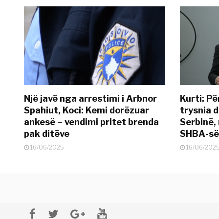
Një javë nga arrestimi i Arbnor
Kurti: Pë
Spahiut, Koci: Kemi dorëzuar
trysnia d
ankesë – vendimi pritet brenda
Serbinë, 
pak ditëve
SHBA-së
16/06/2025
16/06/202