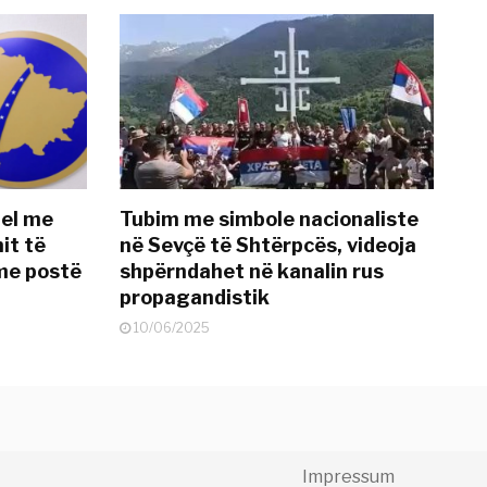
del me
Tubim me simbole nacionaliste
it të
në Sevçë të Shtërpcës, videoja
me postë
shpërndahet në kanalin rus
propagandistik
10/06/2025
Impressum