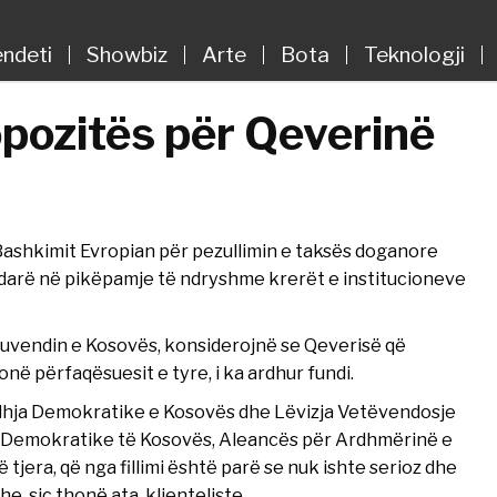
ndeti
Showbiz
Arte
Bota
Teknologji
opozitës për Qeverinë
ashkimit Evropian për pezullimin e taksës doganore
ndarë në pikëpamje të ndryshme krerët e institucioneve
uvendin e Kosovës, konsiderojnë se Qeverisë që
në përfaqësuesit e tyre, i ka ardhur fundi.
idhja Demokratike e Kosovës dhe Lëvizja Vetëvendosje
isë Demokratike të Kosovës, Aleancës për Ardhmërinë e
jera, që nga fillimi është parë se nuk ishte serioz dhe
, siç thonë ata, klienteliste.