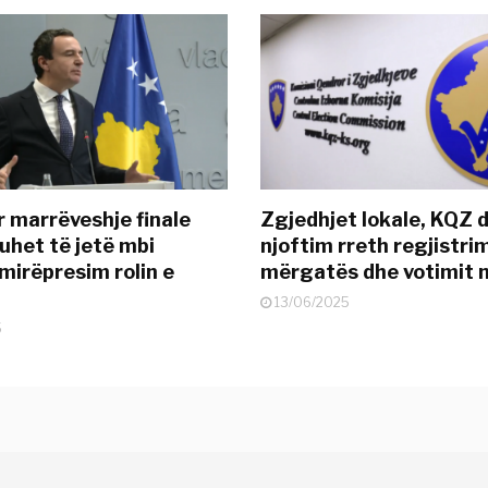
r marrëveshje finale
Zgjedhjet lokale, KQZ 
uhet të jetë mbi
njoftim rreth regjistrim
mirëpresim rolin e
mërgatës dhe votimit 
13/06/2025
5