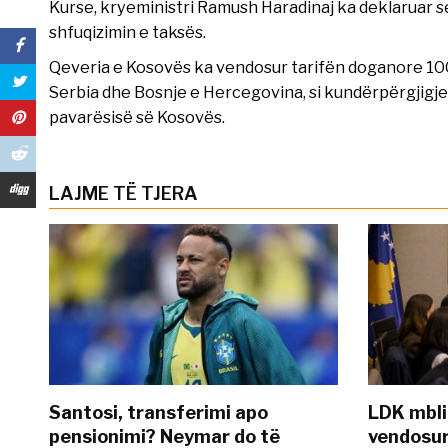
Kurse, kryeministri Ramush Haradinaj ka deklaruar s
shfuqizimin e taksës.
Qeveria e Kosovës ka vendosur tarifën doganore 100 
Serbia dhe Bosnje e Hercegovina, si kundërpërgjigje
pavarësisë së Kosovës.
LAJME TË TJERA
Santosi, transferimi apo
LDK mbli
pensionimi? Neymar do të
vendosur