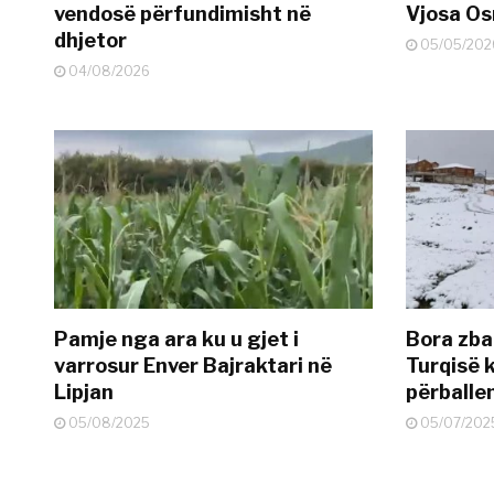
vendosë përfundimisht në
Vjosa O
dhjetor
05/05/202
04/08/2026
Pamje nga ara ku u gjet i
Bora zbar
varrosur Enver Bajraktari në
Turqisë k
Lipjan
përballe
05/08/2025
05/07/202