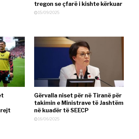
tregon se çfarë i kishte kërkuar
15/09/2025
et
Gërvalla niset për në Tiranë për
takimin e Ministrave të Jashtëm
rejt
në kuadër të SEECP
16/06/2025