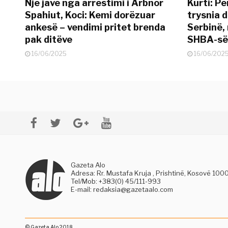
Një javë nga arrestimi i Arbnor
Kurti: Pë
Spahiut, Koci: Kemi dorëzuar
trysnia d
ankesë – vendimi pritet brenda
Serbinë, 
pak ditëve
SHBA-së
16/06/2025
16/06/202
Gazeta Alo
Adresa: Rr. Mustafa Kruja , Prishtinë, Kosovë 100
Tel/Mob: +383(0) 45/111-993
E-mail:
redaksia@gazetaalo.com
© Gazeta Alo 2018