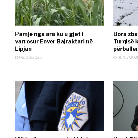
Pamje nga ara ku u gjet i
Bora zbar
varrosur Enver Bajraktari në
Turqisë k
Lipjan
përballe
05/08/2025
05/07/202