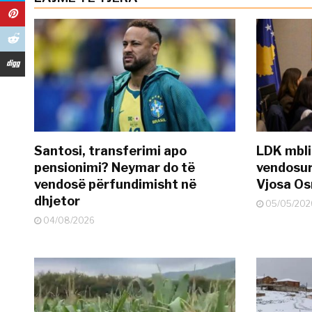
Santosi, transferimi apo
LDK mbli
pensionimi? Neymar do të
vendosur
vendosë përfundimisht në
Vjosa O
dhjetor
05/05/202
04/08/2026