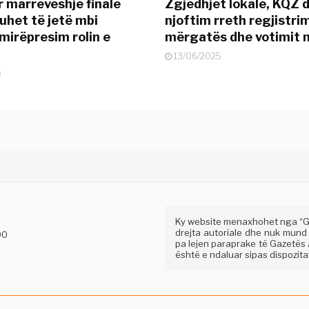
r marrëveshje finale
Zgjedhjet lokale, KQZ 
uhet të jetë mbi
njoftim rreth regjistrim
mirëpresim rolin e
mërgatës dhe votimit 
13/06/2025
5
Ky website menaxhohet nga “Gaz
drejta autoriale dhe nuk mund
00
pa lejen paraprake të Gazetës A
është e ndaluar sipas dispozitav