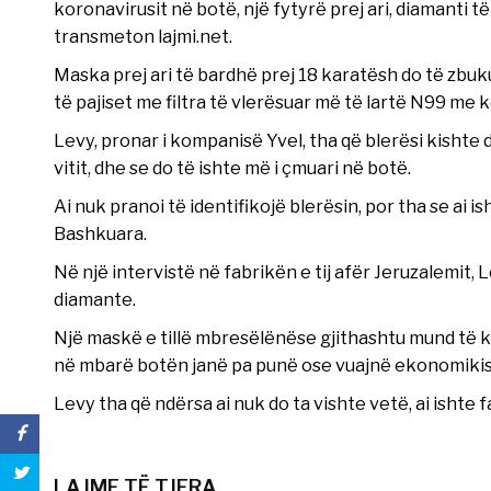
koronavirusit në botë, një fytyrë prej ari, diamanti t
transmeton lajmi.net.
Maska prej ari të bardhë prej 18 karatësh do të zbu
të pajiset me filtra të vlerësuar më të lartë N99 me k
Levy, pronar i kompanisë Yvel, tha që blerësi kishte 
vitit, dhe se do të ishte më i çmuari në botë.
Ai nuk pranoi të identifikojë blerësin, por tha se ai 
Bashkuara.
Në një intervistë në fabrikën e tij afër Jeruzalemit,
diamante.
Një maskë e tillë mbresëlënëse gjithashtu mund të k
në mbarë botën janë pa punë ose vuajnë ekonomikis
Levy tha që ndërsa ai nuk do ta vishte vetë, ai ishte
LAJME TË TJERA