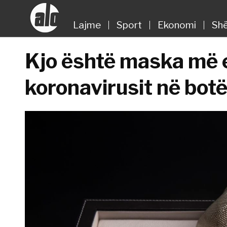
Lajme
Sport
Ekonomi
Shë
Kjo është maska më e
koronavirusit në bot