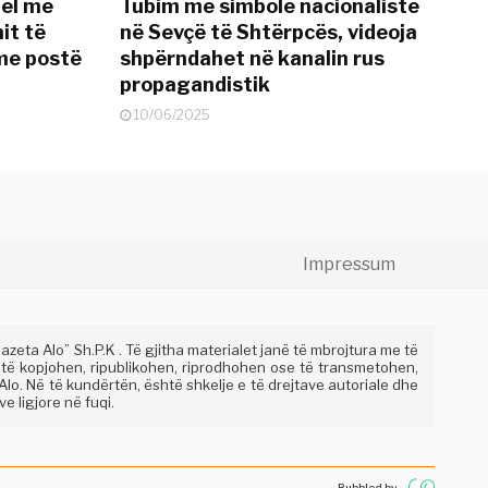
del me
Tubim me simbole nacionaliste
it të
në Sevçë të Shtërpcës, videoja
me postë
shpërndahet në kanalin rus
propagandistik
10/06/2025
Impressum
eta Alo” Sh.P.K . Të gjitha materialet janë të mbrojtura me të
 të kopjohen, ripublikohen, riprodhohen ose të transmetohen,
lo. Në të kundërtën, është shkelje e të drejtave autoriale dhe
e ligjore në fuqi.
Bubbled by