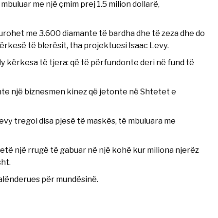
ë mbuluar me një çmim prej 1.5 milion dollarë,
kurohet me 3.600 diamante të bardha dhe të zeza dhe do
ërkesë të blerësit, tha projektuesi Isaac Levy.
dy kërkesa të tjera: që të përfundonte deri në fund të
ishte një biznesmen kinez që jetonte në Shtetet e
 Levy tregoi disa pjesë të maskës, të mbuluara me
etë një rrugë të gabuar në një kohë kur miliona njerëz
ht.
 falënderues për mundësinë.