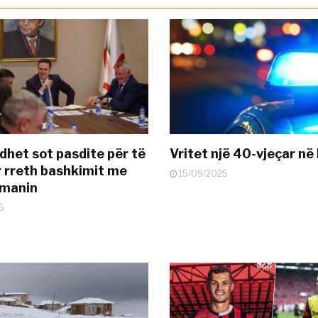
dhet sot pasdite për të
Vritet një 40-vjeçar në 
 rreth bashkimit me
15/09/2025
smanin
6