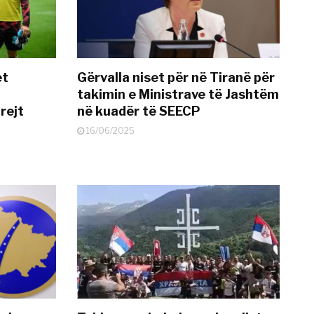
et
Gërvalla niset për në Tiranë për
takimin e Ministrave të Jashtëm
rejt
në kuadër të SEECP
16/06/2025