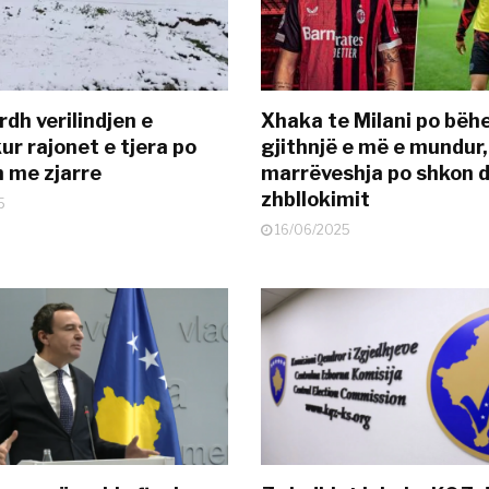
dh verilindjen e
Xhaka te Milani po bëh
ur rajonet e tjera po
gjithnjë e më e mundur,
n me zjarre
marrëveshja po shkon d
zhbllokimit
5
16/06/2025