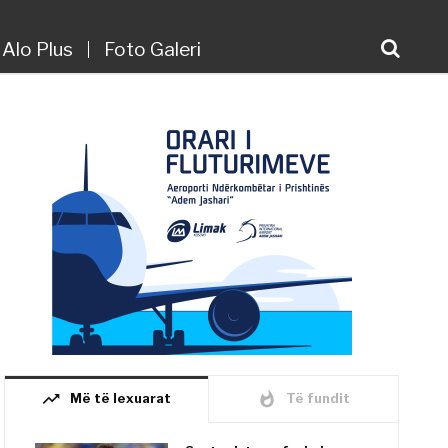
Alo Plus
Foto Galeri
trending_up
whatshot
Më të lexuarat
Të fundit