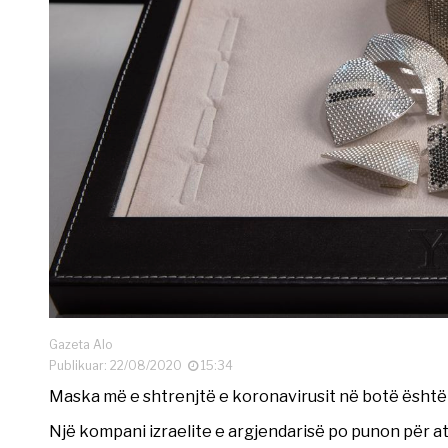
Gazeta Alo
Publikuar: 22/08/2020
15:34
Maska më e shtrenjtë e koronavirusit në botë është 1
Një kompani izraelite e argjendarisë po punon për at