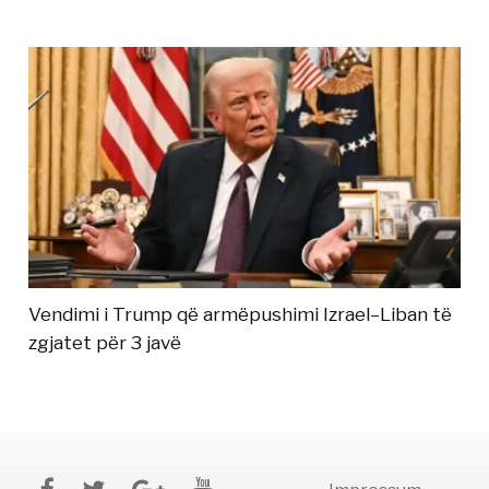
Vendimi i Trump që armëpushimi Izrael–Liban të
zgjatet për 3 javë