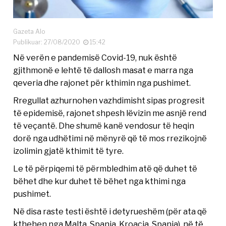
Gazeta Alo
Publikuar: 27/08/2020
15:42
Në verën e pandemisë Covid-19, nuk është
gjithmonë e lehtë të dallosh masat e marra nga
qeveria dhe rajonet për kthimin nga pushimet.
Rregullat azhurnohen vazhdimisht sipas progresit
të epidemisë, rajonet shpesh lëvizin me asnjë rend
të veçantë. Dhe shumë kanë vendosur të heqin
dorë nga udhëtimi në mënyrë që të mos rrezikojnë
izolimin gjatë kthimit të tyre.
Le të përpiqemi të përmbledhim atë që duhet të
bëhet dhe kur duhet të bëhet nga kthimi nga
pushimet.
Në disa raste testi është i detyrueshëm (për ata që
kthehen nga Malta, Spanja, Kroacia, Spanja), në të