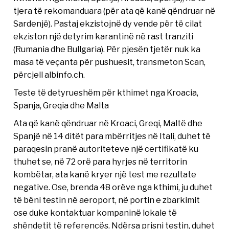
tjera të rekomanduara (për ata që kanë qëndruar në
Sardenjë). Pastaj ekzistojnë dy vende për të cilat
ekziston një detyrim karantinë në rast tranziti
(Rumania dhe Bullgaria). Për pjesën tjetër nuk ka
masa të veçanta për pushuesit, transmeton Scan,
përcjell albinfo.ch.
Teste të detyrueshëm për kthimet nga Kroacia,
Spanja, Greqia dhe Malta
Ata që kanë qëndruar në Kroaci, Greqi, Maltë dhe
Spanjë në 14 ditët para mbërritjes në Itali, duhet të
paraqesin pranë autoriteteve një certifikatë ku
thuhet se, në 72 orë para hyrjes në territorin
kombëtar, ata kanë kryer një test me rezultate
negative. Ose, brenda 48 orëve nga kthimi, ju duhet
të bëni testin në aeroport, në portin e zbarkimit
ose duke kontaktuar kompaninë lokale të
shëndetit të referencës. Ndërsa prisni testin, duhet