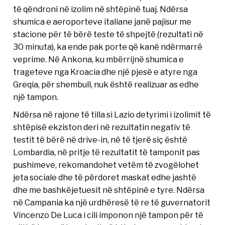
të qëndroni në izolim në shtëpinë tuaj. Ndërsa
shumica e aeroporteve italiane janë pajisur me
stacione për të bërë teste të shpejtë (rezultati në
30 minuta), ka ende pak porte që kanë ndërmarrë
veprime. Në Ankona, ku mbërrijnë shumica e
trageteve nga Kroacia dhe një pjesë e atyre nga
Greqia, për shembull, nuk është realizuar as edhe
një tampon.
Ndërsa në rajone të tilla si Lazio detyrimi i izolimit të
shtëpisë ekziston deri në rezultatin negativ të
testit të bërë në drive-in, në të tjerë siç është
Lombardia, në pritje të rezultatit të tamponit pas
pushimeve, rekomandohet vetëm të zvogëlohet
jeta sociale dhe të përdoret maskat edhe jashtë
dhe me bashkëjetuesit në shtëpinë e tyre. Ndërsa
në Campania ka një urdhëresë të re të guvernatorit
Vincenzo De Luca i cili imponon një tampon për të