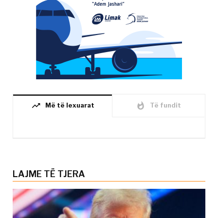
trending_up
whatshot
Më të lexuarat
Të fundit
LAJME TË TJERA