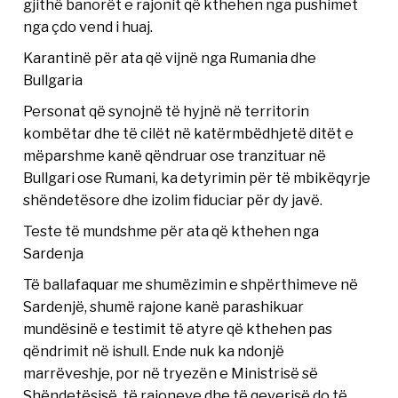
gjithë banorët e rajonit që kthehen nga pushimet
nga çdo vend i huaj.
Karantinë për ata që vijnë nga Rumania dhe
Bullgaria
Personat që synojnë të hyjnë në territorin
kombëtar dhe të cilët në katërmbëdhjetë ditët e
mëparshme kanë qëndruar ose tranzituar në
Bullgari ose Rumani, ka detyrimin për të mbikëqyrje
shëndetësore dhe izolim fiduciar për dy javë.
Teste të mundshme për ata që kthehen nga
Sardenja
Të ballafaquar me shumëzimin e shpërthimeve në
Sardenjë, shumë rajone kanë parashikuar
mundësinë e testimit të atyre që kthehen pas
qëndrimit në ishull. Ende nuk ka ndonjë
marrëveshje, por në tryezën e Ministrisë së
Shëndetësisë, të rajoneve dhe të qeverisë do të