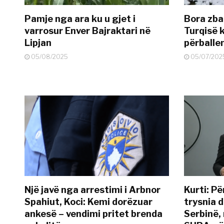
Pamje nga ara ku u gjet i
Bora zbar
varrosur Enver Bajraktari në
Turqisë k
Lipjan
përballe
05/08/2025
05/07/202
Një javë nga arrestimi i Arbnor
Kurti: Pë
Spahiut, Koci: Kemi dorëzuar
trysnia d
ankesë – vendimi pritet brenda
Serbinë, 