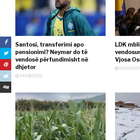
Santosi, transferimi apo
LDK mbli
pensionimi? Neymar do të
vendosur
vendosë përfundimisht në
Vjosa O
dhjetor
05/05/202
04/08/2026