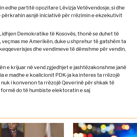
in edhe partitë opozitare Lëvizja Vetëvendosje, si dhe
 përkrahin asnjë iniciativë për rrëzimin e ekzekutivit
Lidhjen Demokratike të Kosovës, thonë se duhet të
, veçmas me Amerikën, duke u shprehur të gatshëm ta
të keqqeverisjes dhe vendimeve të dëmshme për vendin,
tën e krijuar në vend zgjedhjet e jashtëzakonshme janë
 e madhe e koalicionit PDK-ja ka interes ta rrëzojë
 nuk i konvenon ta rrëzojë Qeverinë për shkak të
formë do të humbiste elektoratin e saj