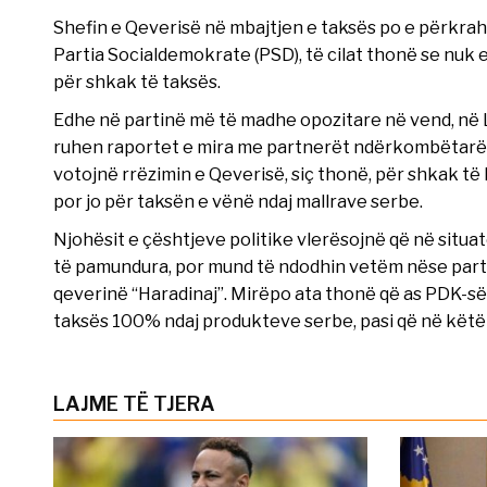
Shefin e Qeverisë në mbajtjen e taksës po e përkrah
Partia Socialdemokrate (PSD), të cilat thonë se nuk e
për shkak të taksës.
Edhe në partinë më të madhe opozitare në vend, në 
ruhen raportet e mira me partnerët ndërkombëtarë
votojnë rrëzimin e Qeverisë, siç thonë, për shkak 
por jo për taksën e vënë ndaj mallrave serbe.
Njohësit e çështjeve politike vlerësojnë që në situa
të pamundura, por mund të ndodhin vetëm nëse partia
qeverinë “Haradinaj”. Mirëpo ata thonë që as PDK-së
taksës 100% ndaj produkteve serbe, pasi që në këtë 
LAJME TË TJERA