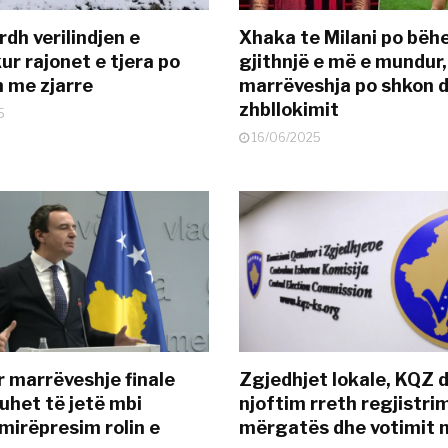
dh verilindjen e
Xhaka te Milani po bëh
ur rajonet e tjera po
gjithnjë e më e mundur,
n me zjarre
marrëveshja po shkon d
zhbllokimit
5
16/06/2025
r marrëveshje finale
Zgjedhjet lokale, KQZ 
uhet të jetë mbi
njoftim rreth regjistrim
mirëpresim rolin e
mërgatës dhe votimit 