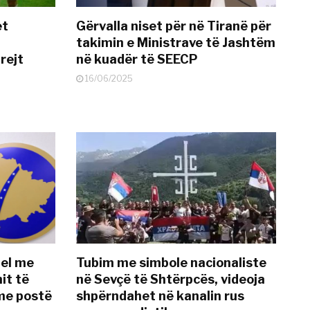
et
Gërvalla niset për në Tiranë për
takimin e Ministrave të Jashtëm
rejt
në kuadër të SEECP
16/06/2025
del me
Tubim me simbole nacionaliste
it të
në Sevçë të Shtërpcës, videoja
me postë
shpërndahet në kanalin rus