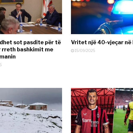
dhet sot pasdite për të
Vritet një 40-vjeçar në 
 rreth bashkimit me
15/09/2025
smanin
6