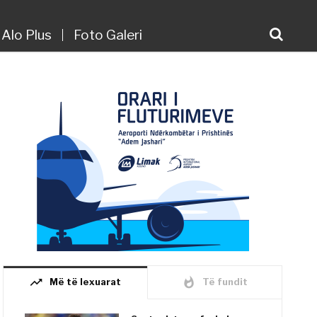
Alo Plus
Foto Galeri
trending_up
whatshot
Më të lexuarat
Të fundit