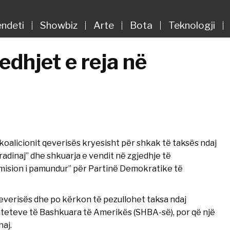
ndeti
Showbiz
Arte
Bota
Teknologji
edhjet e reja në
oalicionit qeverisës kryesisht për shkak të taksës ndaj
radinaj” dhe shkuarja e vendit në zgjedhje të
mision i pamundur” për Partinë Demokratike të
everisës dhe po kërkon të pezullohet taksa ndaj
hteteve të Bashkuara të Amerikës (SHBA-së), por që një
aj.