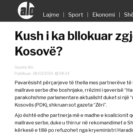
Lajme
Sport
Ekonomi
Shë
Kush i ka bllokuar zgj
Kosovë?
Gazeta Alo
Publikuar: 28/02/2019
08:24
Pavarësisht përçarjeve të thella mes partnerëve të k
mallrave serbe dhe boshnjake, rrëzimi i qeverisë “Ha
parakohshme parlamentare aktualisht duket si një “
Kosovës (PDK), shkruan sot gazeta “Zëri”.
Ajo është edhe partnerja më e madhe e koalicionit q
mallrave serbe, duke u thirrur në rekomandimet e S
kërkesë e tillë po refuzohet nga kryeministri Haradin