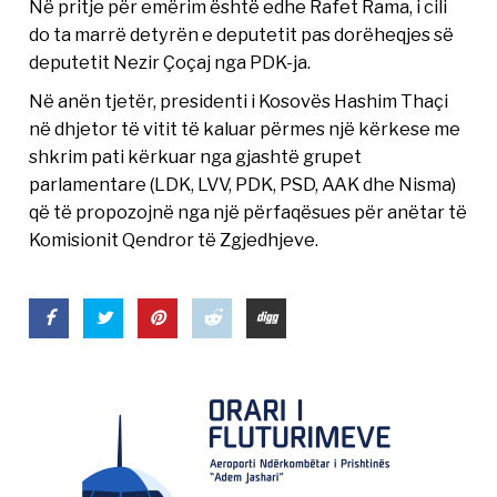
Në pritje për emërim është edhe Rafet Rama, i cili
do ta marrë detyrën e deputetit pas dorëheqjes së
deputetit Nezir Çoçaj nga PDK-ja.
Në anën tjetër, presidenti i Kosovës Hashim Thaçi
në dhjetor të vitit të kaluar përmes një kërkese me
shkrim pati kërkuar nga gjashtë grupet
parlamentare (LDK, LVV, PDK, PSD, AAK dhe Nisma)
që të propozojnë nga një përfaqësues për anëtar të
Komisionit Qendror të Zgjedhjeve.