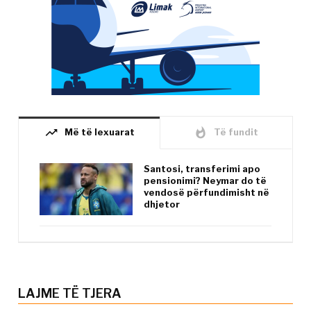
trending_up
whatshot
Më të lexuarat
Të fundit
Santosi, transferimi apo
pensionimi? Neymar do të
vendosë përfundimisht në
dhjetor
LAJME TË TJERA