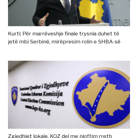
Kurti: Për marrëveshje finale trysnia duhet të
jetë mbi Serbinë, mirëpresim rolin e SHBA-së
Zgjedhjet lokale, KQZ del me njoftim rreth