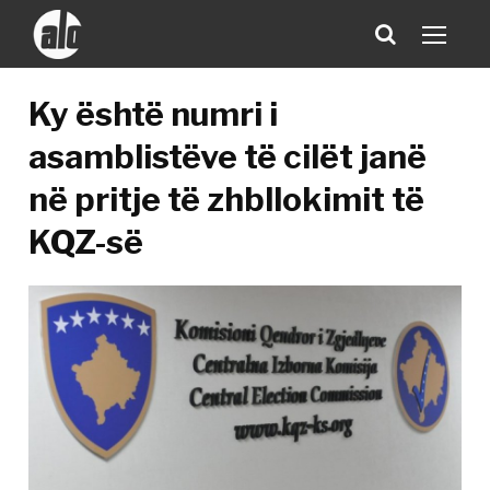
Ky është numri i
asamblistëve të cilët janë
në pritje të zhbllokimit të
KQZ-së