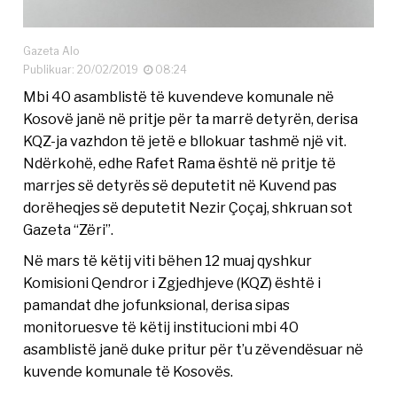
Gazeta Alo
Publikuar: 20/02/2019
08:24
Mbi 40 asamblistë të kuvendeve komunale në
Kosovë janë në pritje për ta marrë detyrën, derisa
KQZ-ja vazhdon të jetë e bllokuar tashmë një vit.
Ndërkohë, edhe Rafet Rama është në pritje të
marrjes së detyrës së deputetit në Kuvend pas
dorëheqjes së deputetit Nezir Çoçaj, shkruan sot
Gazeta “Zëri”.
Në mars të këtij viti bëhen 12 muaj qyshkur
Komisioni Qendror i Zgjedhjeve (KQZ) është i
pamandat dhe jofunksional, derisa sipas
monitoruesve të këtij institucioni mbi 40
asamblistë janë duke pritur për t’u zëvendësuar në
kuvende komunale të Kosovës.