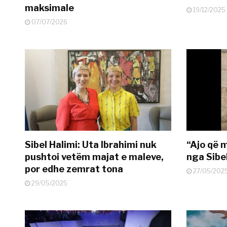
maksimale
19/12/2025
07/07/2026
Sibel Halimi: Uta Ibrahimi nuk
“Ajo që 
pushtoi vetëm majat e maleve,
nga Sibe
por edhe zemrat tona
27/05/202
29/05/2025