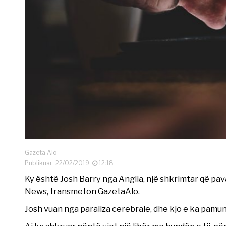
Gazeta Alo
Publikuar: 22/02/2019
12:18
Ky është Josh Barry nga Anglia, një shkrimtar që pav
News, transmeton GazetaAlo.
Josh vuan nga paraliza cerebrale, dhe kjo e ka pamund