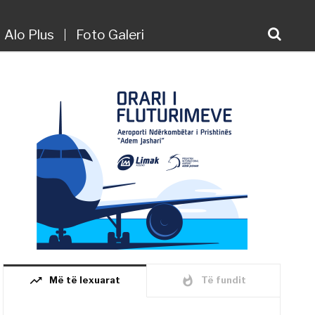
Alo Plus
Foto Galeri
trending_up
whatshot
Më të lexuarat
Të fundit