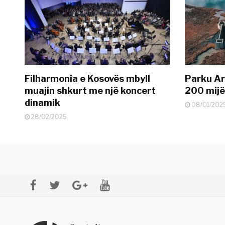
Filharmonia e Kosovës mbyll
Parku Ar
muajin shkurt me një koncert
200 mijë 
dinamik
08/01/202
28/02/2025