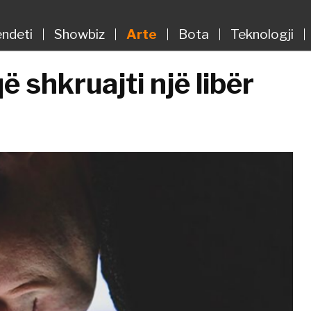
ndeti
Showbiz
Arte
Bota
Teknologji
ë shkruajti një libër