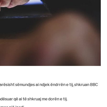
arësisht sëmundjes ai ndjek ëndrrën e tij, shkruan BBC
ësuar që ai të shkruaj me dorën e tij.