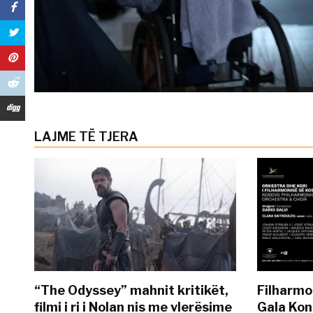
LAJME TË TJERA
“The Odyssey” mahnit kritikët,
Filharmo
filmi i ri i Nolan nis me vlerësime
Gala Kon