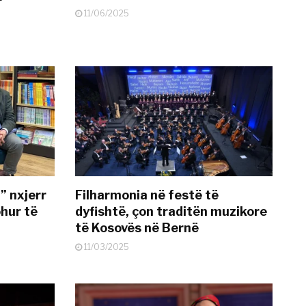
11/06/2025
” nxjerr
Filharmonia në festë të
ohur të
dyfishtë, çon traditën muzikore
të Kosovës në Bernë
11/03/2025