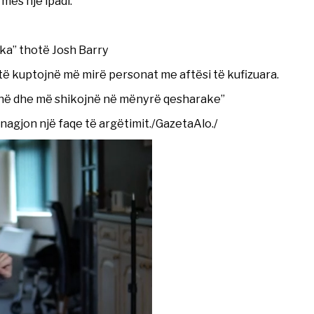
rmes një ipadi.
ka” thotë Josh Barry
ë të kuptojnë më mirë personat me aftësi të kufizuara.
ojnë dhe më shikojnë në mënyrë qesharake”
nagjon një faqe të argëtimit./GazetaAlo./