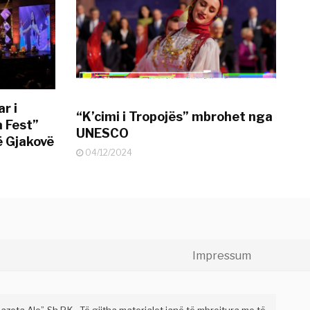
r i
“K’cimi i Tropojës” mbrohet nga
a Fest”
UNESCO
ë Gjakovë
04/12/2024
Impressum
eta Alo” Sh.P.K . Të gjitha materialet janë të mbrojtura me të