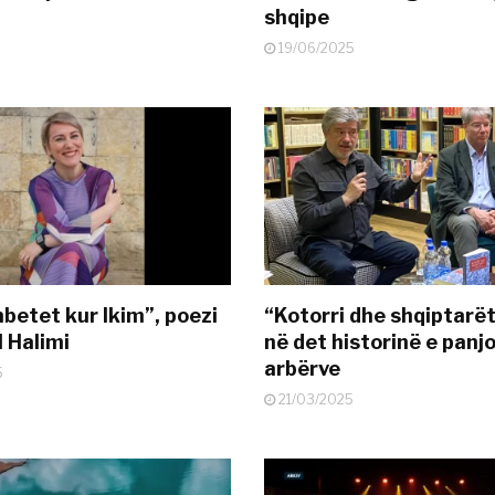
shqipe
19/06/2025
mbetet kur Ikim”, poezi
“Kotorri dhe shqiptarët
l Halimi
në det historinë e panj
arbërve
5
21/03/2025