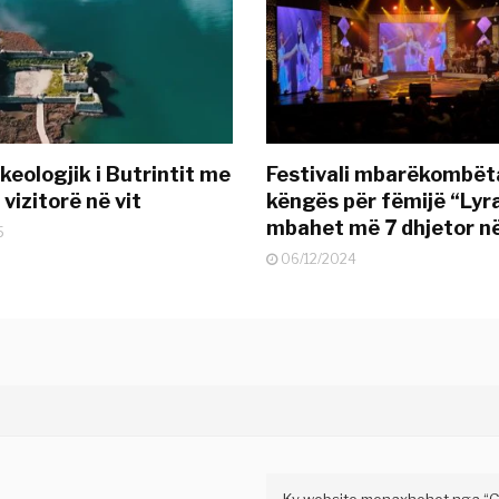
keologjik i Butrintit me
Festivali mbarëkombëta
vizitorë në vit
këngës për fëmijë “Lyr
mbahet më 7 dhjetor n
5
06/12/2024
Ky website menaxhohet nga “Gaz