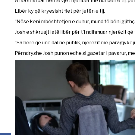
Ai ka shkruar nëntë vjet një libër me hundën e tij, pë
Libër ky që kryesisht flet për jetën e tij.
“Nëse keni mbështetjen e duhur, mund të bëni gjithç
Josh e shkruajti atë libër për t’i ndihmuar njerëzit q
“Sa herë që unë dal në publik, njerëzit më paragjyk
Përndryshe Josh punon edhe si gazetar i pavarur, me