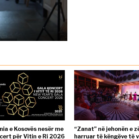
nia e Kosovës nesër me
“Zanat” në jehonën e zë
cert për Vitin e Ri 2026
harruar të këngëve të v