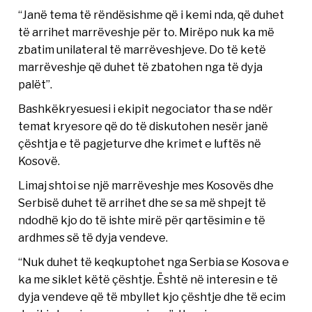
“Janë tema të rëndësishme që i kemi nda, që duhet
të arrihet marrëveshje për to. Mirëpo nuk ka më
zbatim unilateral të marrëveshjeve. Do të ketë
marrëveshje që duhet të zbatohen nga të dyja
palët”.
Bashkëkryesuesi i ekipit negociator tha se ndër
temat kryesore që do të diskutohen nesër janë
çështja e të pagjeturve dhe krimet e luftës në
Kosovë.
Limaj shtoi se një marrëveshje mes Kosovës dhe
Serbisë duhet të arrihet dhe se sa më shpejt të
ndodhë kjo do të ishte mirë për qartësimin e të
ardhmes së të dyja vendeve.
“Nuk duhet të keqkuptohet nga Serbia se Kosova e
ka me siklet këtë çështje. Është në interesin e të
dyja vendeve që të mbyllet kjo çështje dhe të ecim