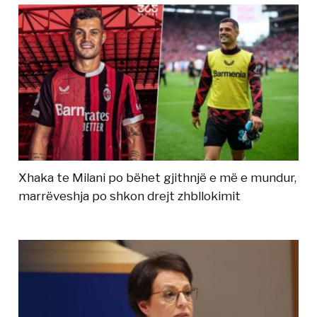
Xhaka te Milani po bëhet gjithnjë e më e mundur,
marrëveshja po shkon drejt zhbllokimit