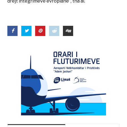
drejt integrimeve evropiane”, tha ai.