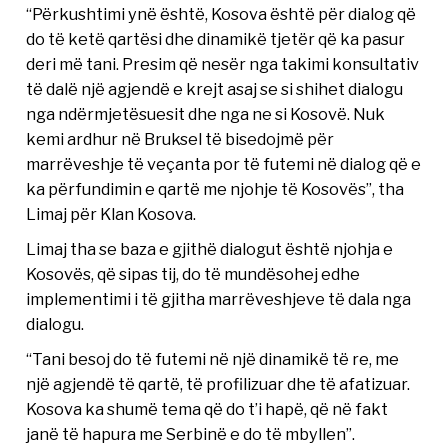
“Përkushtimi ynë është, Kosova është për dialog që
do të ketë qartësi dhe dinamikë tjetër që ka pasur
deri më tani. Presim që nesër nga takimi konsultativ
të dalë një agjendë e krejt asaj se si shihet dialogu
nga ndërmjetësuesit dhe nga ne si Kosovë. Nuk
kemi ardhur në Bruksel të bisedojmë për
marrëveshje të veçanta por të futemi në dialog që e
ka përfundimin e qartë me njohje të Kosovës”, tha
Limaj për Klan Kosova.
Limaj tha se baza e gjithë dialogut është njohja e
Kosovës, që sipas tij, do të mundësohej edhe
implementimi i të gjitha marrëveshjeve të dala nga
dialogu.
“Tani besoj do të futemi në një dinamikë të re, me
një agjendë të qartë, të profilizuar dhe të afatizuar.
Kosova ka shumë tema që do t’i hapë, që në fakt
janë të hapura me Serbinë e do të mbyllen”.