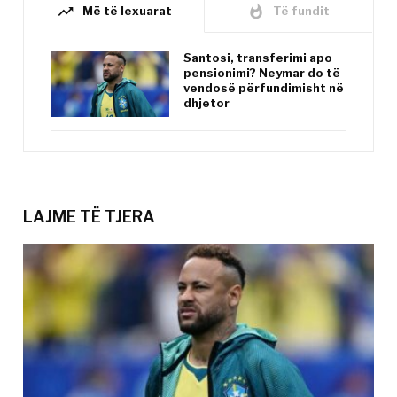
trending_up
whatshot
Më të lexuarat
Të fundit
Santosi, transferimi apo
pensionimi? Neymar do të
vendosë përfundimisht në
dhjetor
LAJME TË TJERA