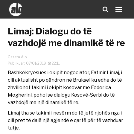
Limaj: Dialogu do të
vazhdojë me dinamikë të re
Gazeta Alo
Publikuar: 07/01/2019
22:11
Bashkëkryesues i ekipit negociator, Fatmir Limaj, i
cili aktualisht po qëndron në Bruksel ku edhe do të
zhvillohet takimi i ekipit kosovar me Federica
Mogherini, pohoi se dialogu Kosovë-Serbi do të
vazhdojë me një dinamikë të re.
Limaj tha se takimi i nesërm do të jetë njohës nga i
cili pret të dalë një agjendë e qartë për të vazhduar
tutje.