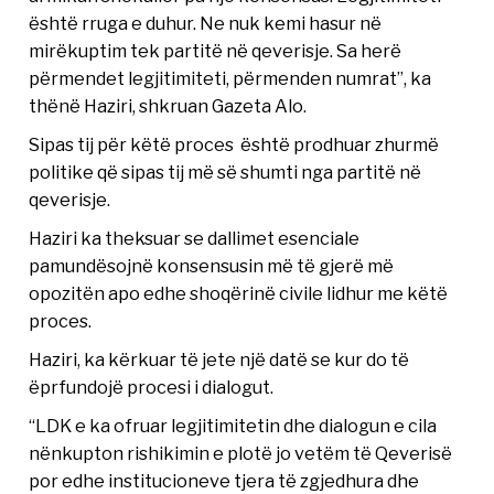
është rruga e duhur. Ne nuk kemi hasur në
mirëkuptim tek partitë në qeverisje. Sa herë
përmendet legjitimiteti, përmenden numrat”, ka
thënë Haziri, shkruan Gazeta Alo.
Sipas tij për këtë proces është prodhuar zhurmë
politike që sipas tij më së shumti nga partitë në
qeverisje.
Haziri ka theksuar se dallimet esenciale
pamundësojnë konsensusin më të gjerë më
opozitën apo edhe shoqërinë civile lidhur me këtë
proces.
Haziri, ka kërkuar të jete një datë se kur do të
ëprfundojë procesi i dialogut.
“LDK e ka ofruar legjitimitetin dhe dialogun e cila
nënkupton rishikimin e plotë jo vetëm të Qeverisë
por edhe institucioneve tjera të zgjedhura dhe