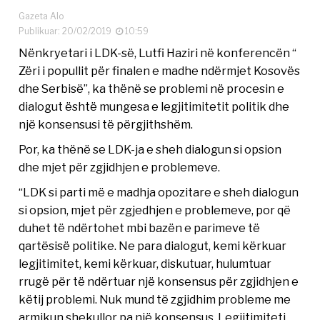
Gazeta Alo
Publikuar: 20/02/2019
10:59
Nënkryetari i LDK-së, Lutfi Haziri në konferencën “
Zëri i popullit për finalen e madhe ndërmjet Kosovës
dhe Serbisë”, ka thënë se problemi në procesin e
dialogut është mungesa e legjitimitetit politik dhe
një konsensusi të përgjithshëm.
Por, ka thënë se LDK-ja e sheh dialogun si opsion
dhe mjet për zgjidhjen e problemeve.
“LDK si parti më e madhja opozitare e sheh dialogun
si opsion, mjet për zgjedhjen e problemeve, por që
duhet të ndërtohet mbi bazën e parimeve të
qartësisë politike. Ne para dialogut, kemi kërkuar
legjitimitet, kemi kërkuar, diskutuar, hulumtuar
rrugë për të ndërtuar një konsensus për zgjidhjen e
këtij problemi. Nuk mund të zgjidhim probleme me
armikun shekullor pa një konsensus. Legjitimiteti