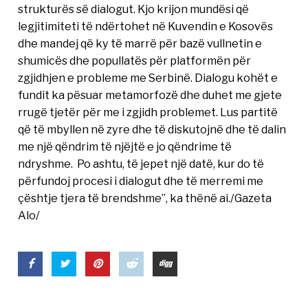
strukturës së dialogut. Kjo krijon mundësi që
legjitimiteti të ndërtohet në Kuvendin e Kosovës
dhe mandej që ky të marrë për bazë vullnetin e
shumicës dhe popullatës për platformën për
zgjidhjen e probleme me Serbinë. Dialogu kohët e
fundit ka pësuar metamorfozë dhe duhet me gjete
rrugë tjetër për me i zgjidh problemet. Lus partitë
që të mbyllen në zyre dhe të diskutojnë dhe të dalin
me një qëndrim të njëjtë e jo qëndrime të
ndryshme. Po ashtu, të jepet një datë, kur do të
përfundoj procesi i dialogut dhe të merremi me
çështje tjera të brendshme”, ka thënë ai./Gazeta
Alo/