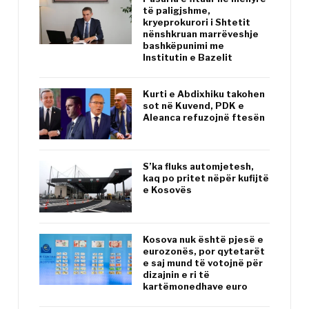
të paligjshme,
kryeprokurori i Shtetit
nënshkruan marrëveshje
bashkëpunimi me
Institutin e Bazelit
Kurti e Abdixhiku takohen
sot në Kuvend, PDK e
Aleanca refuzojnë ftesën
S’ka fluks automjetesh,
kaq po pritet nëpër kufijtë
e Kosovës
Kosova nuk është pjesë e
eurozonës, por qytetarët
e saj mund të votojnë për
dizajnin e ri të
kartëmonedhave euro