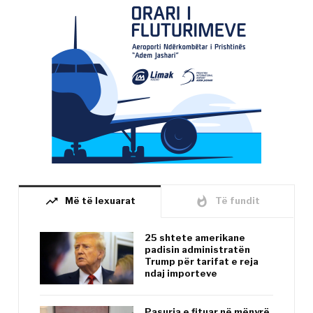
trending_up
whatshot
Më të lexuarat
Të fundit
25 shtete amerikane
padisin administratën
Trump për tarifat e reja
ndaj importeve
Pasuria e fituar në mënyrë