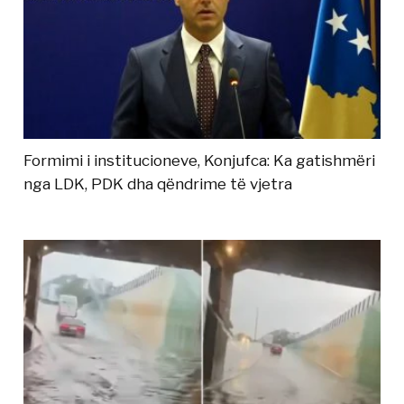
Formimi i institucioneve, Konjufca: Ka gatishmëri
nga LDK, PDK dha qëndrime të vjetra