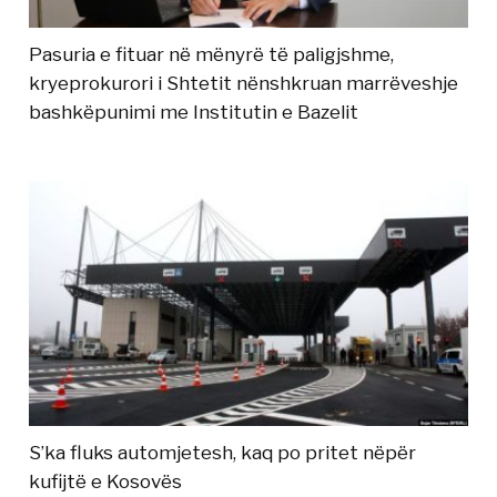
Pasuria e fituar në mënyrë të paligjshme,
kryeprokurori i Shtetit nënshkruan marrëveshje
bashkëpunimi me Institutin e Bazelit
S’ka fluks automjetesh, kaq po pritet nëpër
kufijtë e Kosovës