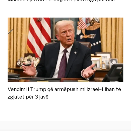
Vendimi i Trump që armëpushimi Izrael–Liban të
zgjatet për 3 javë