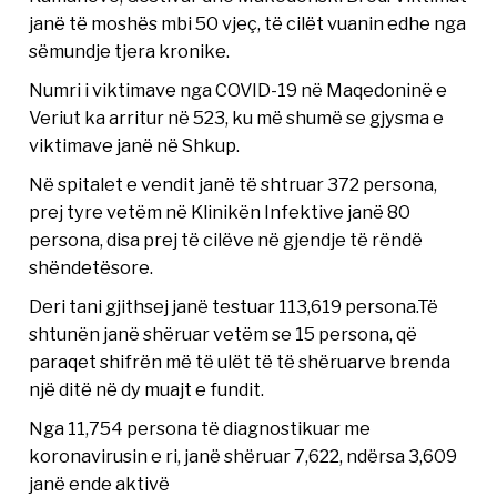
janë të moshës mbi 50 vjeç, të cilët vuanin edhe nga
sëmundje tjera kronike.
Numri i viktimave nga COVID-19 në Maqedoninë e
Veriut ka arritur në 523, ku më shumë se gjysma e
viktimave janë në Shkup.
Në spitalet e vendit janë të shtruar 372 persona,
prej tyre vetëm në Klinikën Infektive janë 80
persona, disa prej të cilëve në gjendje të rëndë
shëndetësore.
Deri tani gjithsej janë testuar 113,619 persona.Të
shtunën janë shëruar vetëm se 15 persona, që
paraqet shifrën më të ulët të të shëruarve brenda
një ditë në dy muajt e fundit.
Nga 11,754 persona të diagnostikuar me
koronavirusin e ri, janë shëruar 7,622, ndërsa 3,609
janë ende aktivë