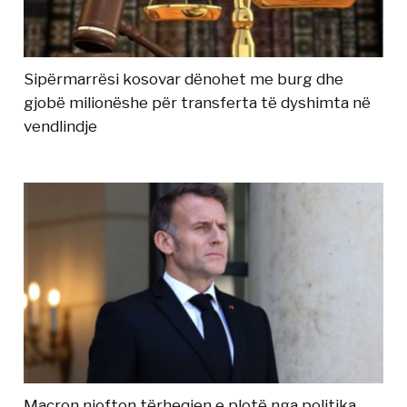
Sipërmarrësi kosovar dënohet me burg dhe
gjobë milionëshe për transferta të dyshimta në
vendlindje
Macron njofton tërheqjen e plotë nga politika