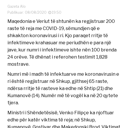
Gazeta Alo
Publikuar: 08/08/2020
19:50
Maqedonia e Veriut të shtunën ka regjistruar 200
raste të reja me COVID-19, sëmundjen që e
shkakton koronavirusi i ri. Kjo paraqet rritje të
infektimeve krahasuar me periudhën e para një
jave, kur numri i infektimeve ishte nën 100 brenda
24 orëve. Të dhënat i referohen testimit 1,828
mostrave.
Numri më i madh të infektuarve me koronavirusin e
ri është regjistruar në Shkup, gjithsej 65 raste,
ndërsa rritje të rasteve ka edhe në Shtip (21) dhe
Kumanovë (14). Numër më të vogël ka në 20 qytete
tjera.
Ministri i Shëndetësisë, Venko Filipçe ka njoftuar
edhe për katër viktima të reja; në Shkup,
Kumanovë, Gostivar dhe Makedonski Brod. Viktimat