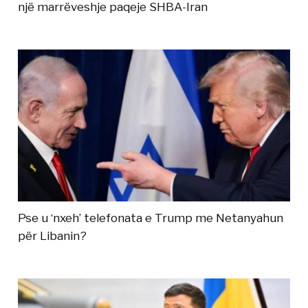
një marrëveshje paqeje SHBA-Iran
Pse u ‘nxeh’ telefonata e Trump me Netanyahun
për Libanin?