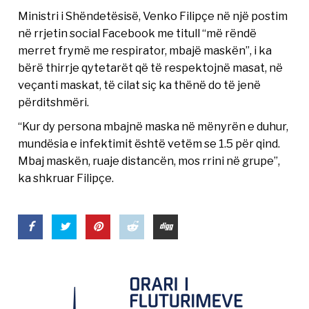
Ministri i Shëndetësisë, Venko Filipçe në një postim
në rrjetin social Facebook me titull “më rëndë
merret frymë me respirator, mbajë maskën”, i ka
bërë thirrje qytetarët që të respektojnë masat, në
veçanti maskat, të cilat siç ka thënë do të jenë
përditshmëri.
“Kur dy persona mbajnë maska në mënyrën e duhur,
mundësia e infektimit është vetëm se 1.5 për qind.
Mbaj maskën, ruaje distancën, mos rrini në grupe”,
ka shkruar Filipçe.