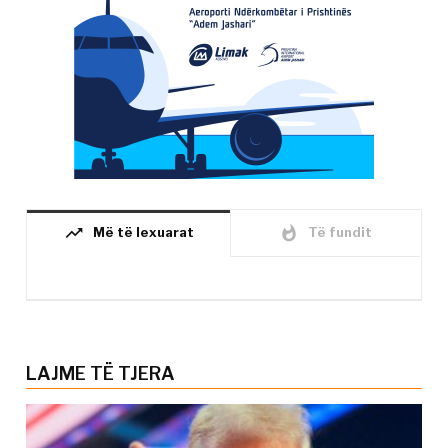
trending_up
whatshot
Më të lexuarat
Të fundit
LAJME TË TJERA