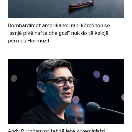
Bombardimet amerikane: Irani kërcënon se
“asnjë pikë nafte dhe gazi” nuk do të kalojë
përmes Hormuzit
Andy Burnham pritet të jetë kryeministri i