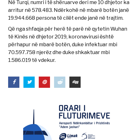
Në Turqi, numri i të shëruarve deri me 10 dhjetor ka
arritur në 578.483. Ndërkohë në mbarë botën janë
19.944.668 persona të cilët ende janë në trajtim.
Që nga shfaqja për herë të parë në qytetin Wuhan
të Kinës në dhjetor 2019, koronavirusi është
përhapur në mbarë botën, duke infektuar mbi
70.597.758 njerëz dhe duke shkaktuar mbi
1.586.019 të vdekur.