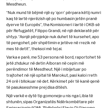
Mesdheun.
“Nuk mund të bëjmë një sy ‘qorr’ përpara këtij numri
kaq të lartë njerëzish që po humbasin jetën pranë
dyerve të Europës”, tha Komisioneri i lartë i OKB-së
për Refugjatët, Filippo Grandi, në një deklaratë për
shtyp. “Asnjë përpjekje nuk duhet të kursehet, apo
të pengohet, për shpëtimin e jetëve në rrezik në
mes të detit”, theksoi më tej ai.
Varka e parë, me 53 persona në bord, raportohet të
jetë zhdukur në detin Alboran në cepin më
perëndimor të Mesdheut. Një i mbijetuar po
trajtohet në një spital të Marokut, pasi kaloi rreth
24 orë i bllokuar në det. Kërkimet për të kanë qenë
të pasuksesshme prej disa ditësh.
Një varkë e dytë tip gomoneje u nis nga Libia të
shtunën, sipas Organizatës Ndërkombëtare për
Emigracionin (IOM). Zëdhënësi Flavio Di Giacomo