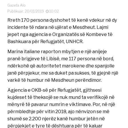
Gazeta Alo
Publikuar: 20/01/2019
10:02
Rreth 170 persona dyshohet të kenë vdekur në dy
incidente të ndara në ujërat e Mesdheut. Lajmi
jepet nga agjencia e Organizatës së Kombeve të
Bashkuara për Refugjatët, UNHCR.
Marina italiane raporton mbytjen e një anijeje
pranë brigjeve të Libisë, me 117 persona në bord,
ndërkohë që autoritetet marokene dhe spanjolle
janë përpjekur, me sa duket pa sukses, të gjejnë një
varkë të humbur në Mesdheun perëndimor.
Agjencia e OKB-së për Refugjatët, gjithsesi
kujdeset të theksojë se nuk mund ta verifikojë në
mënyrë të pavarur numrin e viktimave. Por, në një
përmbledhje për vitin 2018, ajo nënvizon se më
shumë se 2.200 njerëz kanë humbur jetën në
përpjekjet e tyre të dështuara për të kaluar