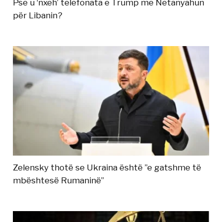
Pse u ‘nxeh’ telefonata e Trump me Netanyahun
për Libanin?
Zelensky thotë se Ukraina është ”e gatshme të
mbështesë Rumaninë”