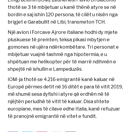
thotë se 3 të mbijetuar u kanë thënë atyre se në
bordin e saj ishin 120 persona, të cilët u nisën nga
brigjet e Garabullit në Libi, transmeton TCH.
Një avion i Forcave Ajrore italiane hodhi dy mjete
pluskuese të premten, teksa pikasi mbytjen e
gomones në ujëra ndërkombëtare. Tri personat e
mbijetuar vuajnë tashmë nga hipotermia, e u
shpëtuan me helikopter për të marrë ndihmën e
shpejtë në ishullin e Lampeduzës.
IOM-ja thotë se 4.216 emigrantë kanë kaluar në
Europë përmes detit në 16 ditët e para të vitit 2019,
më shumë sesa dyfishi i atyre që erdhën në të
njëjtën periudhë të vitit të kaluar. Disa shtete
europiane, mes të cilave edhe Italia, kanë refuzuar
të pranojnë emigrantë në vitet e fundit.