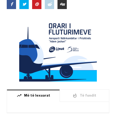
trending_up
whatshot
Më të lexuarat
Të fundit