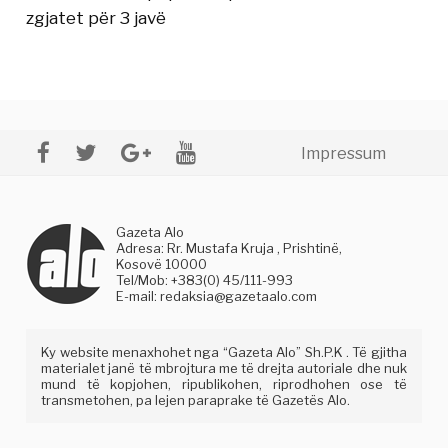
zgjatet për 3 javë
Impressum
Gazeta Alo
Adresa: Rr. Mustafa Kruja , Prishtinë,
Kosovë 10000
Tel/Mob: +383(0) 45/111-993
E-mail:
redaksia@gazetaalo.com
Ky website menaxhohet nga “Gazeta Alo” Sh.P.K . Të gjitha
materialet janë të mbrojtura me të drejta autoriale dhe nuk
mund të kopjohen, ripublikohen, riprodhohen ose të
transmetohen, pa lejen paraprake të Gazetës Alo.