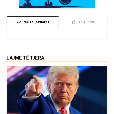
trending_up
whatshot
Më të lexuarat
Të fundit
LAJME TË TJERA