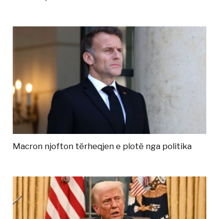
Macron njofton tërheqjen e plotë nga politika