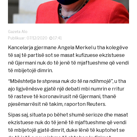
Gazeta Alo
Publikuar: 07/12/2020
17:41
Kancelarja gjermane Angela Merkel u tha kolegëve
të saj të partisë sot se masat kufizuese ekzistuese
në Gjermani nuk do të jenë të mjaftueshme që vendi
të mbijetojë dimrin.
“Mbështetja te shpresa nuk do të na ndihmojë”
, u tha
ajo ligjvënësve gjatë një debati mbi numrin e rritur
të rasteve të koronavirusit në Gjermani, thanë
pjesëmarrësit në takim, raporton Reuters.
Sipas saj, situata po bëhet shumë serioze dhe masat
ekzistuese nuk do të jenë të mjaftueshme që vendi
të mbijetojë gjatë dimrit, duke lënë të kuptohet se