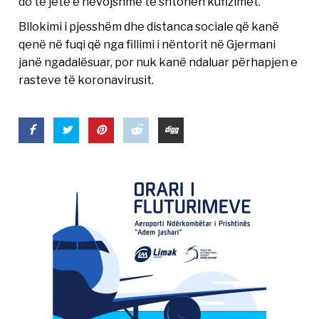
do të jetë e nevojshme të shtohen kufizimet.
Bllokimi i pjesshëm dhe distanca sociale që kanë
qenë në fuqi që nga fillimi i nëntorit në Gjermani
janë ngadalësuar, por nuk kanë ndaluar përhapjen e
rasteve të koronavirusit.