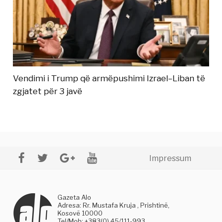
Vendimi i Trump që armëpushimi Izrael–Liban të
zgjatet për 3 javë
Impressum
Gazeta Alo
Adresa: Rr. Mustafa Kruja , Prishtinë,
Kosovë 10000
Tel/Mob: +383(0) 45/111-993