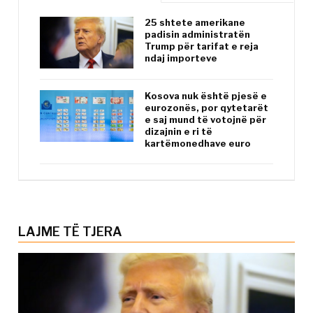
25 shtete amerikane
padisin administratën
Trump për tarifat e reja
ndaj importeve
Kosova nuk është pjesë e
eurozonës, por qytetarët
e saj mund të votojnë për
dizajnin e ri të
kartëmonedhave euro
LAJME TË TJERA