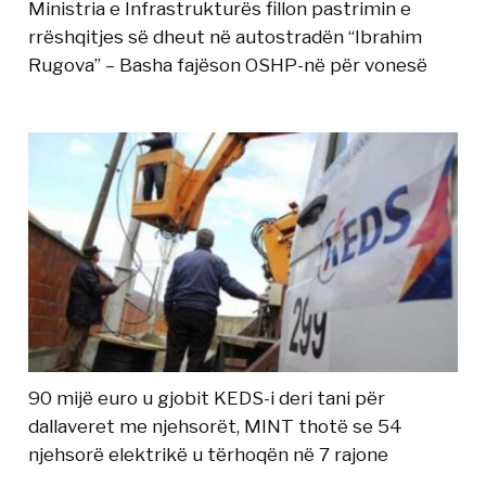
Ministria e Infrastrukturës fillon pastrimin e
rrëshqitjes së dheut në autostradën “Ibrahim
Rugova” – Basha fajëson OSHP-në për vonesë
90 mijë euro u gjobit KEDS-i deri tani për
dallaveret me njehsorët, MINT thotë se 54
njehsorë elektrikë u tërhoqën në 7 rajone