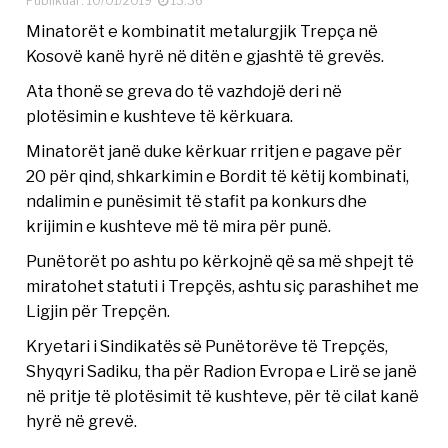
Publikuar: 10/01/2019
13:36
Minatorët e kombinatit metalurgjik Trepça në
Kosovë kanë hyrë në ditën e gjashtë të grevës.
Ata thonë se greva do të vazhdojë deri në
plotësimin e kushteve të kërkuara.
Minatorët janë duke kërkuar rritjen e pagave për
20 për qind, shkarkimin e Bordit të këtij kombinati,
ndalimin e punësimit të stafit pa konkurs dhe
krijimin e kushteve më të mira për punë.
Punëtorët po ashtu po kërkojnë që sa më shpejt të
miratohet statuti i Trepçës, ashtu siç parashihet me
Ligjin për Trepçën.
Kryetari i Sindikatës së Punëtorëve të Trepçës,
Shyqyri Sadiku, tha për Radion Evropa e Lirë se janë
në pritje të plotësimit të kushteve, për të cilat kanë
hyrë në grevë.