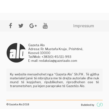
Impressum
Gazeta Alo
Adresa: Rr. Mustafa Kruja , Prishtinë,
Kosovë 10000
Tel/Mob: +383(0) 45/111-993
E-mail:
redaksia@gazetaalo.com
Ky website menaxhohet nga “Gazeta Alo” Sh.P.K . Të gjitha
materialet janë të mbrojtura me të drejta autoriale dhe nuk
mund të kopjohen, ripublikohen, riprodhohen ose të
transmetohen, pa lejen paraprake të Gazetës Alo.
© Gazeta Alo 2018
Bubbled by