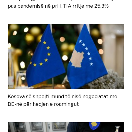
pas pandemisë në prill, TIA rritje me 25.3%
Kosova së shpejti mund të nisë negociatat me
BE-në për heqjen e roamingut