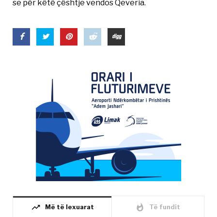
se për këtë çështje vendos Qeveria.
trending_up
whatshot
Më të lexuarat
Të fundit