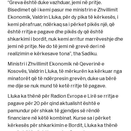
“Greva është duke vazhduar, jemi në pritje.
Bisedimet që i kemi pasur me ministrin e Zhvillimit
Ekonomik, Valdrin Lluka, për dy pika të kërkesës, i
kemi përafruar, ndërkaq sa i përket pikës një, që
është rritja e pagave dhe pikës dy që është
shkarkimi i bordit, nuk kemi arritur marrëveshje dhe
jemi në pritje. Ne do të jemi në grevë deri në
realizimin e kërkesave tona”, tha Sadiku.
Ministri i Zhvillimit Ekonomik në Qeverinë e
Kosovës, Valdrin Lluka, të mërkurën ka kërkuar nga
minatorët që të ndërpresin grevën, duke ua bërë
me dije se nuk mund të ketë rritje të pagave.
Lluka ka thënë për Radion Evropa e Lirë se rritja e
pagave për 20 për qind aktualisht është e
pamundur për shkak të gjendjes së rëndë
financiare në këtë kombinat. Kurse sa i përket
kërkesës për shkarkimin e Bordit, Lluka ka thënë