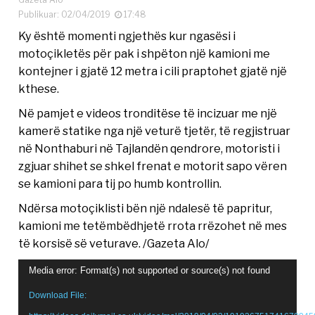
Publikuar: 02/04/2019
17:48
Ky është momenti ngjethës kur ngasësi i
motoçikletës për pak i shpëton një kamioni me
kontejner i gjatë 12 metra i cili praptohet gjatë një
kthese.
Në pamjet e videos tronditëse të incizuar me një
kamerë statike nga një veturë tjetër, të regjistruar
në Nonthaburi në Tajlandën qendrore, motoristi i
zgjuar shihet se shkel frenat e motorit sapo vëren
se kamioni para tij po humb kontrollin.
Ndërsa motoçiklisti bën një ndalesë të papritur,
kamioni me tetëmbëdhjetë rrota rrëzohet në mes
të korsisë së veturave. /Gazeta Alo/
Video
Media error: Format(s) not supported or source(s) not found
Player
Download File: