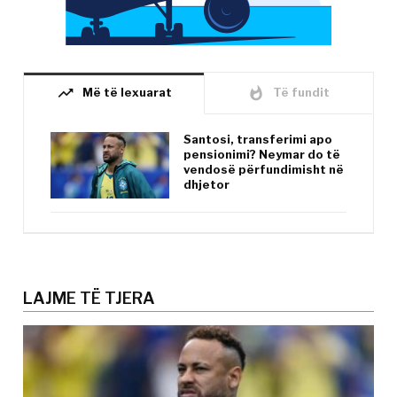
trending_up
whatshot
Më të lexuarat
Të fundit
Santosi, transferimi apo
pensionimi? Neymar do të
vendosë përfundimisht në
dhjetor
LAJME TË TJERA