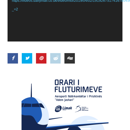
https://videos.dailymail.co.uk/video/mol/2019/04/02/1919267517416
_=2