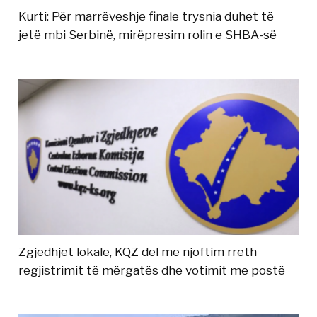
Kurti: Për marrëveshje finale trysnia duhet të
jetë mbi Serbinë, mirëpresim rolin e SHBA-së
Zgjedhjet lokale, KQZ del me njoftim rreth
regjistrimit të mërgatës dhe votimit me postë