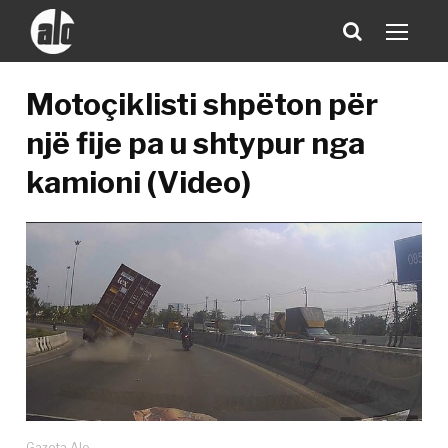
Motoçiklisti shpëton për
një fije pa u shtypur nga
kamioni (Video)
Gazeta Alo