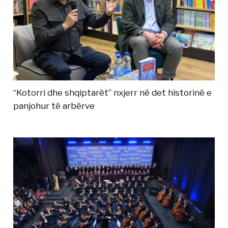
“Kotorri dhe shqiptarët” nxjerr në det historinë e
panjohur të arbërve