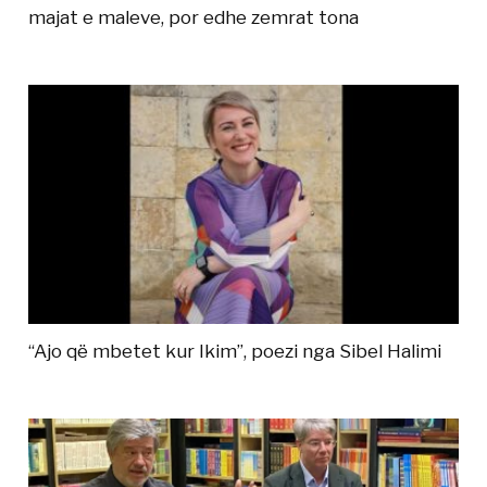
majat e maleve, por edhe zemrat tona
“Ajo që mbetet kur Ikim”, poezi nga Sibel Halimi