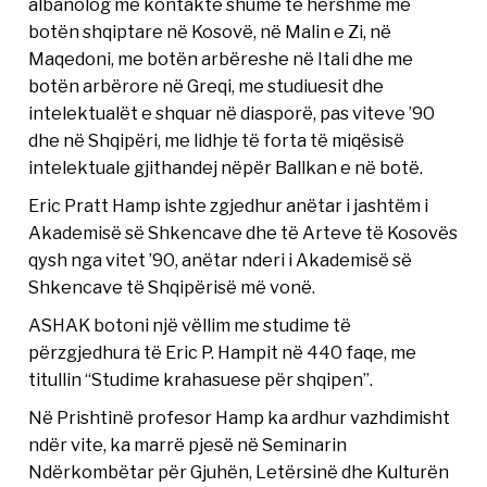
albanolog me kontakte shumë të hershme me
botën shqiptare në Kosovë, në Malin e Zi, në
Maqedoni, me botën arbëreshe në Itali dhe me
botën arbërore në Greqi, me studiuesit dhe
intelektualët e shquar në diasporë, pas viteve ’90
dhe në Shqipëri, me lidhje të forta të miqësisë
intelektuale gjithandej nëpër Ballkan e në botë.
Eric Pratt Hamp ishte zgjedhur anëtar i jashtëm i
Akademisë së Shkencave dhe të Arteve të Kosovës
qysh nga vitet ’90, anëtar nderi i Akademisë së
Shkencave të Shqipërisë më vonë.
ASHAK botoni një vëllim me studime të
përzgjedhura të Eric P. Hampit në 440 faqe, me
titullin “Studime krahasuese për shqipen”.
Në Prishtinë profesor Hamp ka ardhur vazhdimisht
ndër vite, ka marrë pjesë në Seminarin
Ndërkombëtar për Gjuhën, Letërsinë dhe Kulturën