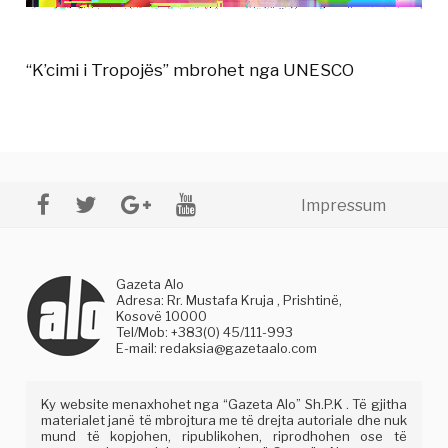
“K’cimi i Tropojës” mbrohet nga UNESCO
Impressum
Gazeta Alo
Adresa: Rr. Mustafa Kruja , Prishtinë,
Kosovë 10000
Tel/Mob: +383(0) 45/111-993
E-mail:
redaksia@gazetaalo.com
Ky website menaxhohet nga “Gazeta Alo” Sh.P.K . Të gjitha
materialet janë të mbrojtura me të drejta autoriale dhe nuk
mund të kopjohen, ripublikohen, riprodhohen ose të