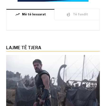
trending_up
whatshot
Më të lexuarat
Të fundit
LAJME TË TJERA