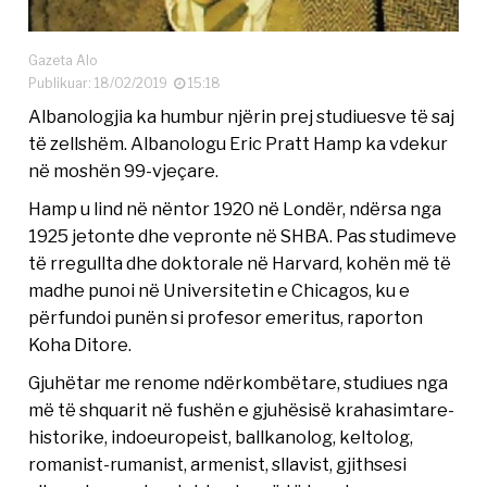
Gazeta Alo
Publikuar: 18/02/2019
15:18
Albanologjia ka humbur njërin prej studiuesve të saj
të zellshëm. Albanologu Eric Pratt Hamp ka vdekur
në moshën 99-vjeçare.
Hamp u lind në nëntor 1920 në Londër, ndërsa nga
1925 jetonte dhe vepronte në SHBA. Pas studimeve
të rregullta dhe doktorale në Harvard, kohën më të
madhe punoi në Universitetin e Chicagos, ku e
përfundoi punën si profesor emeritus, raporton
Koha Ditore.
Gjuhëtar me renome ndërkombëtare, studiues nga
më të shquarit në fushën e gjuhësisë krahasimtare-
historike, indoeuropeist, ballkanolog, keltolog,
romanist-rumanist, armenist, sllavist, gjithsesi