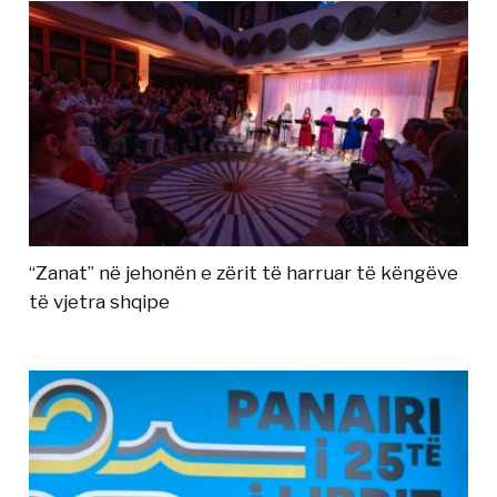
“Zanat” në jehonën e zërit të harruar të këngëve
të vjetra shqipe