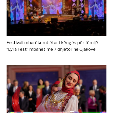
Festivali mbarëkombëtar i këngës për fëmijë
“Lyra Fest” mbahet më 7 dhjetor në Gjakovë