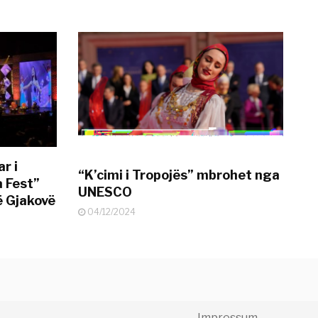
r i
“K’cimi i Tropojës” mbrohet nga
a Fest”
UNESCO
ë Gjakovë
04/12/2024
Impressum