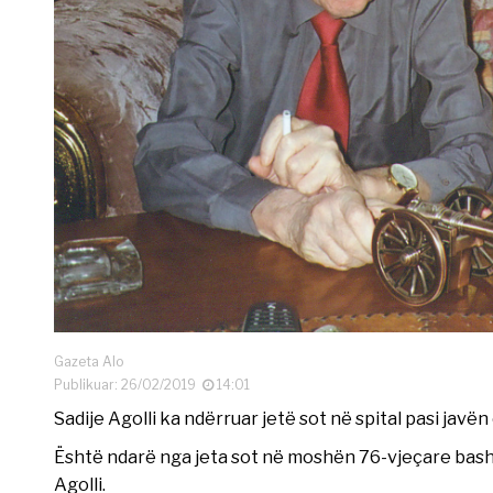
Gazeta Alo
Publikuar: 26/02/2019
14:01
Sadije Agolli ka ndërruar jetë sot në spital pasi jav
Është ndarë nga jeta sot në moshën 76-vjeçare bashkë
Agolli.