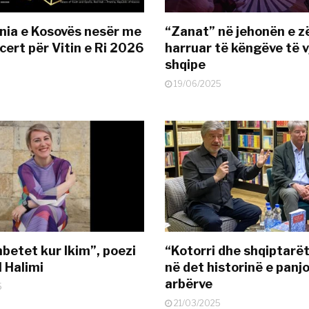
nia e Kosovës nesër me
“Zanat” në jehonën e zë
cert për Vitin e Ri 2026
harruar të këngëve të v
shqipe
19/06/2025
mbetet kur Ikim”, poezi
“Kotorri dhe shqiptarët
l Halimi
në det historinë e panj
arbërve
5
21/03/2025