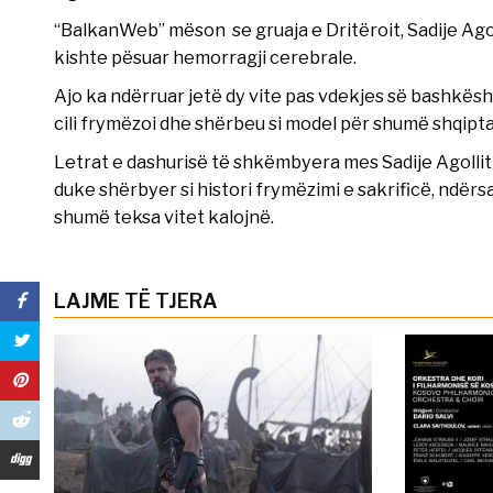
“BalkanWeb” mëson se gruaja e Dritëroit, Sadije Agoll
kishte pësuar hemorragji cerebrale.
Ajo ka ndërruar jetë dy vite pas vdekjes së bashkëshor
cili frymëzoi dhe shërbeu si model për shumë shqipta
Letrat e dashurisë të shkëmbyera mes Sadije Agollit 
duke shërbyer si histori frymëzimi e sakrificë, ndë
shumë teksa vitet kalojnë.
LAJME TË TJERA