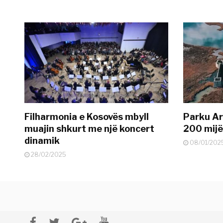
Filharmonia e Kosovës mbyll
Parku Ar
muajin shkurt me një koncert
200 mijë 
dinamik
08/01/202
28/02/2025