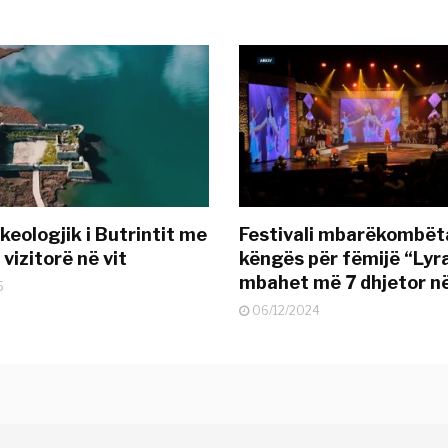
keologjik i Butrintit me
Festivali mbarëkombëta
vizitorë në vit
këngës për fëmijë “Lyr
mbahet më 7 dhjetor n
5
06/12/2024