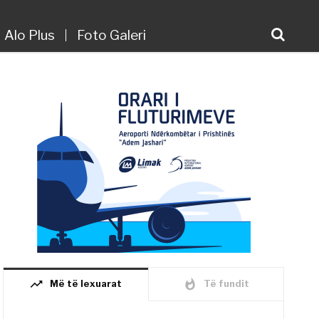
Alo Plus
Foto Galeri
trending_up
whatshot
Më të lexuarat
Të fundit