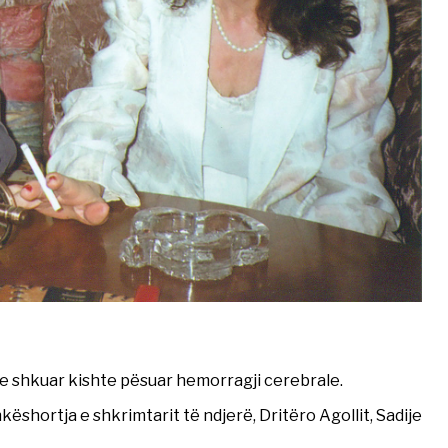
ën e shkuar kishte pësuar hemorragji cerebrale.
shortja e shkrimtarit të ndjerë, Dritëro Agollit, Sadije