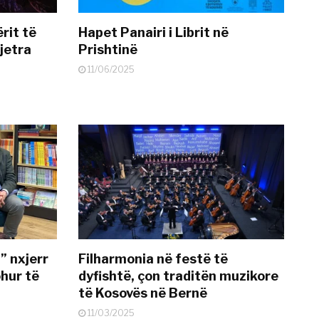
rit të
Hapet Panairi i Librit në
jetra
Prishtinë
11/06/2025
” nxjerr
Filharmonia në festë të
ohur të
dyfishtë, çon traditën muzikore
të Kosovës në Bernë
11/03/2025