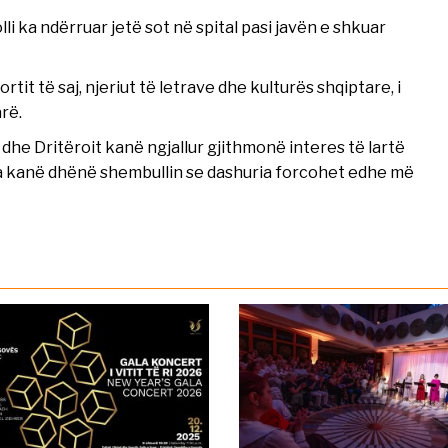
i ka ndërruar jetë sot në spital pasi javën e shkuar
tit të saj, njeriut të letrave dhe kulturës shqiptare, i
rë.
dhe Dritëroit kanë ngjallur gjithmonë interes të lartë
rsa kanë dhënë shembullin se dashuria forcohet edhe më