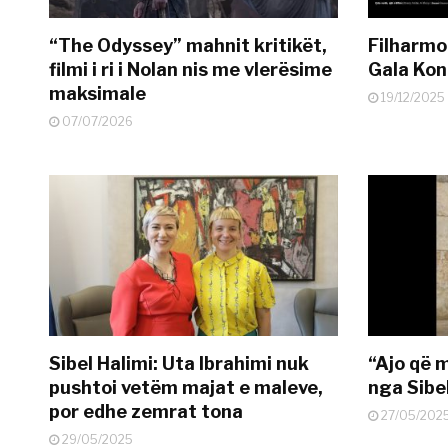
“The Odyssey” mahnit kritikët,
Filharmo
filmi i ri i Nolan nis me vlerësime
Gala Kon
maksimale
19/12/2025
07/07/2026
Sibel Halimi: Uta Ibrahimi nuk
“Ajo që 
pushtoi vetëm majat e maleve,
nga Sibe
por edhe zemrat tona
27/05/202
29/05/2025