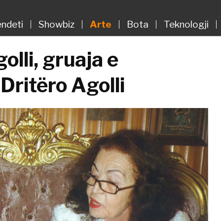
ndeti
Showbiz
Arte
Bota
Teknologji
olli, gruaja e
Dritëro Agolli