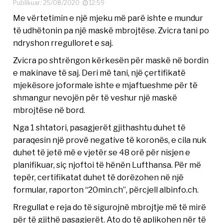
Publikuar: 25/08/2020
12:59
Me vërtetimin e një mjeku më parë ishte e mundur
të udhëtonin pa një maskë mbrojtëse. Zvicra tani po
ndryshon rregulloret e saj.
Zvicra po shtrëngon kërkesën për maskë në bordin
e makinave të saj. Deri më tani, një çertifikatë
mjekësore joformale ishte e mjaftueshme për të
shmangur nevojën për të veshur një maskë
mbrojtëse në bord.
Nga 1 shtatori, pasagjerët gjithashtu duhet të
paraqesin një provë negative të koronës, e cila nuk
duhet të jetë më e vjetër se 48 orë për nisjen e
planifikuar, siç njoftoi të hënën Lufthansa. Për më
tepër, certifikatat duhet të dorëzohen në një
formular, raporton “20min.ch”, përcjell albinfo.ch.
Rregullat e reja do të sigurojnë mbrojtje më të mirë
për të gjithë pasagjerët. Ato do të aplikohen nër të