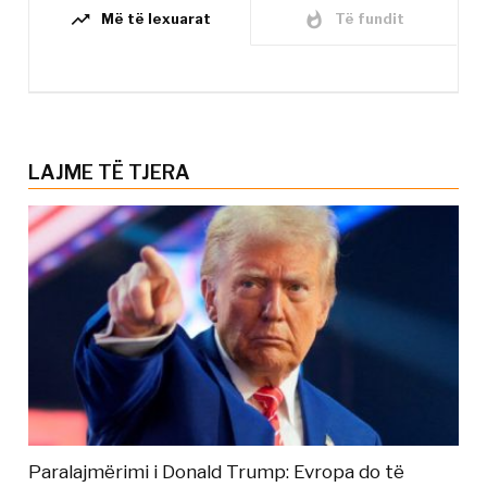
trending_up
whatshot
Më të lexuarat
Të fundit
LAJME TË TJERA
Paralajmërimi i Donald Trump: Evropa do të