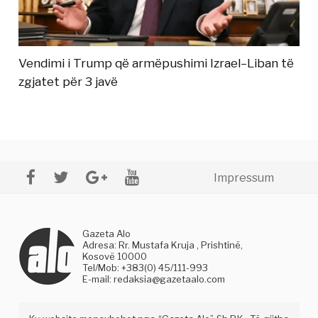
Vendimi i Trump që armëpushimi Izrael–Liban të
zgjatet për 3 javë
Impressum
Gazeta Alo
Adresa: Rr. Mustafa Kruja , Prishtinë,
Kosovë 10000
Tel/Mob: +383(0) 45/111-993
E-mail:
redaksia@gazetaalo.com