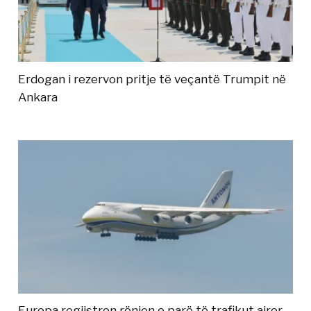
Erdogan i rezervon pritje të veçantë Trumpit në
Ankara
Europa regjistron rënien e parë të trafikut ajror