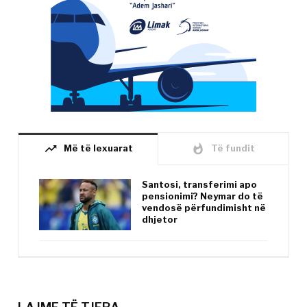
trending_up
whatshot
Më të lexuarat
Të fundit
Santosi, transferimi apo
pensionimi? Neymar do të
vendosë përfundimisht në
dhjetor