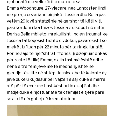
njohur atë me vëllezërit e motrat e saj.
Emma Woodhouse, 27-vjeçare, nga Lancaster, lindi
me prerje cezariane binjakët Jessica dhe Bella pas
vetëm 29 javë shtatzënie në qershor të këtij viti,
pasi kordoni i kërthizës Jessica-s u këput në mitër.
Derisa Bella mbijetoi mrekullisht lindjen traumatike,
Jessica fatkeqësisht ishte e vdekur, pavarësisht se
mjekët luftuan për 22 minuta për ta ringjallur atë.
Por në sajë të një “shtrati ftohës” (i dizejnuar enkas
për raste të tilla) Emma, e cila tashmë është edhe
nënë e tre fëmijëve më të mëdhenj, ishte në
gjendje të sillte në shtëpi Jessica dhe të kalonte dy
javë duke u kujdesur për vajzën e saj; duke e marrë
atë për të ecur me bashkëshortin e saj Pal, dhe
madje duke e njoftuar atë tek fëmijët e tjerë para
se ajo të dërgohej në krematorium.