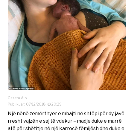
Gazeta Alo
Publikuar: 07/12/2018
20:29
Një nënë zemërthyer e mbajti në shtëpi për dy javë
rresht vajzën e saj të vdekur – madje duke e marrë
atë për shëtitje në një karrocë fëmijësh dhe duke e