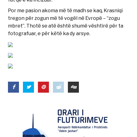
Por me pasion akoma më të madh se kaq, Krasniqi
tregon për zogun më të vogël në Evropë – “zogu
mbret”. Thotë se atë është shumë vështirë për ta
fotografuar, e për këtë ka dy arsye.