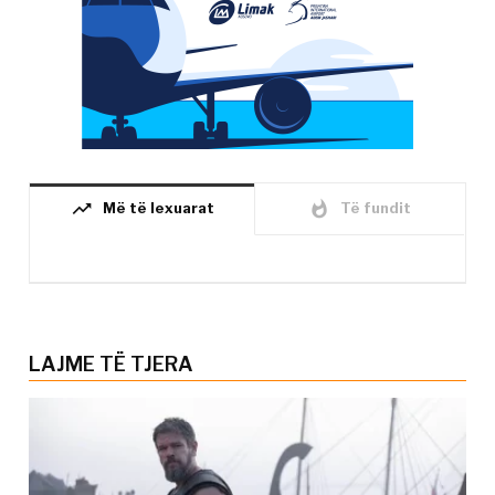
trending_up
whatshot
Më të lexuarat
Të fundit
LAJME TË TJERA