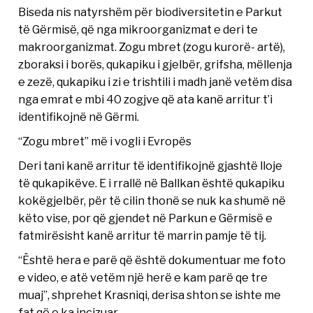
Biseda nis natyrshëm për biodiversitetin e Parkut
të Gërmisë, që nga mikroorganizmat e deri te
makroorganizmat. Zogu mbret (zogu kurorë- artë),
zboraksi i borës, qukapiku i gjelbër, grifsha, mëllenja
e zezë, qukapiku i zi e trishtili i madh janë vetëm disa
nga emrat e mbi 40 zogjve që ata kanë arritur t’i
identifikojnë në Gërmi.
“Zogu mbret” më i vogli i Evropës
Deri tani kanë arritur të identifikojnë gjashtë lloje
të qukapikëve. E i rrallë në Ballkan është qukapiku
kokëgjelbër, për të cilin thonë se nuk ka shumë në
këto vise, por që gjendet në Parkun e Gërmisë e
fatmirësisht kanë arritur të marrin pamje të tij.
“Është hera e parë që është dokumentuar me foto
e video, e atë vetëm një herë e kam parë qe tre
muaj”, shprehet Krasniqi, derisa shton se ishte me
fat që e ka incizuar.