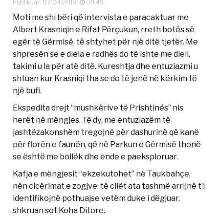
Publikuar: 07/04/2019
09:49
Moti me shi bëri që intervista e paracaktuar me
Albert Krasniqin e Rifat Përçukun, rreth botës së
egër të Gërmisë, të shtyhet për një ditë tjetër. Me
shpresën se e diela e radhës do të ishte me diell,
takimi u la për atë ditë. Kureshtja dhe entuziazmi u
shtuan kur Krasniqi tha se do të jenë në kërkim të
një bufi.
Ekspedita drejt “mushkërive të Prishtinës” nis
herët në mëngjes. Të dy, me entuziazëm të
jashtëzakonshëm tregojnë për dashurinë që kanë
për florën e faunën, që në Parkun e Gërmisë thonë
se është me bollëk dhe ende e paeksploruar.
Kafja e mëngjesit “ekzekutohet” në Taukbahçe,
nën cicërimat e zogjve, të cilët ata tashmë arrijnë t’i
identifikojnë pothuajse vetëm duke i dëgjuar,
shkruan sot Koha Ditore.