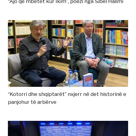
“Ajo që mbetet kur Ikim”, poezi nga Sibel Halimi
“Kotorri dhe shqiptarët” nxjerr në det historinë e
panjohur të arbërve