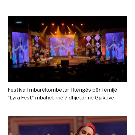
Festivali mbarëkombëtar i këngës për fëmijë
“Lyra Fest” mbahet më 7 dhjetor në Gjakovë