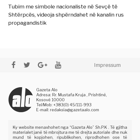
Tubim me simbole nacionaliste në Sevçë të
Shtërpcës, videoja shpërndahet në kanalin rus
propagandistik
Impressum
Gazeta Alo
Adresa: Rr. Mustafa Kruja , Prishtinë,
Kosovë 10000
Tel/Mob: +383(0) 45/111-993
E-mail:
redaksia@gazetaalo.com
Ky website menaxhohet nga “Gazeta Alo” Sh.P.K . Të gjitha
materialet janë të mbrojtura me të drejta autoriale dhe nuk
mund të kopjohen, ripublikohen, riprodhohen ose të