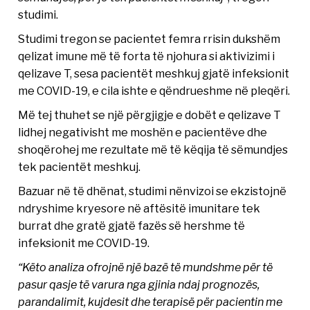
studimi.
Studimi tregon se pacientet femra rrisin dukshëm
qelizat imune më të forta të njohura si aktivizimi i
qelizave T, sesa pacientët meshkuj gjatë infeksionit
me COVID-19, e cila ishte e qëndrueshme në pleqëri.
Më tej thuhet se një përgjigje e dobët e qelizave T
lidhej negativisht me moshën e pacientëve dhe
shoqërohej me rezultate më të këqija të sëmundjes
tek pacientët meshkuj.
Bazuar në të dhënat, studimi nënvizoi se ekzistojnë
ndryshime kryesore në aftësitë imunitare tek
burrat dhe gratë gjatë fazës së hershme të
infeksionit me COVID-19.
“Këto analiza ofrojnë një bazë të mundshme për të
pasur qasje të varura nga gjinia ndaj prognozës,
parandalimit, kujdesit dhe terapisë për pacientin me