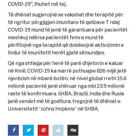
COVID-19”, t
huhet më tej.
Të dhënat sugjerojnë se vaksinat dhe terapitë për
të ngritur përgjigjen imunitare të qelizave T ndaj
COVID-19 mund të jenë të garantuara për pacientët
meshkuj ndërsa pacientët femra mund të
përfitojnë nga terapitë që dobësojnë aktivizimin e
lindur të imunitetit herët gjatë sëmundjes.
Që nga shfaqja për herë të parë dhjetorin e kaluar
në Kinë, COVID-19 ka marrë pothuajse 826 mijë jetë
njerëzish në mbarë botën, në nivel global rreth 15.6
milionë pacientë janë shëruar nga mbi 23.9 milionë
raste të konfirmuara. SHBA, Brazili, India dhe Rusia
janë vendet më të goditura, tregojnë të dhënat e
Universitetit “Johns Hopkins” në SHBA.