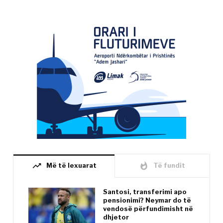
trending_up
whatshot
Më të lexuarat
Të fundit
Santosi, transferimi apo
pensionimi? Neymar do të
vendosë përfundimisht në
dhjetor