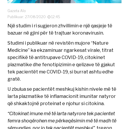
Gazeta Alo
Publikuar: 27/08/2020
12:45
Një studim i ri sugjeron zhvillimin e një qasjeje të
bazuar në gjini për të trajtuar koronavirusin.
Studimi i publikuar në revistën mujore “Nature
Medicine” ka ekzaminuar ngarkesat virale, titrat
specifikë të antitrupave COVID-19, citokinet
plazmatike dhe fenotipizimin e qelizave të gjakut
tek pacientët me COVID-19, si burrat ashtu edhe
gratë.
U zbulua se pacientët meshkuj kishin nivele më të
larta plazmatike të inflamacionit imunitar natyror
që shkaktojnë proteinat e njohur si citokina.
“Citokinat imune më të larta natyrore tek pacientet
femra shoqërohen me përkeqësimin më të madh të
sëmundjes, por jo tek pacientët meshkuj”
, tregon