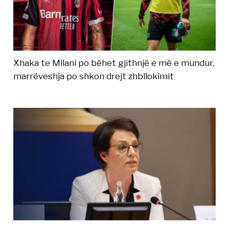
Xhaka te Milani po bëhet gjithnjë e më e mundur,
marrëveshja po shkon drejt zhbllokimit