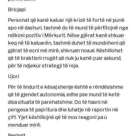
Bricjapi
Personat që kanë kaluar një krizë të fortë në punë
apo në dashuri, tashmë do të mund të përfitojnë nga
ndikimi pozitiv i Mërkurit. Nëse gjërat kanë shkuar
keq në të kaluarën, tashmë duhet të mundoheni që
gjërat të ecni më mirë, shkruan noa.al. Këshillohet
që të braktisni rrugët që nuk ju kanë çuar askund,
për të ndjekur strategji të reja.
Ujori
Për të lindurit e kësaj shenje është e rëndësishme
që të gjendet autonomia, edhe pse mund të ketë
disa situata të parehatshme. Do të hasni në
pengesa të papritura dhe luhatje në raportin në
çift. Yjet këshillojnë që të mos reagoni pa u
menduar mirë.
Peshqit