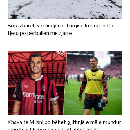
Bora zbardh verilindjen e Turqisë kur rajonet e
tjera po përballen me zjarre
Xhaka te Milani po bëhet gjithnjë e më e mundur,
marrëveshja po shkon drejt zhbllokimit