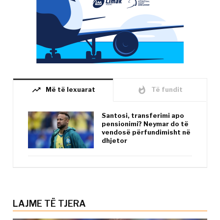
trending_up
whatshot
Më të lexuarat
Të fundit
Santosi, transferimi apo
pensionimi? Neymar do të
vendosë përfundimisht në
dhjetor
LAJME TË TJERA