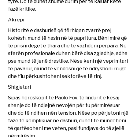
tyre. Do të duhet shumë durim për të kaluar këtë
fazë kritike.
Akrepi
Historitë e dashurisë që tërhiqen zvarrë prej
kohësh, mund të hasin në të papritura. Bëni mirë që
të prisni degët e thara dhe të vazhdoni përpara. Në
sferën profesionale duhen bërë disa zgjedhje, edhe
pse mund të jenë drastike. Nëse keni një veprimtari
të pavarur, mund të vendosni që të ndryshoni rrugë
dhe t’iu përkushtoheni sektorëve të rinj.
Shigjetari
Sipas horoskopit të Paolo Fox, të lindurit e kësaj
shenje do të ndjejnë nevojën për tu përmirësuar
dhe do të ndihen nën tension. Nëse po përjetoni një
fazë të komplikuar në dashuri, duhet të mundoheni
të qartësoheni me veten, pasi fundjava do të sjellë
përmirësim.