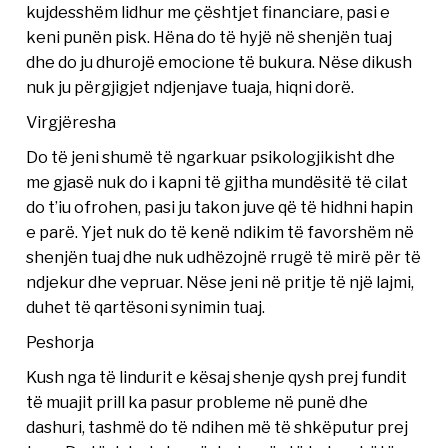
kujdesshëm lidhur me çështjet financiare, pasi e
keni punën pisk. Hëna do të hyjë në shenjën tuaj
dhe do ju dhurojë emocione të bukura. Nëse dikush
nuk ju përgjigjet ndjenjave tuaja, hiqni dorë.
Virgjëresha
Do të jeni shumë të ngarkuar psikologjikisht dhe
me gjasë nuk do i kapni të gjitha mundësitë të cilat
do t’iu ofrohen, pasi ju takon juve që të hidhni hapin
e parë. Yjet nuk do të kenë ndikim të favorshëm në
shenjën tuaj dhe nuk udhëzojnë rrugë të mirë për të
ndjekur dhe vepruar. Nëse jeni në pritje të një lajmi,
duhet të qartësoni synimin tuaj.
Peshorja
Kush nga të lindurit e kësaj shenje qysh prej fundit
të muajit prill ka pasur probleme në punë dhe
dashuri, tashmë do të ndihen më të shkëputur prej