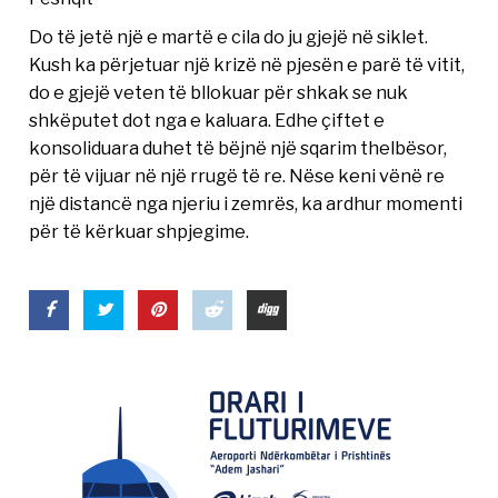
Do të jetë një e martë e cila do ju gjejë në siklet.
Kush ka përjetuar një krizë në pjesën e parë të vitit,
do e gjejë veten të bllokuar për shkak se nuk
shkëputet dot nga e kaluara. Edhe çiftet e
konsoliduara duhet të bëjnë një sqarim thelbësor,
për të vijuar në një rrugë të re. Nëse keni vënë re
një distancë nga njeriu i zemrës, ka ardhur momenti
për të kërkuar shpjegime.