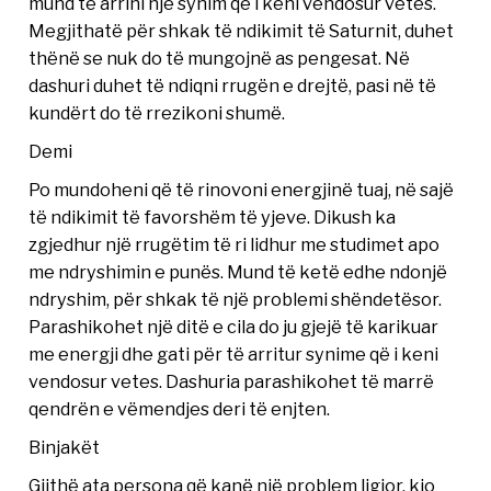
mund të arrini një synim që i keni vendosur vetes.
Megjithatë për shkak të ndikimit të Saturnit, duhet
thënë se nuk do të mungojnë as pengesat. Në
dashuri duhet të ndiqni rrugën e drejtë, pasi në të
kundërt do të rrezikoni shumë.
Demi
Po mundoheni që të rinovoni energjinë tuaj, në sajë
të ndikimit të favorshëm të yjeve. Dikush ka
zgjedhur një rrugëtim të ri lidhur me studimet apo
me ndryshimin e punës. Mund të ketë edhe ndonjë
ndryshim, për shkak të një problemi shëndetësor.
Parashikohet një ditë e cila do ju gjejë të karikuar
me energji dhe gati për të arritur synime që i keni
vendosur vetes. Dashuria parashikohet të marrë
qendrën e vëmendjes deri të enjten.
Binjakët
Gjithë ata persona që kanë një problem ligjor, kjo