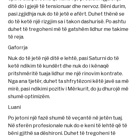
ditë do i gjejë të tensionuar dhe nervoz. Bëni durim,
pasi zgjidhja nuk do të jetë e afërt. Duhet thënë se
do të ketë një rizgjim sa i takon dashurisë. Po ashtu
duhet të tregoheni më të gatshëm lidhur me takime
të reja.
Gaforrja
Nuk do të jetë një ditë e lehtë, pasi Saturni do të
ketë ndikim të kundërt dhe nuk do i kënaqë
pritshmëritë tuaja lidhur me një rinovim kontrate.
Nga ana tjetër, duhet ta shfrytëzoni këtë javë sa më
mirë, pasi ndikimi pozitiv i Mërkurit, do ju dhurojë më
shumë optimizëm.
Luani
Po jetoni një fazë shumë të veçantë në jetën tuaj.
Në sferën profesionale nuk do e keni të lehtë që të
bëni gjithë sa dëshironi. Duhet të tregoheni të