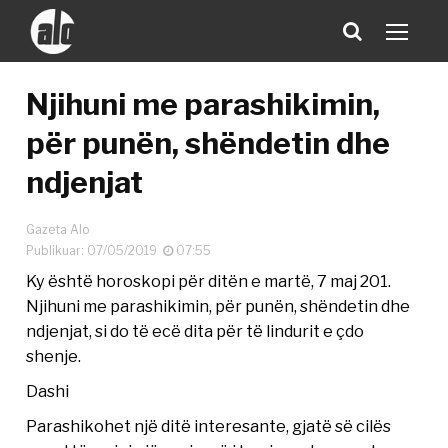
Njihuni me parashikimin,
për punën, shëndetin dhe
ndjenjat
Gazeta Alo
Publikuar: 07/05/2019
07:55
Ky është horoskopi për ditën e martë, 7 maj 201.
Njihuni me parashikimin, për punën, shëndetin dhe
ndjenjat, si do të ecë dita për të lindurit e çdo
shenje.
Dashi
Parashikohet një ditë interesante, gjatë së cilës