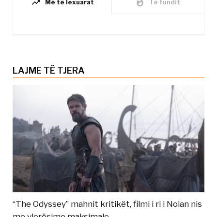
trending_up
whatshot
Më të lexuarat
Të fundit
LAJME TË TJERA
“The Odyssey” mahnit kritikët, filmi i ri i Nolan nis
me vlerësime maksimale