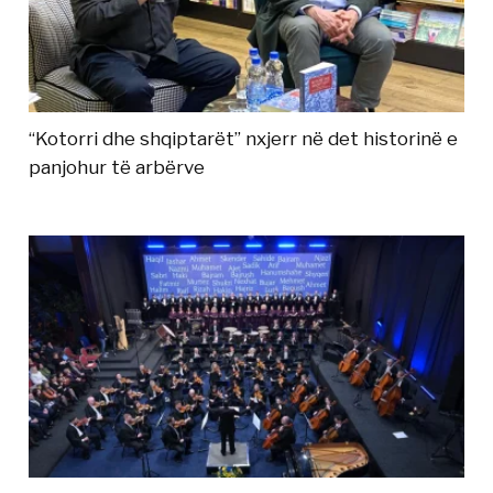
“Kotorri dhe shqiptarët” nxjerr në det historinë e
panjohur të arbërve