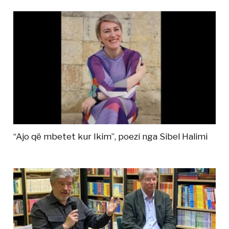
“Ajo që mbetet kur Ikim”, poezi nga Sibel Halimi