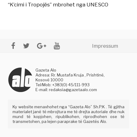
“K’cimi i Tropojës” mbrohet nga UNESCO
Impressum
Gazeta Alo
Adresa: Rr. Mustafa Kruja , Prishtinë,
Kosovë 10000
Tel/Mob: +383(0) 45/111-993
E-mail:
redaksia@gazetaalo.com
Ky website menaxhohet nga “Gazeta Alo” Sh.P.K . Të gjitha
materialet janë të mbrojtura me të drejta autoriale dhe nuk
mund të kopjohen, ripublikohen, riprodhohen ose të
transmetohen, pa lejen paraprake të Gazetës Alo.