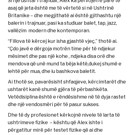
Si një ushtar i trajnuar, Alex ka përvojën e parë të
asaj që jeta është me të vërtetë si në Ushtrinë
Britanike – dhe megjithatë ai është gjithashtu një
balerin i trajnuar, pasi ka studiuar balet, tap, jazz,
vallëzim modern dhe kontemporan.
“Fillova të kërcej kur isha gjashtë vjeç,” thotë ai.
“Çdo javë e dërgoja motrën time për të ndjekur
mësimet dhe pas një kohe , ndjeka disa orë dhe
mendova që unë mund ta bëja këtë,dukej shumë e
lehtë për mua, dhe iu bashkova baletit.
Ai thotë se, pavarësisht shfaqjeve, kërcimtarët dhe
ushtarët kanë shumë gjëra të përbashkëta.
Vetëdisiplina është e rëndësishme në të dyja rastet
dhe një vendosmëri për të pasur sukses.
Dhe të dy profesionet kërkojnë nivele të larta të
ushtrimeve fizike – kështu që Alex ishte i
përgatitur mirë për testet fizike që ai dhe