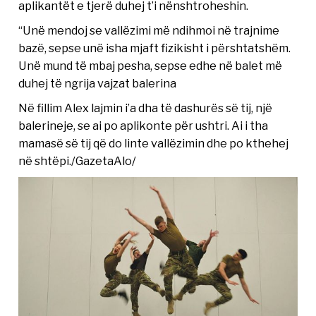
aplikantët e tjerë duhej t’i nënshtroheshin.
“Unë mendoj se vallëzimi më ndihmoi në trajnime
bazë, sepse unë isha mjaft fizikisht i përshtatshëm.
Unë mund të mbaj pesha, sepse edhe në balet më
duhej të ngrija vajzat balerina
Në fillim Alex lajmin i’a dha të dashurës së tij, një
balerineje, se ai po aplikonte për ushtri. Ai i tha
mamasë së tij që do linte vallëzimin dhe po kthehej
në shtëpi./GazetaAlo/