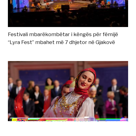
Festivali mbarëkombëtar i këngës për fëmijë
“Lyra Fest” mbahet më 7 dhjetor në Gjakovë