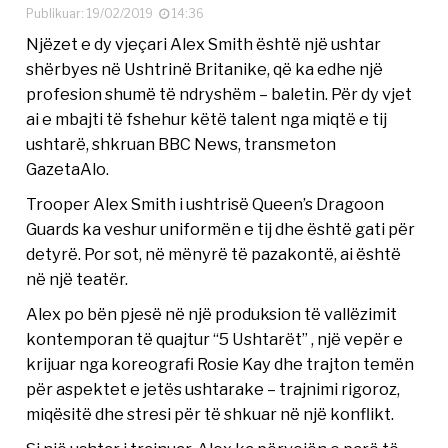
Publikuar: 19/02/2019
14:36
Njëzet e dy vjeçari Alex Smith është një ushtar
shërbyes në Ushtrinë Britanike, që ka edhe një
profesion shumë të ndryshëm – baletin. Për dy vjet
ai e mbajti të fshehur këtë talent nga miqtë e tij
ushtarë, shkruan BBC News, transmeton
GazetaAlo.
Trooper Alex Smith i ushtrisë Queen’s Dragoon
Guards ka veshur uniformën e tij dhe është gati për
detyrë. Por sot, në mënyrë të pazakontë, ai është
në një teatër.
Alex po bën pjesë në një produksion të vallëzimit
kontemporan të quajtur “5 Ushtarët” , një vepër e
krijuar nga koreografi Rosie Kay dhe trajton temën
për aspektet e jetës ushtarake – trajnimi rigoroz,
miqësitë dhe stresi për të shkuar në një konflikt.