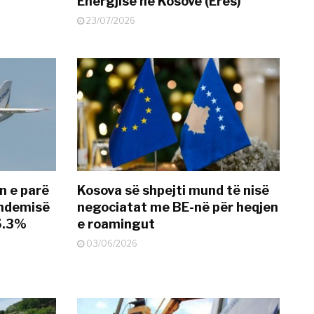
Energjisë në Kosovë (Erës)
23/07/2026
n e parë
Kosova së shpejti mund të nisë
andemisë
negociatat me BE-në për heqjen
25.3%
e roamingut
03/06/2026