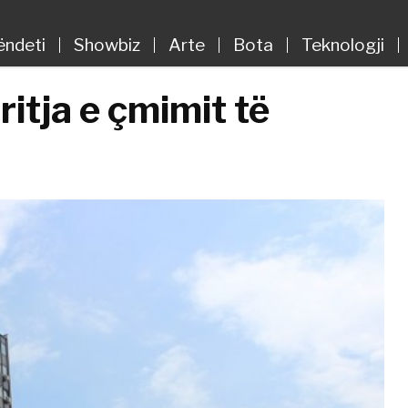
ëndeti
Showbiz
Arte
Bota
Teknologji
itja e çmimit të