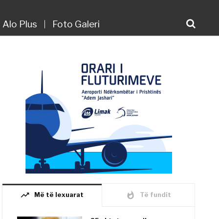
Alo Plus
Foto Galeri
trending_up
whatshot
Më të lexuarat
Të fundit