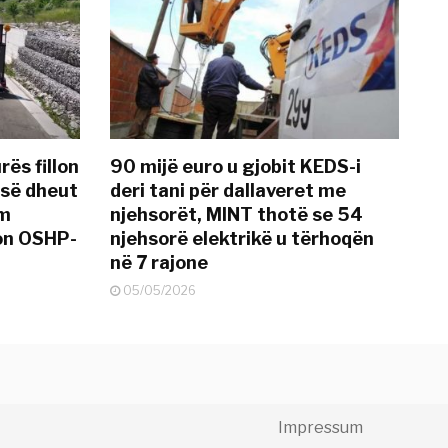
rës fillon
90 mijë euro u gjobit KEDS-i
 së dheut
deri tani për dallaveret me
im
njehsorët, MINT thotë se 54
on OSHP-
njehsorë elektrikë u tërhoqën
në 7 rajone
05/05/2026
Impressum