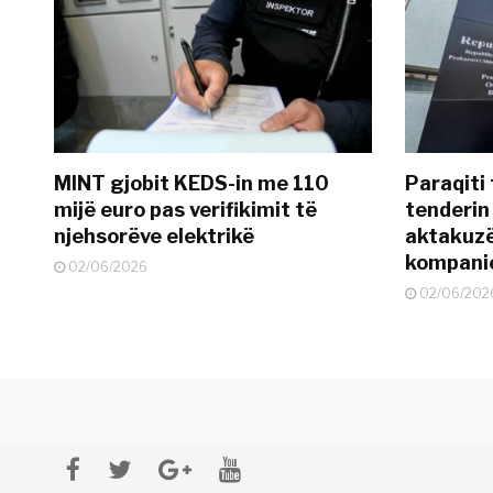
MINT gjobit KEDS-in me 110
Paraqiti
mijë euro pas verifikimit të
tenderin
njehsorëve elektrikë
aktakuzë 
kompanie
02/06/2026
02/06/202