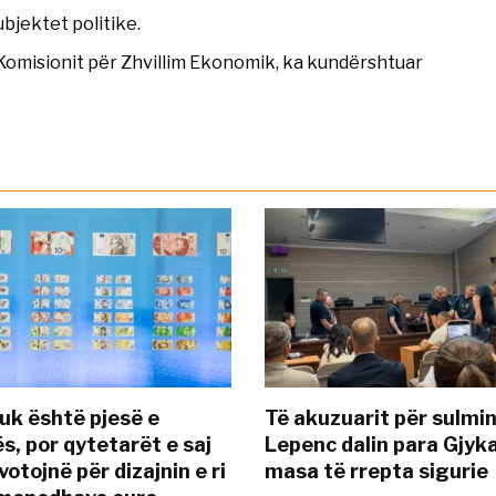
jektet politike.
Komisionit për Zhvillim Ekonomik, ka kundërshtuar
uk është pjesë e
Të akuzuarit për sulmin
s, por qytetarët e saj
Lepenc dalin para Gjyk
otojnë për dizajnin e ri
masa të rrepta sigurie