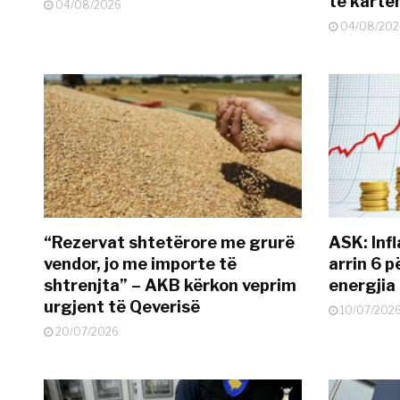
të kart
04/08/2026
04/08/202
“Rezervat shtetërore me grurë
ASK: Infl
vendor, jo me importe të
arrin 6 p
shtrenjta” – AKB kërkon veprim
energjia
urgjent të Qeverisë
10/07/202
20/07/2026