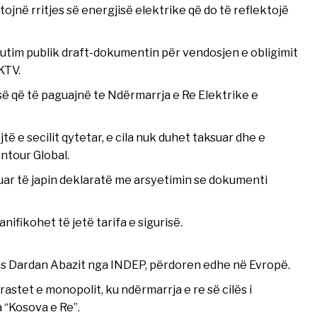
tojnë rritjes së energjisë elektrike që do të reflektojë
kutim publik draft-dokumentin për vendosjen e obligimit
KTV.
isë që të paguajnë te Ndërmarrja e Re Elektrike e
jtë e secilit qytetar, e cila nuk duhet taksuar dhe e
ntour Global.
uar të japin deklaratë me arsyetimin se dokumenti
anifikohet të jetë tarifa e sigurisë.
 sipas Dardan Abazit nga INDEP, përdoren edhe në Evropë.
rastet e monopolit, ku ndërmarrja e re së cilës i
 “Kosova e Re”.