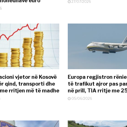
ëmonedhave euro
27/07/2026
6
acioni vjetor në Kosovë
Europa regjistron rënie
ër qind, transporti dhe
të trafikut ajror pas p
 me rritjen më të madhe
në prill, TIA rritje me 
6
05/06/2026