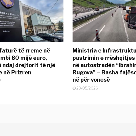
 faturë të rreme në
Ministria e Infrastruktu
 mbi 80 mijë euro,
pastrimin e rrëshqitjes
ndaj drejtorit të një
në autostradën “Ibrah
 në Prizren
Rugova” – Basha fajës
në për vonesë
6
29/05/2026