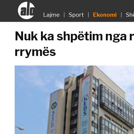
Lajme
Sport
Ekonomi
Sh
Nuk ka shpëtim nga rr
rrymës