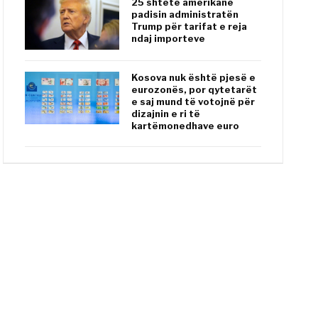
25 shtete amerikane
padisin administratën
Trump për tarifat e reja
ndaj importeve
Kosova nuk është pjesë e
eurozonës, por qytetarët
e saj mund të votojnë për
dizajnin e ri të
kartëmonedhave euro