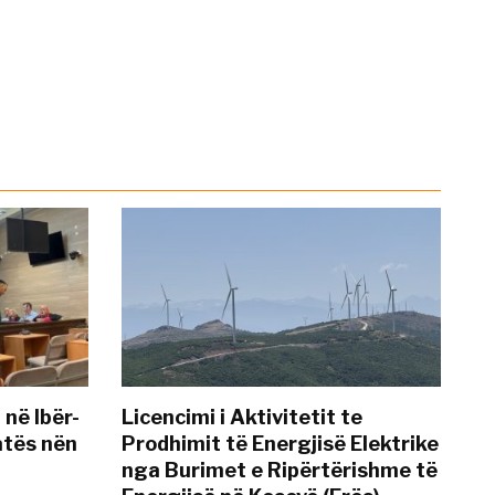
 në Ibër-
Licencimi i Aktivitetit te
atës nën
Prodhimit të Energjisë Elektrike
nga Burimet e Ripërtërishme të