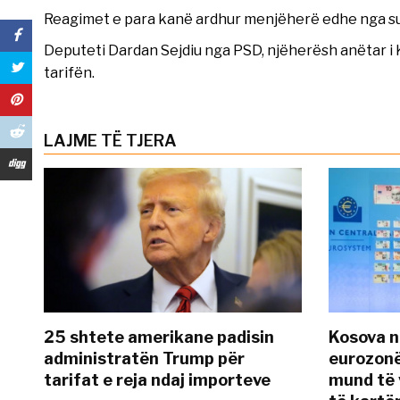
Reagimet e para kanë ardhur menjëherë edhe nga sub
Deputeti Dardan Sejdiu nga PSD, njëherësh anëtar i 
tarifën.
LAJME TË TJERA
25 shtete amerikane padisin
Kosova n
administratën Trump për
eurozonë
tarifat e reja ndaj importeve
mund të v