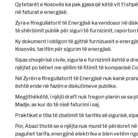
Qytetarët e Kosovës ka pak gjasa që këtë vit t’i shpë
në faturat e energjisë.
Zyra e Rregullatorit të Energjisë ka vendosur në dis
të shërbimit publik për siguri të furnizimit, raporton 
Ky dokument i obligon të gjithë furnizuesit e energj
Kosovës, tarifën për sigurim të energjisë.
Sipas shoqërisë civile, siguria e furnizimit është e dre
njëjtat po bëhet me qëllim të fitimit të kompanisë Co
Në Zyrën e Rregullatorit të Energjisë nuk kanë pran
është ende në fazën e diskutimeve publike.
Megjithëkëtë, i njëjti draft nuk tregon planin se sa pl
Madje, as kur do të nisë faturimi i saj.
Praktikat e tilla të zbatimit të tarifës së sigurisë,
Por, Abazi thotë se e njëjta nuk mund të përdoret në 
paguhet tarifa, energjinë elektrike e blen vetëm nga