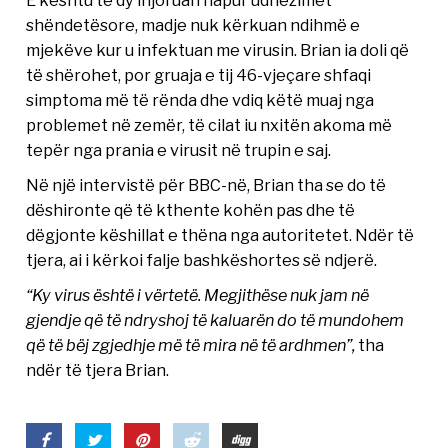
shëndetësore, madje nuk kërkuan ndihmë e
mjekëve kur u infektuan me virusin. Brian ia doli që
të shërohet, por gruaja e tij 46-vjeçare shfaqi
simptoma më të rënda dhe vdiq këtë muaj nga
problemet në zemër, të cilat iu nxitën akoma më
tepër nga prania e virusit në trupin e saj.
Në një intervistë për BBC-në, Brian tha se do të
dëshironte që të kthente kohën pas dhe të
dëgjonte këshillat e thëna nga autoritetet. Ndër të
tjera, ai i kërkoi falje bashkëshortes së ndjerë.
“Ky virus është i vërtetë. Megjithëse nuk jam në
gjendje që të ndryshoj të kaluarën do të mundohem
që të bëj zgjedhje më të mira në të ardhmen”,
tha
ndër të tjera Brian.