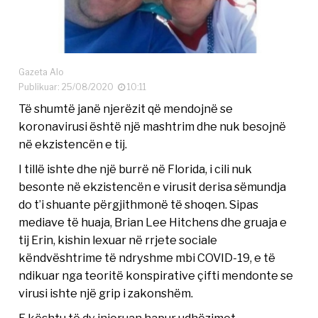
Gazeta Alo
Publikuar: 25/08/2020
10:11
Të shumtë janë njerëzit që mendojnë se
koronavirusi është një mashtrim dhe nuk besojnë
në ekzistencën e tij.
I tillë ishte dhe një burrë në Florida, i cili nuk
besonte në ekzistencën e virusit derisa sëmundja
do t’i shuante përgjithmonë të shoqen. Sipas
mediave të huaja, Brian Lee Hitchens dhe gruaja e
tij Erin, kishin lexuar në rrjete sociale
këndvështrime të ndryshme mbi COVID-19, e të
ndikuar nga teoritë konspirative çifti mendonte se
virusi ishte një grip i zakonshëm.
E kështu të dy injoruan hapur udhëzimet