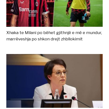
Xhaka te Milani po bëhet gjithnjë e më e mundur,
marrëveshja po shkon drejt zhbllokimit