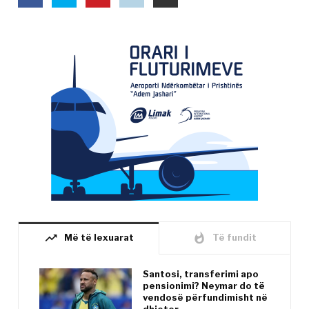
trending_up
whatshot
Më të lexuarat
Të fundit
Santosi, transferimi apo
pensionimi? Neymar do të
vendosë përfundimisht në
dhjetor