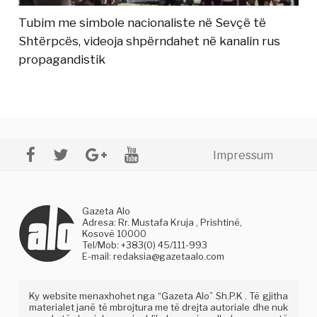
Tubim me simbole nacionaliste në Sevçë të
Shtërpcës, videoja shpërndahet në kanalin rus
propagandistik
Impressum
Gazeta Alo
Adresa: Rr. Mustafa Kruja , Prishtinë,
Kosovë 10000
Tel/Mob: +383(0) 45/111-993
E-mail:
redaksia@gazetaalo.com
Ky website menaxhohet nga “Gazeta Alo” Sh.P.K . Të gjitha
materialet janë të mbrojtura me të drejta autoriale dhe nuk